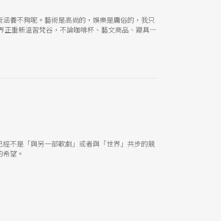
術涵養不夠呢。藝術是高尚的，娛樂是庸俗的，我只
界正重新溫習梵谷，不論咖啡杯、藝文商品、寢具，
人的書信中重新建構屬於一個「人」的思緒情感，以
我推薦影響自己最深，或最喜愛的幾部電影、幾本
息息相關，它應該是屬於個人的，而非他人可以共有
凳，一起集合到禮堂裡看電影。印象最深的是《魯冰
麼多的小孩聚集在一起，黑黑暗暗安靜的時候，才能
期第一次看電影莫名地被感動落淚，是《心靈捕
，是看田啟元的《一個少尉軍官和他的二十二道金
暴力的純粹，一輩子都忘不了。 退伍後很長一段時
什麼是最佳？為什麼它沒有入圍？這樣的習慣持續很
佳電影也是，最喜歡的演員也是。這個過程會不斷地
麼，是很個人的吧，它應該就是屬於個人的，屬於每
已經不是「與另一部歌劇」或者與「世界」共步的競
候可以很簡單的用「難看死了」，「大爛片」來總結
的希望。