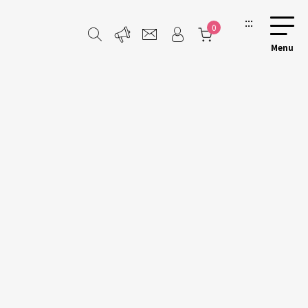
:::
0