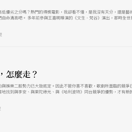
高低優劣之分嗎？熱門的得獎電影，我卻看不懂，是我沒有天分，還是藝
們自命清高吧。 多年前參與王嘉明導演的《文生．梵谷》演出，那時全世
苦，浪漫現實生活。嘉明把場景建立在機車行裡而不是美術館，在他與友
進行的消費、娛樂，或只是當作流行的裝扮。 有時受到不同平台邀請，請
號
痛苦的。一是我的天堂可能是他人的地獄，二是藝術創作跟觀者生命經驗
不定期會在禮堂放映電影。放映當天，所有年級的小學生會拎著自己的小板
小男孩的心情和自己成長的背景有些相似，也許因為在偌大的禮堂裡，這
寂寞。 國高中開始常蹺課，有時跟朋友在二輪戲院看一天的電影。青年時
少輕狂中，真正想要的是有人真的能理解你，接住你。 第一次被劇場震撼
卻被整個演出深深吸引著，後來才明瞭那是因為第一次感受到美學、語言與
去看當屆入圍奧斯卡和金馬各類獎項的電影，很大的原因只是因為好奇。
，怎麼走？
的喜好和評斷。久而久之，「大師」就是屬於自己的，而不是他人的；最
重要的是謹記勿畫地自限，恃才傲物，不要認為自己才是藝術。 藝術是什
約與娛樂二股勢力已大致底定。因此不管你喜不喜歡，歌劇所面臨的競爭
個標準或絕對。藝術與娛樂是相對應的兩極嗎？還是相依存的互屬？ 小時
肅地找到與李安、與果陀綠光、與《哈利波特》同台競爭的優勢，才有新
隨評論的大師畢恭畢
號