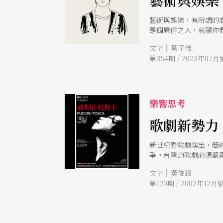
藝術與娛樂
藝術與娛樂，有所謂的
是個庸俗之人，就隨你
我們一起回憶著他的痛
|
文字
莫子儀
及後世對所謂「藝術」
第354期 / 2023年07月
書，對我來說其實都蠻
的。 讀小學時，學校
花》，也許因為電影裡
感受到自己真實的孤單
手》。也許在叛逆的年
樂響思考
牌》，我完全看不懂，
間，每年都會想盡辦法
歌劇新勢力
多年之後，就有了自己
成長改變，對我來說最
新世紀看歌劇演出，簡
一個人自己的，不是一
爭。台灣的歌劇必須嚴
一切。現在可以不用追
|
文字
黃俊銘
第120期 / 2002年12月