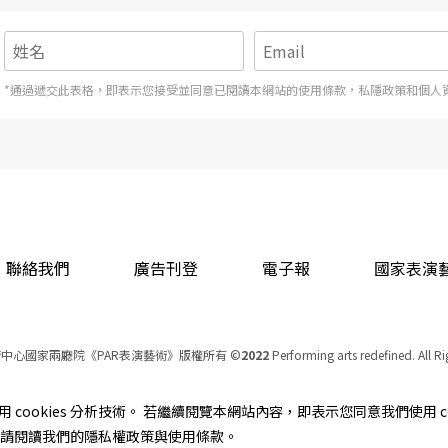
*通過遞交此表格，即表示您接受並同意已閱讀本網站的使用條款，私隱政策和個人
聯絡我們
廣告刊登
電子報
國家表演
中心國家兩廳院《PAR表演藝術》版權所有
©
2022
Performing arts redefined. All R
統一編號 Tax Id number 00973926
本站所提供相關演出資訊，如有異動應以主辦單位公告為準。
cookies 分析技術。 若繼續閱覽本網站內容，即表示您同意我們使用 co
服務條款
｜
隱私權聲明
｜
著作權聲明
資訊，請閱讀我們的隱私權政策與使用條款。