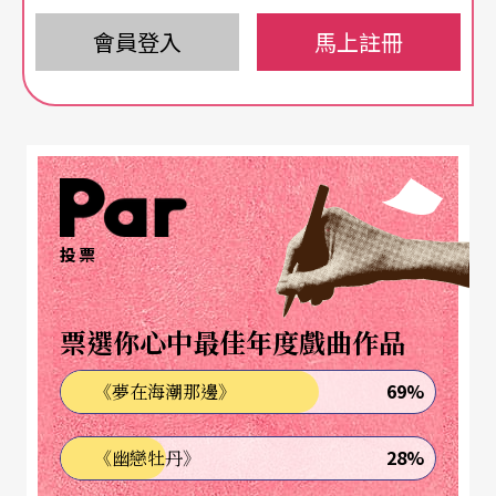
樂，或只是當作流行的裝扮。
會員登入
馬上註冊
有時受到不同平台邀請，請我推薦影響自己最深，
或最喜愛的幾部電影、幾本書，對我來說其實都蠻
痛苦的。一是我的天堂可能是他人的地獄，二是藝
術創作跟觀者生命經驗息息相關，它應該是屬於個
人的，而非他人可以共有的。
投票
讀小學時，學校不定期會在禮堂放映電影。放映當
票選你心中最佳年度戲曲作品
天，所有年級的小學生會拎著自己的小板凳，一起
集合到禮堂裡看電影。印象最深的是《魯冰花》，
69%
《夢在海潮那邊》
也許因為電影裡小男孩的心情和自己成長的背景有
28%
《幽戀牡丹》
些相似，也許因為在偌大的禮堂裡，這麼多的小孩