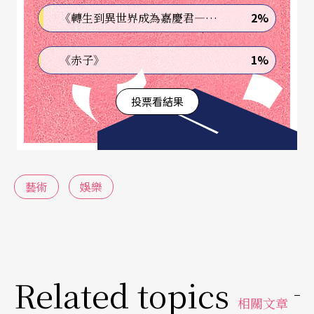
聚集在一起，黑黑暗暗安靜的時候，才能感受到自
2%
《轉生到異世界成為嘉慶君—發現我的祖先是詐騙集團!?》
己真實的孤單寂寞。
1%
《赤子》
國高中開始常蹺課，有時跟朋友在二輪戲院看一天
的電影。青年時期第一次看電影莫名地被感動落
投票看結果
淚，是《心靈捕手》。也許在叛逆的年少輕狂中，
真正想要的是有人真的能理解你，接住你。
第一次被劇場震撼，是看田啟元的《一個少尉軍官
藝術
娛樂
和他的二十二道金牌》，我完全看不懂，卻被整個
演出深深吸引著，後來才明瞭那是因為第一次感受
到美學、語言與暴力的純粹，一輩子都忘不了。
Related topics
退伍後很長一段時間，每年都會想盡辦法去看當屆
相關文章