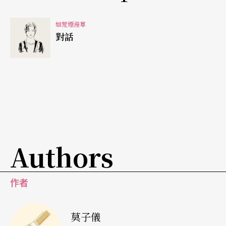
入圍奧斯卡和金馬各類獎項的電影，很大的原因只
是因為好奇。什麼是最佳？為什麼它沒有入圍？這
如荒煙漫草
對話
樣的習慣持續很多年之後，就有了自己的喜好和評
斷。久而久之，「大師」就是屬於自己的，而不是
他人的；最佳電影也是，最喜歡的演員也是。這個
過程會不斷地成長改變，對我來說最重要的是謹記
勿畫地自限，恃才傲物，不要認為自己才是藝術。
藝術是什麼，是很個人的吧，它應該就是屬於個人
Authors
的，屬於每一個人自己的，不是一個標準或絕對。
藝術與娛樂是相對應的兩極嗎？還是相依存的互
作者
屬？
莫子儀