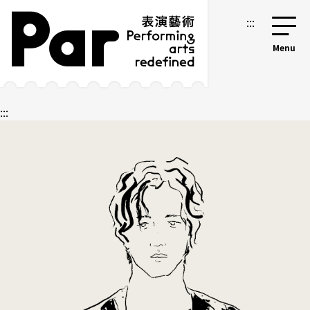
跳到主要內容區塊
網站導覽
:::
:::