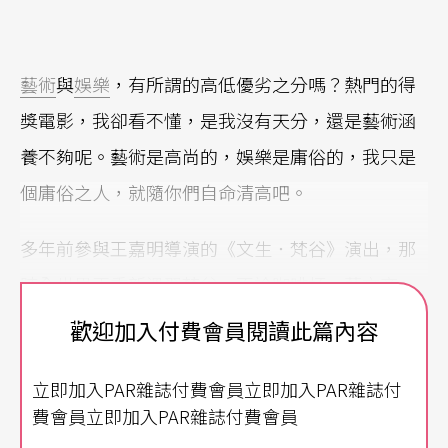
藝術
與
娛樂
，有所謂的高低優劣之分嗎？熱門的得
獎電影，我卻看不懂，是我沒有天分，還是藝術涵
養不夠呢。藝術是高尚的，娛樂是庸俗的，我只是
個庸俗之人，就隨你們自命清高吧。
多年前參與王嘉明導演的《文生．梵谷》演出，那
時全世界正重新溫習梵谷，不論咖啡杯、藝文商
品、寢具，我們一起回憶著他的痛苦，浪漫現實生
歡迎加入付費會員閱讀此篇內容
活。嘉明把場景建立在機車行裡而不是美術館，在
立即加入PAR雜誌付費會員立即加入PAR雜誌付
他與友人的書信中重新建構屬於一個「人」的思緒
費會員立即加入PAR雜誌付費會員
情感，以及後世對所謂「藝術」進行的消費、娛