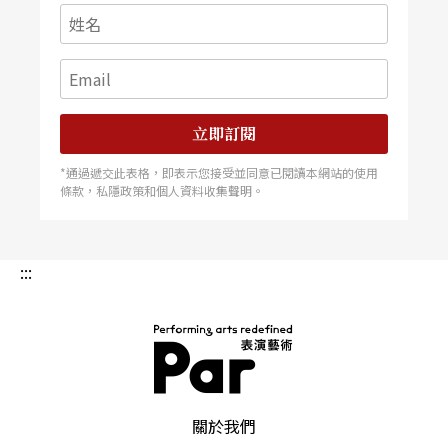
性」的追求中相對趨近真實，一個根基於各部門的
技術，追求效果與虛幻。有很長一段時間，《銀
魂》陪伴我度過每一天，遠離所謂藝術和創作這件
事情，遠離所有自以為的了不起。《銀魂》結束連
立即訂閱
載時，我甚至覺得自己的靈魂也不再年輕了。
*通過遞交此表格，即表示您接受並同意已閱讀本網站的使用
條款，私隱政策和個人資料收集聲明。
我更常看的是舞，舞蹈不需要語言，不需要劇情鋪
陳角色，它更直觀，更自由，可以破壞一切存在的
:::
框架，更隱晦或曖昧。
每一個作品都是屬於觀者個人的體驗，沒有絕對藝
術與娛樂的分野，沒有絕對的大師和經典。如同我
PAR 表演藝術雜誌
喜歡的創作源頭，其實是不耽溺的奔放和享受：我
關於我們