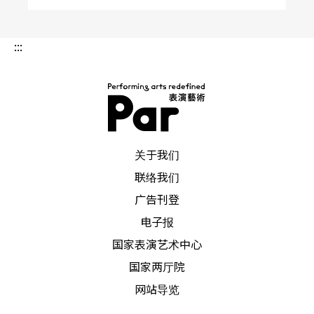
也是因为「钱」与「工作时数」不能平衡，让佛罗
:::
里达管弦乐团决定在二〇〇一／〇二年乐季与林望
杰分手。林望杰担任佛罗里达管弦乐团音乐总监已
经十三年，而他也同时身兼克里夫兰管弦乐团驻团
指挥，布拉森音乐节、还有我们的国家音乐交响乐
PAR 表演艺术杂志
团音乐总监。可是，林望杰和家人一直住在克里夫
关于我们
联络我们
兰，因此，佛罗里达管弦乐团对于林望杰十三年来
广告刊登
不把佛罗里达当成一个家，而且「外务」过多，一
电子报
年七场音乐会却拿二十万美金的薪水颇有微词。乐
国家表演艺术中心
团经理伍德鲁夫（Jeff Woodruff）就不讳言地表
国家两厅院
示：「现在『飞机指挥』实在太多了。」这些「飞
网站导览
机指挥」们到处搭飞机跑来跑去，就是不肯待在一