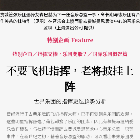
费城管弦乐团选择艾森巴赫为下一任音乐总监一事，令长期与该乐团有合
作关系的杜特华（见图）在音乐会上愤而辞去费城曼恩表演中心的音乐总
监职（上海演出公司 提供）
特别企画 Feature
特别企画／指挥交棒，乐团变脸？／国际乐团概况篇
不要飞机指挥，老将披挂上
阵
世界乐团的指挥更迭趋势分析
曾经流行于古典乐坛的飞机指挥大师，已不再受到各乐团的欢迎，
这些明星指挥赚饱了荷包却瘦了乐团的团库，因此有慕提与纽约爱
乐合作破裂、与杜特华愤而辞去费城曼恩艺术中心音乐总监一职等
事件。在新世纪之初，藉著音乐总监的驿动，可以看出未来乐团发