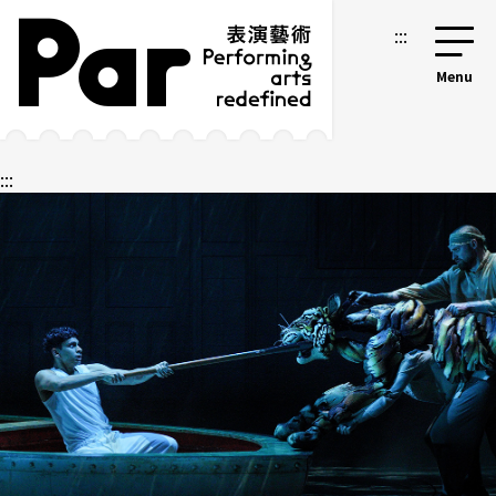
跳到主要内容区块
网站导览
:::
:::