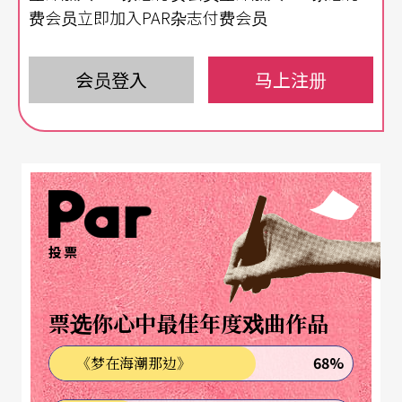
费会员立即加入PAR杂志付费会员
多年来，这段情节一直留在陈思宏的阅读记忆里。
某年他到日本奈良旅行，公园里有野生鹿群散步、
会员登入
马上注册
与人互动，他原想与鹿互动，鹿却一口咬住他的屁
股，他大叫，除了是痛，也是惊讶鹿并不如想像中
温和。「我被咬了一口才知道，鹿终究是动物，有
野性存在，不像人类期待的那么温驯。就和狐獴岛
上的狐獴一样。只是动物来到了人类的想像力里，
投票
总是要很可爱，去除全部的野性，但为什么动物一
定要可爱，才能符合我们对这个世界的想像？」
票选你心中最佳年度戏曲作品
由加拿大作家扬．马泰尔（Yann Martel）所写的
68%
《梦在海潮那边》
《少年Pi的奇幻漂流》于2001年出版，讲述16岁的