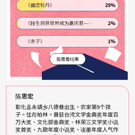
29%
《幽恋牡丹》
印度少年皮辛．墨利多．帕帖尔（Piscine Molitor P
atel），在与家人搭船前往加拿大的过程中发生船
2%
《转生到异世界成为嘉庆君—发现我的祖先是诈骗集团!?》
难，幸存的Pi意外与一只孟加拉虎乘上同一艘救生
艇，在海上共渡227天。作者透过一名印度少年的海
1%
《赤子》
上漂流，讨论野性、信仰与真相，小说出版隔年获
投票看结果
得英国文坛最高荣誉「曼布克奖」，至今销量超过
1,400万册。随后导演李安将小说翻拍为电影，全球
票房超过6亿美金，还获得第85届奥斯卡最佳导演、
最佳摄影、最佳配乐和最加视觉效果等4项大奖。
陈思宏
彰化县永靖乡八德巷出生，农家第9个孩
子。住在柏林。曾获台湾文学金典奖年度百
万大奖、文化部金鼎奖、林荣三文学奖小说
奖首奖、九歌年度小说奖、读墨年度人气作