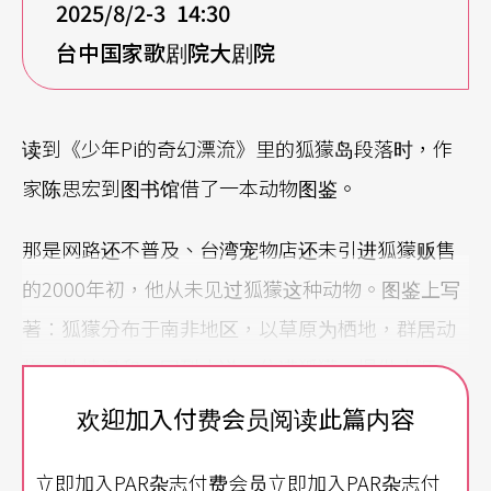
2025/8/2-3 14:30
台中国家歌剧院大剧院
读到《少年Pi的奇幻漂流》里的狐獴岛段落时，作
家陈思宏到图书馆借了一本动物图鉴。
那是网路还不普及、台湾宠物店还未引进狐獴贩售
的2000年初，他从未见过狐獴这种动物。图鉴上写
著：狐獴分布于南非地区，以草原为栖地，群居动
物，性情温和。回到小说，住满狐獴、提供水源与
食物的小岛，湖水却在夜晚变成酸液，莲花里藏有
欢迎加入付费会员阅读此篇内容
人类的牙齿，他才意识到，可爱的狐獴岛，原来也
立即加入PAR杂志付费会员立即加入PAR杂志付
是一座吃人之岛。