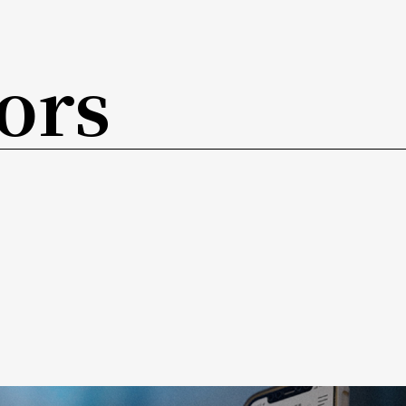
现爵士、摇滚，甚至台客风？这是一场德布西也要
ors