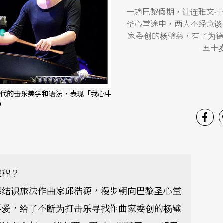
一趟巴黎假期，让连雅文打
圣心堂途中，两人不经意谈
家委创的杨璧慈，有了为德
五十
代的击乐美学和语法，表现「我心中
）
旅程？
慈结识旅法作曲家邱浩源，漫步朝向巴黎圣心堂
喜爱，给了不断为打击乐寻找作曲家委创的杨璧