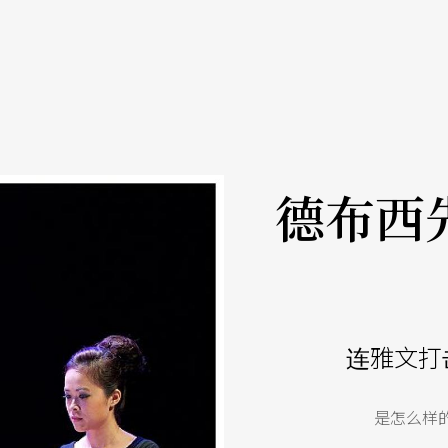
德布西
连雅文打
是怎么样