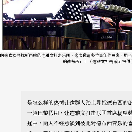
向来喜欢寻找新声响的连雅文打击乐团，这次邀请多位青年作曲家，用当
的德布西」。（ 连雅文打击乐团 提供 
是怎么样的热情让这群人踏上寻找德布西的
一趟巴黎假期，让连雅文打击乐团首席杨璧
途中，两人不经意谈到彼此对德布西音乐的