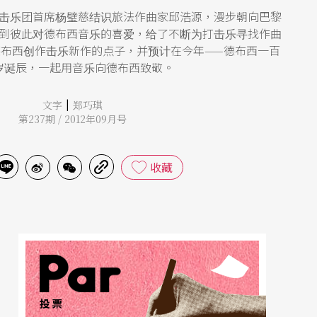
击乐团首席杨璧慈结识旅法作曲家邱浩源，漫步朝向巴黎
到彼此对德布西音乐的喜爱，给了不断为打击乐寻找作曲
布西创作击乐新作的点子，并预计在今年——德布西一百
岁诞辰，一起用音乐向德布西致敬。
|
文字
郑巧琪
第237期 / 2012年09月号
收藏
投票