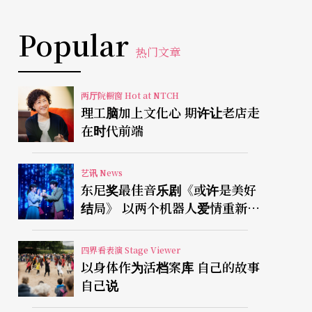
Popular
热门文章
两厅院橱窗 Hot at NTCH
理工脑加上文化心 期许让老店走
在时代前端
艺讯 News
东尼奖最佳音乐剧《或许是美好
结局》 以两个机器人爱情重新凝
视有限人生
四界看表演 Stage Viewer
以身体作为活档案库 自己的故事
自己说