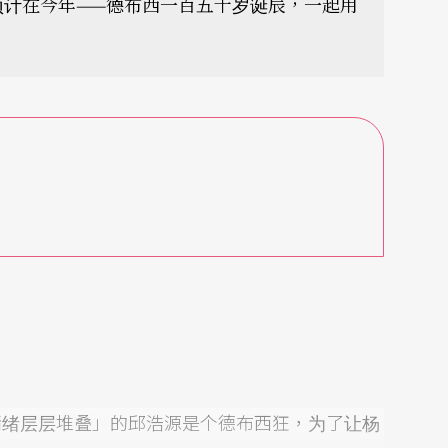
预计在今年——德布西一百五十岁诞辰，一起用
情绪层层堆叠」的邱浩源是个德布西狂，为了让杨