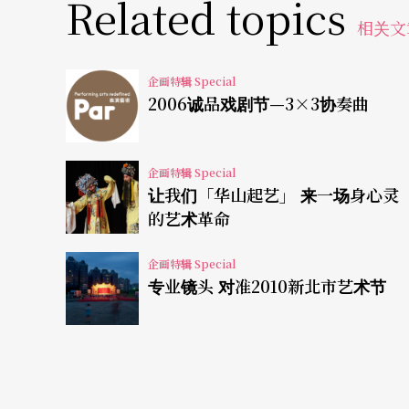
Related topics
爵士、探戈、拉丁 交织德布西作品
相关文
吴宜玲、官大为分别将德布西的乐曲纳入作品
企画特辑 Special
的事》、《德布西总汇》；而张晓峰因著对德
2006诚品戏剧节—3×3协奏曲
畔》，名称看似与德布西无关，实则为作曲家
象派的眼睛所看到的景色。喜欢大气的杨璧慈
企画特辑 Special
让我们「华山起艺」 来一场身心灵
作品，邱浩源以印象派标题大宗的「水」，以
的艺术革命
杨水华》，拿迎接耶稣入城的植物为题创作，
中安插了一个梗，以庆祝德布西生日，届时观
企画特辑 Special
专业镜头 对准2010新北市艺术节
乐团特别安排由日本作曲家林圭一郎改编自德
的功力，不是将钢琴曲移植到打击乐器上，而
有更多样的选择，音乐会中也安排了几首击乐