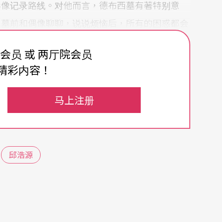
影像记录路线。对他而言，德布西墓有著特别意
到墓前和偶像聊聊，说说烦恼后，所有的困惑都会
费会员 或 两厅院会员
精彩内容！
西年的潮流，乐团创办人连雅文本身也是德布西
水一样有各式味道，而且很有画面。」连雅文如是
马上注册
别创作《序曲2012》，以鼓乐表达德布西时代独
序幕。
终「不安于室」、寻找新声响的连雅文打击乐团，
邱浩源
峰、官大为、吴宜玲等活跃于欧亚乐坛的台湾青年
地的文化养分，透过和声与节奏，暗喻时代及个人
美学和语法，表现「我心中的德布西」。