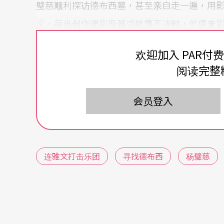
璧慈顺利探访德布西墓，甚至亲自走一遍，用
义，每当创作遇到瓶颈或犹豫不决时，他便来
消失，让他带著平静的心回家埋首创作。
欢迎加入 PAR付
阅读完整
向德布西致敬，并非只是为了呼应今年是德布
迷，「德布西的音乐像水一般自由自在，像香
会员登入
说。并为了表达自己对德布西的敬意，连雅文特
特的华丽声响，为「寻找德布西」音乐会揭开
有别于一般向作曲家致敬的方式，在音乐上始
连雅文打击乐团
寻找德布西
杨璧慈
从巴黎为起点，呼朋引伴，委托邱浩源、张晓
作曲家创作。就像德布西本人汲取来自世界各
所受到的震撼，这些台湾作曲家用当代的击乐