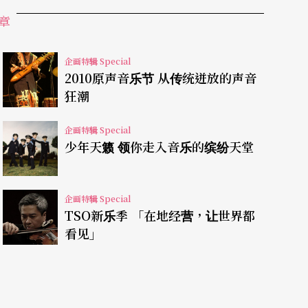
章
，编创出具爵士、探戈、拉丁风味的《德布西教我
企画特辑 Special
布西与莫内画作的联想，创作了《漫步莱茵河
2010原声音乐节 从传统迸放的声音
狂潮
于莱茵河畔遥想德布西于塞纳河畔散步时，用他印
，则邀请邱浩源为打击乐创作一首具交响乐规模的
企画特辑 Special
少年天籁 领你走入音乐的缤纷天堂
及迎接耶稣入城的植物地毯「黄杨」为题创作《黄
德布西在邱浩源心中的分量可见一斑，他更在作品
众可得细细听量！
企画特辑 Special
TSO新乐季 「在地经营，让世界都
看见」
布西钢琴作品的《月光》，首席杨璧慈大赞作曲家
是让这首曲子瞬时立体化！同时为了让观众的耳朵
经典作品，让大家一饱耳福，过足瘾头！