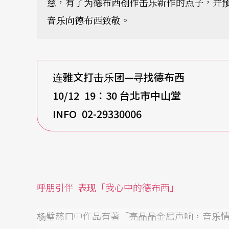
慈，有了为德布西创作击乐新作的点子，并
音乐向德布西致敬。
连雅文打击乐团—寻找德布西
10/12 19
：30
台北市中山堂
INFO 02-29330006
呼朋引伴
表现「我心中的德布西」
杨璧慈口中作品有著「亮晶晶金属声响，音乐