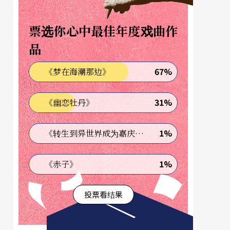
票选你心中最佳年度戏曲作
品
67%
《梦在海潮那边》
31%
《幽恋牡丹》
1%
《转生到异世界成为嘉庆君—发现我的祖先是诈骗集团!?》
1%
《赤子》
投票看结果