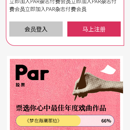
立即加入PAR杂志付费会员立即加入PAR杂志付
响乐团，这一字排开多优秀啊、多让人垂涎啊！这
费会员立即加入PAR杂志付费会员
样的阵容是否让您兴起将之一网打尽的念头呢？大
家普遍存在著「外国的月亮比较圆」的迷思，就连
会员登入
马上注册
我也不例外。直到二○一一年听了由胡乃元领军的T
C室内乐团演出贝多芬《命运》后，我完全改观了。
那天，当台上努力演出挥洒著汗水时，我竟也在台
下掉下泪来。
TC室内乐团是由一群分散国内外的优秀台湾音乐家
投票
集结而成，他们今年十岁了。二○一三将继续贝多
芬之旅演出《第七号交响曲》，以及莫札特《降E大
票选你心中最佳年度戏曲作品
调交响协奏曲》，并以韦伯歌剧《魔弹射手》序曲
66%
《梦在海潮那边》
开场，诚意十足，值得期待！