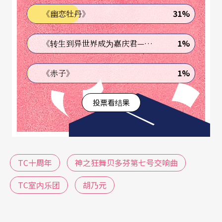
31%
《幽恋牡丹》
所以十二月得缩衣节食吗？不该，应该要去听TC！
1%
《转生到异世界成为嘉庆君—发现我的祖先是诈骗集团!?》
1%
《赤子》
投票看结果
TC十周年
神之狂舞贝多芬第七号交响曲
TC室内乐团
胡乃元