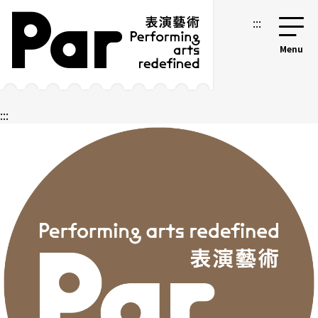
跳到主要内容区块
网站导览
:::
:::