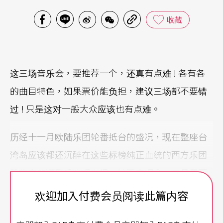
收藏
这三场音乐会，要推荐一个，还真有点难 ! 各有各
的曲目特色，如果票价能负担，建议三场都不要错
过 ! 只是这对一般大众应该也有点难。
历经十一月欧陆乐团轮番抵台的盛况，现在整座台
湾岛应该都还沉醉在这些标榜纯正血统的西方乐团
所带来的精采乐音吧！但，接下来呢？十二月是否
还有更为优秀的团队来台演出？看看上个月，从匈
欢迎加入付费会员阅读此篇内容
牙利国家广播、德国柏林爱乐到英国伯明罕市立交