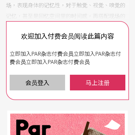
场，表现身体的记忆性，对于触觉、视觉、嗅觉的
记忆，甚至是回忆空间里的时间感，再搭配现场的
乐队演奏，期待是一出节奏性与流动性极强的演出
欢迎加入付费会员阅读此篇内容
作品！
立即加入PAR杂志付费会员立即加入PAR杂志付
为君艺造《最好不用太快乐》是音乐人Easy Shen和
费会员立即加入PAR杂志付费会员
舞蹈人林素莲的跨域合作，不知会产生出什么样的
火花？音乐的肢体化抑或是肢体的音乐化，Easy对
会员登入
马上注册
于当代人寂寞及孤独的精准描写加上素莲身体独有
的庞大感染力，两个人的合作，光想像就有好多好
多种可能，再加上导演陶维均独树一格的编导风
格，作品绝对不可能只是素莲舞蹈、Easy唱歌这么
简单！