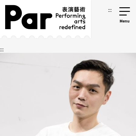
跳到主要内容区块
网站导览
:::
:::