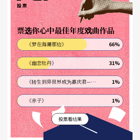
投票
票选你心中最佳年度戏曲作品
文字｜崔台镐 剧场演员
66%
《梦在海潮那边》
31%
《幽恋牡丹》
1%
《转生到异世界成为嘉庆君—发现我的祖先是诈骗集团!?》
1%
《赤子》
投票看结果