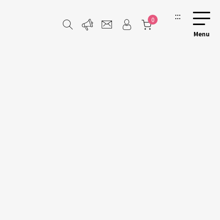
:::
0