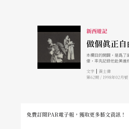
新西遊記
做個眞正自
本欄目的開闢，是爲了
偉，率先記錄他赴美進
|
文字
黃士偉
第62期 / 1998年02月號
免費訂閱PAR電子報，獲取更多藝文資訊！