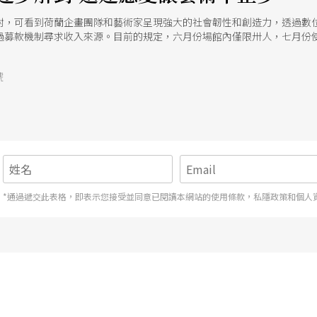
封，可看到荷蘭企畫團隊和藝術家呈現強大的社會韌性和創造力，透過數
過募款機制尋求收入來源。目前的規定，六月份場館內僅限卅人，七月份
線上同時呈現
號
*通過遞交此表格，即表示您接受並同意已閱讀本網站的使用條款，私隱政策和個人