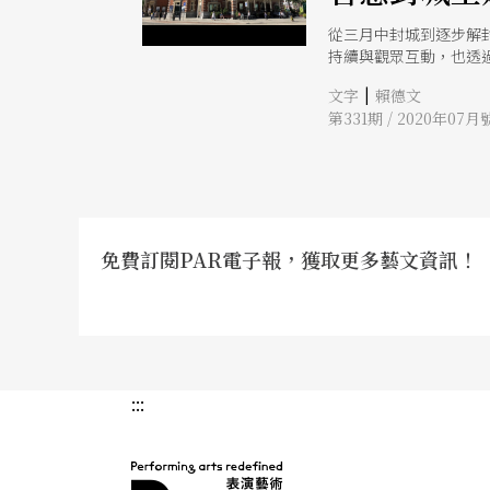
從三月中封城到逐步解
持續與觀眾互動，也透
演出可能將朝向現場與
|
文字
賴德文
第331期 / 2020年07月
免費訂閱PAR電子報，獲取更多藝文資訊！
:::