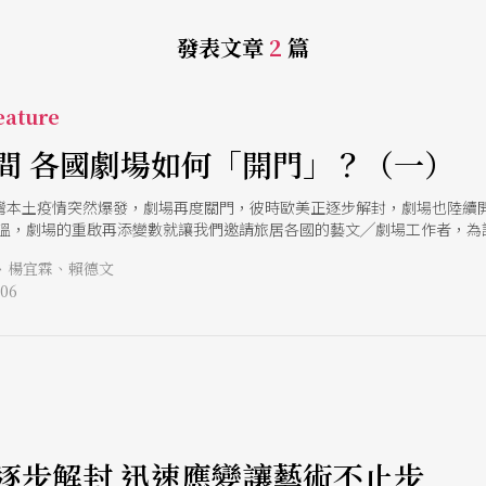
發表文章
2
篇
ature
間 各國劇場如何「開門」？（一）
灣本土疫情突然爆發，劇場再度關門，彼時歐美正逐步解封，劇場也陸續
度升溫，劇場的重啟再添變數就讓我們邀請旅居各國的藝文╱劇場工作者，
、楊宜霖、賴德文
06
e
逐步解封 迅速應變讓藝術不止步