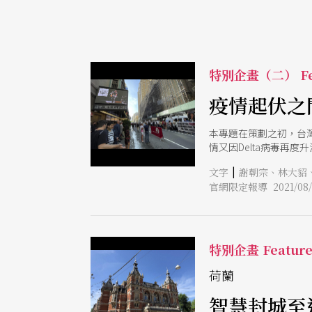
特別企畫（二） Fe
疫情起伏之
本專題在策劃之初，台
情又因Delta病毒再
起伏變動、滾動調整
|
文字
謝朝宗、林大貂
官網限定報導 2021/08/
特別企畫 Featur
荷蘭
智慧封城至