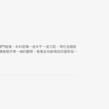
開門營運，未料疫情一波未平一波又起，現在各國疫
為讀者提供第一線的觀察，看看各地劇場如何面對這樣