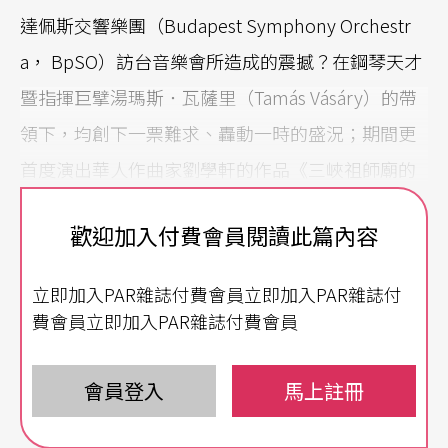
達佩斯交響樂團（Budapest Symphony Orchestr
a， BpSO）訪台音樂會所造成的震撼？在鋼琴天才
暨指揮巨擘湯瑪斯．瓦薩里（Tamás Vásáry）的帶
領下，均創下一票難求、轟動一時的盛況；期間更
首度演出華人作曲家劉學軒的作品《三峽祖師廟的
石獅》，至今仍是愛樂者津津樂道的音樂盛事。在
歡迎加入付費會員閱讀此篇內容
暌違九年後，頂著中歐古典音樂璀璨傳統的布達佩
斯交響樂團再度來台，只不過樂團名稱已正式更名
立即加入PAR雜誌付費會員立即加入PAR雜誌付
為匈牙利國家廣播交響樂團（Hungarian Radio Sy
費會員立即加入PAR雜誌付費會員
mphony Orchestra），這也是樂團更名後的第一次
訪台演出。
會員登入
馬上註冊
華麗變身
燦爛如昔