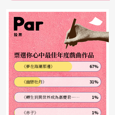
正如著名的《紐約時報》樂評家哈洛德．荀白克
（Harold C. Schonberg）對於這個樂團高度的評
價：「布達佩斯交響樂團不愧為世界一流樂團，無
投票
論在哪裡表演都展現最高水準。樂團成員素質整齊
畫一，演奏風格靈活，技巧洗鍊成熟，帶來悅耳的
票選你心中最佳年度戲曲作品
合奏與厚實的音色。」匈牙利國家廣播交響樂團為
67%
《夢在海潮那邊》
音樂界公認歐洲頂尖樂團之一，該樂團所詮釋的匈
牙利作品（包括匈牙利作曲家創作，或匈牙利風格
31%
《幽戀牡丹》
作品）更是成為世界樂壇公認的典範。
1%
《轉生到異世界成為嘉慶君—發現我的祖先是詐騙集團!?》
這個由匈牙利音樂大師杜赫南宜（Ernő Dohnányi）
於一九四三年創立的樂團（註1），歷經了費倫席克
1%
《赤子》