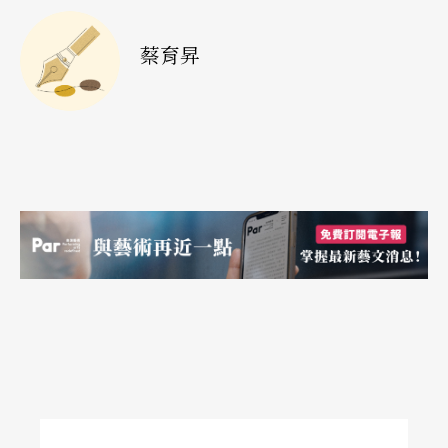
神層次，與觀眾達到情感上的交流才是藝術的價
蔡育昇
值。」
展現多元面貌
詮釋民族風格
此行來台，樂團將分別於十一月四日「貝多芬之
夜」與十一月五日「萬海慈善音樂饗宴」演出兩套
曲目。「貝多芬之夜」演出的是李斯特《幻想
曲》、高大宜的《嘉蘭塔舞曲》
Dances of Galánt
a
、孟德爾頌的《小提琴協奏曲》，以及貝多芬《第
五號交響曲：命運》；「萬海慈善音樂饗宴」中，
樂團將演奏柴科夫斯基的三大作品：《羅密歐與茱
麗葉序曲》、《小提琴協奏曲》及《第五號交響