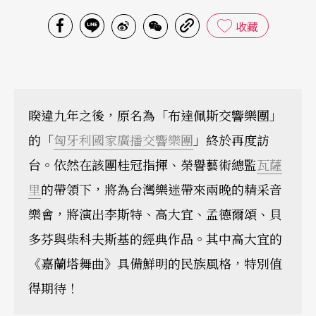
收藏
睽違九年之後，原名為「布達佩斯交響樂團」
的「
匈牙利國家廣播交響樂團
」終於再度訪
台。依然在該團桂冠指揮、榮譽藝術總監
瓦薩
里
的帶領下，將為台灣樂迷帶來兩晚的精采音
樂會，將演出李斯特、高大宜、孟德爾頌、貝
多芬與柴科夫斯基的經典作品。其中高大宜的
《嘉蘭塔舞曲》具備鮮明的民族風格，特別值
得期待！