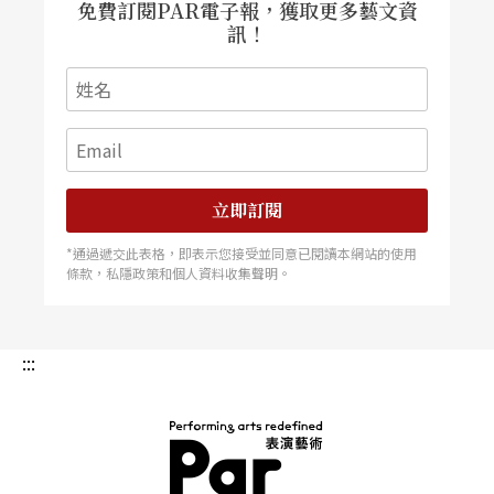
免費訂閱PAR電子報，獲取更多藝文資
曲》。
訊！
創作於一九三三年的《嘉蘭塔舞曲》，是高大宜為
紀念布達佩斯愛樂協會八十週年所創作的作品。這
首作品曲名中的「嘉蘭塔」（當時位於匈牙利北
方，現於斯洛伐克境內）是高大宜年少時期居住過
立即訂閱
的地方，高大宜曾自述在此生活的七年是年少記憶
*通過遞交此表格，即表示您接受並同意已閱讀本網站的使用
條款，私隱政策和個人資料收集聲明。
中最美好的日子，因此嘉蘭塔地區的吉普賽音樂就
成為他樂曲素材中最鮮明的風格取向。正因為如
此，由共同根植於匈牙利數百年傳統的瓦薩里與匈
:::
牙利國家廣播交響樂團詮釋的民族風格，絕對是繼
二○○一年首次訪台演奏此曲後，令人再次期待的
經典演出。