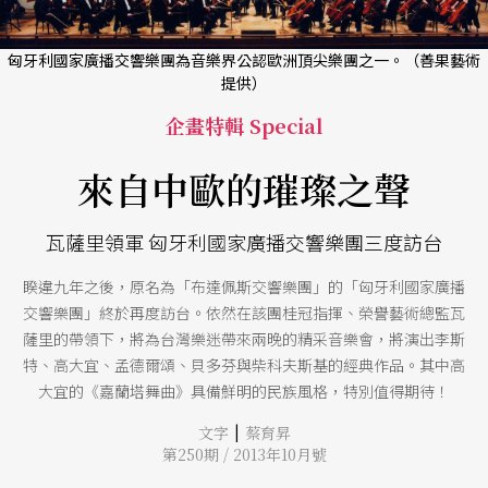
匈牙利國家廣播交響樂團為音樂界公認歐洲頂尖樂團之一。（善果藝術
提供）
企畫特輯 Special
來自中歐的璀璨之聲
瓦薩里領軍 匈牙利國家廣播交響樂團三度訪台
睽違九年之後，原名為「布達佩斯交響樂團」的「匈牙利國家廣播
交響樂團」終於再度訪台。依然在該團桂冠指揮、榮譽藝術總監瓦
薩里的帶領下，將為台灣樂迷帶來兩晚的精采音樂會，將演出李斯
特、高大宜、孟德爾頌、貝多芬與柴科夫斯基的經典作品。其中高
大宜的《嘉蘭塔舞曲》具備鮮明的民族風格，特別值得期待！
|
文字
蔡育昇
第250期 / 2013年10月號