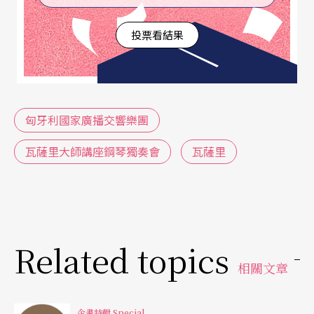
（János Ferencsik）、索摩吉（Lázló Somogyi）
投票看結果
與布洛迪（Tamas Brodie）等知名指揮家，並在藝
術總監萊赫爾（György Lehel）、李格悌（András
Ligeti）任職期間，以廣播傳送與錄音方式於國際間
名聞遐邇，接續在一九九三年至二○○四年間由瓦
匈牙利國家廣播交響樂團
薩里擔任樂團的音樂總監及首席指揮，帶領樂團走
瓦薩里大師講座鋼琴獨奏會
瓦薩里
向前所未有的榮耀。在瓦薩里於○四年卸下重責之
後，隨即由樂團授予瓦薩里桂冠指揮榮銜，瓦薩里
此後成為樂團的終身榮譽藝術總監。如今在首席指
揮德阿果斯提諾（Stephen D'Agostino）的帶領
Related topics
下，樂團的演出贏得讚賞並獲得樂壇肯定，其「天
相關文章
衣無縫、無懈可擊」的演奏水準，除了與伊凡．費
企畫特輯 Special