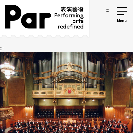
跳到主要內容區塊
網站導覽
:::
:::