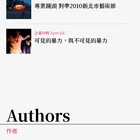
專業鏡頭 對準2010新北市藝術節
勳並親自去信蘇聯救援而免於一死，並於二○一二
年九月獲得聯合國教科文組織特頒予「莫札特金質
獎章」，以彰顯大師之藝術成就，使他成為繼大提
企畫特輯 Special
可見的暴力，與不可見的暴力
琴大師羅斯托洛波維奇之後，第二位獲得該獎項的
音樂家。
關於鋼琴演奏與指揮這兩種身分的看法，鋼琴家出
身的瓦薩里雖然曾經巧妙地比喻：指揮像交女朋
友，短時間就可以練成，彈琴卻是要與一首曲子
「結婚」，必須真正喜歡才行。但是比較他的演奏
Authors
與指揮詮釋，不難發現他對兩者的重視是相同的，
同時也在兩種技巧與理解中，闡釋不同且平衡的音
作者
樂價值，如同他所提到的：「音樂要能提升人類精