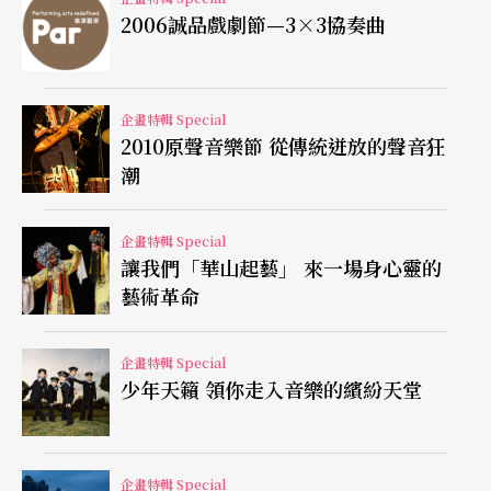
雪（Ivan Fischer）（註2）所領導的布達佩斯節慶
2006誠品戲劇節—3×3協奏曲
管絃樂團（Budapest Festival Orchestra）成為匈牙
利古典樂團的兩大支柱，更承載了匈牙利悠久的音
樂文化傳統，成為全球公認的頂級樂團。
企畫特輯 Special
2010原聲音樂節 從傳統迸放的聲音狂
潮
左手彈琴、右手指揮的天才巨擘
已多次來台演出的瓦薩里，不論是以鋼琴演奏家的
企畫特輯 Special
讓我們「華山起藝」 來一場身心靈的
身分，還是以指揮家的身分，對於台灣愛樂者來說
藝術革命
都不陌生。一直以音樂神童之姿活躍於鋼琴舞台的
他，曾受教於杜赫南宜，並擔任過高大宜（Zoltán
企畫特輯 Special
少年天籟 領你走入音樂的繽紛天堂
Kodály）的助教，一生深受這兩位大師的影響，在
鋼琴與指揮領域上均獲得相當崇高的讚譽。這些成
就不僅令他於二次大戰時獲得英國伊麗莎白女皇受
企畫特輯 Special