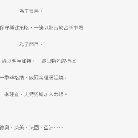
為了票房，
保守穩健策略，一邊以影音攻占新市場
為了節目，
一邊以明星加持，一邊出動名牌指揮
一季華格納、威爾第繼續延燒，
一季理查．史特勞斯加入戰線。
德奧、英美、法國、亞洲……