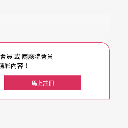
費會員 或 兩廳院會員
精彩內容！
馬上註冊