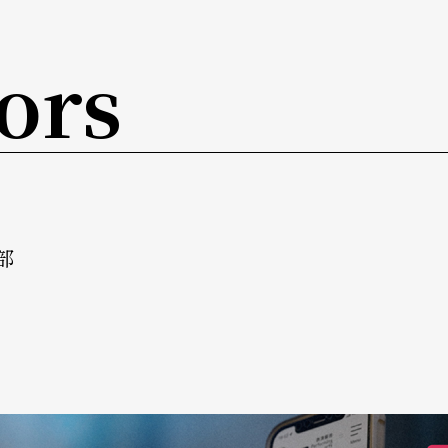
ors
部