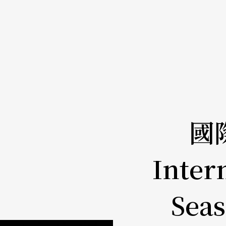
國
Inter
Seas