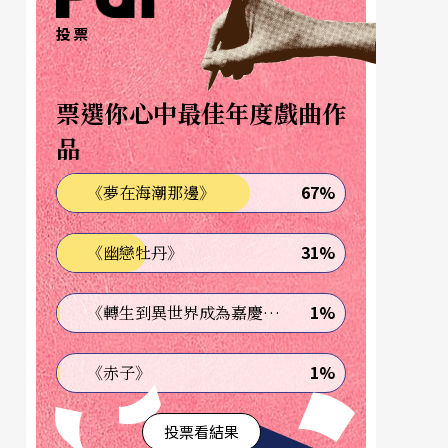
投票
票選你心中最佳年度戲曲作
品
67%
《夢在海潮那邊》
31%
《幽戀牡丹》
1%
《轉生到異世界成為嘉慶君—發現我的祖先是詐騙集團!?》
1%
《赤子》
投票看結果