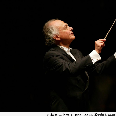
指揮家馬捷爾（Chris Lee 攝 香港管絃樂團