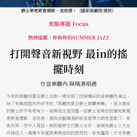
爵士樂老將查爾斯．洛依德。（國家兩廳院 提供）
焦點專題 Focus
熱情搖擺，你和你的SUMMER JAZZ
打開聲音新視野 最in的搖
擺時刻
在音樂廳內 與精湛相遇
今年的兩廳院夏日爵士派對一樣安排了四場精采的音樂廳內演出，
除了有集結國內外好手的「兩廳院夏日爵士節慶樂團」，這次邀來
的爵士好手有老有少，經典如生涯涵蓋一部爵士音樂史的薩克斯風
老將查爾斯．洛依德，還有技藝精湛的低音提琴大師克里斯汀．麥
克布萊，而令人耳目一新的是新生代爵士女伶、被視為爵士三大女
伶接班人，甫獲今年葛萊美獎桂冠的瑟西兒．麥克羅恩，才廿多歲