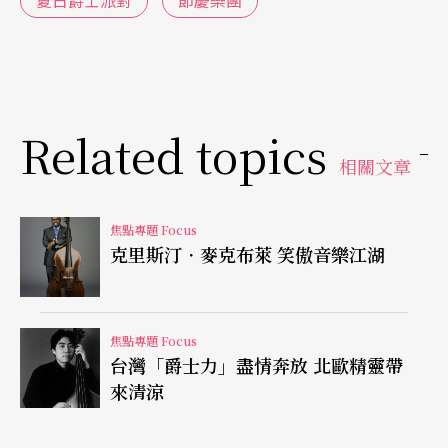
著這樣的企圖，希望台灣的觀眾除了聆聽到美好的
音樂，領受名家的風味之外，能更進一步讓台灣的
爵士樂愛好者或演奏者得到與國際級好手交流與觀
摩的機會，真正落實與提昇爵士樂的水平。
Related topics
相關文章
上述想法在「兩廳院夏日爵士節慶樂團」或許就可
以看到成績與端倪，這個由國內名家集結的爵士團
焦點專題 Focus
克里斯汀．麥克布萊 笑傲音樂江湖
隊，在長期與國外樂手交流之下，不僅演出愈加精
采，今年更邀請專家在編曲上下功夫，也期待除了
演奏之外，更深一層地在創作與教學上進行交流。
焦點專題 Focus
台灣「爵士力」盡情奔放 北歐精靈帶
這其中如結合小號手、長號手及作曲家身分於一身
來清涼
的麥可．摩斯曼（Michael Mossman），本身是紐
約市皇后學院中，亞倫．柯普蘭音樂學院的爵士樂