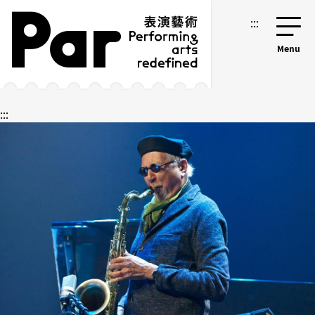
跳到主要內容區塊
網站導覽
:::
:::