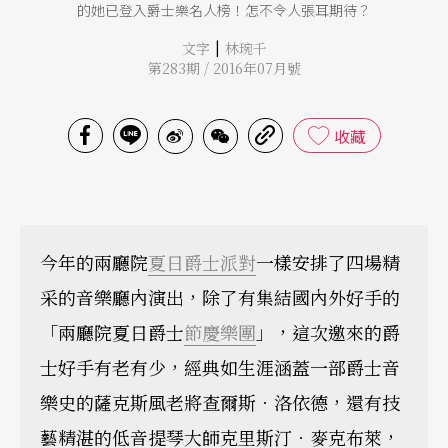
的她已登入爵士樂名人榜！怎不令人張耳期待？
|
文字
林琬千
第283期 / 2016年07月號
收藏
今年的兩廳院
夏日爵士派對
一樣安排了四場精
采的音樂廳內演出，除了有集結國內外好手的
「兩廳院夏日爵士
節慶樂團
」，這次邀來的爵
士好手有老有少，經典如生涯涵蓋一部爵士音
樂史的薩克斯風老將查爾斯．洛依德，還有技
藝精湛的低音提琴大師克里斯汀．麥克布萊，