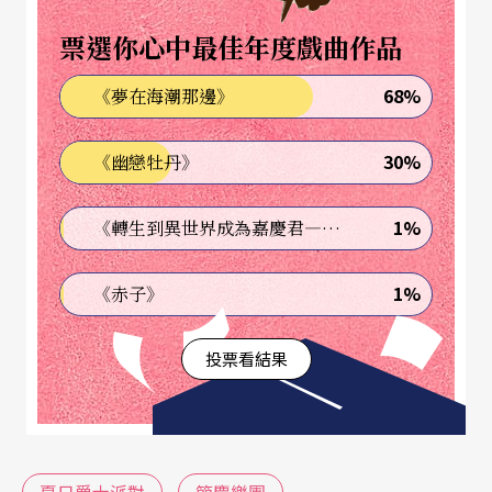
士樂最高榮譽——「美國國家藝術基金會爵士大師
票選你心中最佳年度戲曲作品
獎」（NEA Jazz Master Award）的查爾斯．洛依德
68%
《夢在海潮那邊》
（Charles Lloyd），縱橫樂壇數十年，他的演奏風
格的變化，幾乎就是代表了爵士樂發展的歷史，而
30%
《幽戀牡丹》
與他合作過的音樂家，也都是我們耳熟能詳的代表
性人物，欣賞他們的表演，除了聆聽音樂外，更可
1%
《轉生到異世界成為嘉慶君—發現我的祖先是詐騙集團!?》
以看到幾乎是炫技的表演方式，想必是非常過癮
1%
《赤子》
的。
投票看結果
這次受邀的樂手中，也有在提攜後進方面有卓越貢
獻者，他們除了在演奏事業上非常繁忙之外，也在
爵士音樂教育方面投入心血，帶領爵士樂的教育發
展，也許兩廳院在邀請這些音樂家來台灣時，就有
夏日爵士派對
節慶樂團