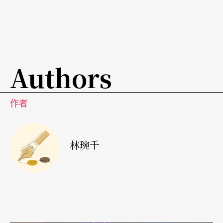
研究部門的教授暨主任，這次擔任編曲的大任。薩
克斯風手安東尼歐．哈特（Antonio Hart ）是一位
活躍於美國的爵士音樂演奏家，同樣任教於皇后學
Authors
院，也是麥可．摩斯曼的同事。
三位好手
掀起爵士狂潮
作者
瑟西兒．麥克羅恩，被喻為音樂神童，爵士三大女
伶——艾拉．費滋傑羅（Ella Fitzgerald）、莎拉．
林琬千
沃恩（Sarah Vaughan）、比莉．哈樂黛（Billie Ho
liday）——的接班人，也是今年葛萊美獎的得主，
這位才廿多歲的小女孩以她清新亮麗的嗓音，卓越
的音樂造詣，登入了爵士樂的名人榜。瑟西兒從小