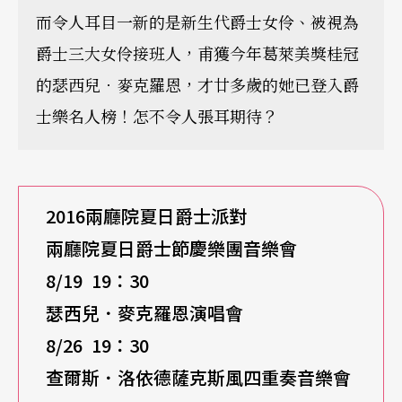
而令人耳目一新的是新生代爵士女伶、被視為
爵士三大女伶接班人，甫獲今年葛萊美獎桂冠
的瑟西兒．麥克羅恩，才廿多歲的她已登入爵
士樂名人榜！怎不令人張耳期待？
2016
兩
廳院夏日爵士派對
兩廳院夏日爵士節慶樂團音樂會
8/19 19
：30
瑟西兒．麥克羅恩演唱會
8/26 19
：30
查爾斯．洛依德薩克斯風四重奏音樂會