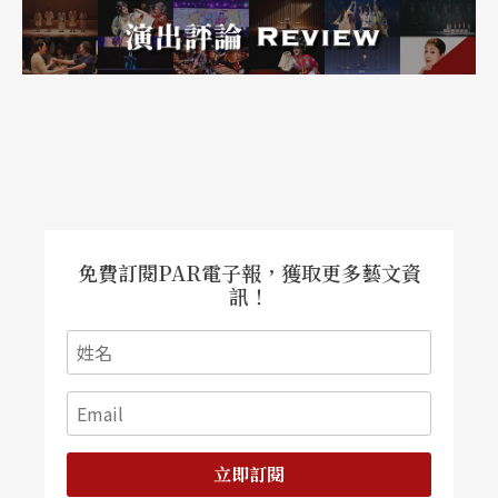
在美國成長，她的母親來自法語系國家，這也是她
後來到法國進修音樂的原因，她的音樂受美國與歐
洲環境的雙邊影響，形成一種多元的風格，她時常
以一種俏皮的歌喉去詮釋，但是又可以變化成渾厚
低沉的嗓音，幾乎可以演唱所有不同風格的曲子。
她的合作樂手，都是目前爵士樂壇上的菁英，不管
在演奏或編曲上，時常融合創新的風味，同時她自
免費訂閱PAR電子報，獲取更多藝文資
訊！
己也是位作曲家，不知道這次來台灣她準備了什麼
曲目，格外令人期待。
壓軸的克里斯汀．麥克布萊是二○一六年葛萊美 Be
st Improvised Jazz Solo 獎項得主，他除了在演奏
立即訂閱
及教育上有顯著成就與貢獻之外，同時又擔任美國