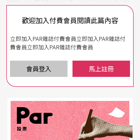
背景經驗並反映當代樂風，成為一種創新的手法。
歡迎加入付費會員閱讀此篇內容
如新生代爵士女伶瑟西兒．麥克羅恩（Cécile McLo
rin Salvant）與低音提琴大師克里斯汀．麥克布萊
立即加入PAR雜誌付費會員立即加入PAR雜誌付
（Christian McBride），就屬其中的佼佼者。
費會員立即加入PAR雜誌付費會員
節慶樂團
看見交流與觀摩
會員登入
馬上註冊
邀請國外樂手，除了欣賞他們的演奏之外，與他們
合作演出的樂手，也值得我們關注，不管是三重奏
或四重奏，他們幾乎每一位都是可以獨當一面的演
奏家，這些樂手都有良好與長期的合作經驗與默
契，並且他們也大多跟世界上知名的樂手合作過，
投票
尤其是這次邀請了一位老將，於二○一五年獲頒爵