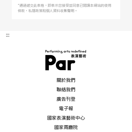
相當重要爵士音樂節的藝術總監，也主持電台節
*通過遞交此表格，即表示您接受並同意已閱讀本網站的使用
條款，私隱政策和個人資料收集聲明。
目，負責將好的爵士樂，介紹給大眾。他的故鄉費
城，也是東岸爵士發展活絡的地點，父執輩都是貝
:::
斯手，從小耳濡目染，麥克布萊承襲了東岸bob爵
士傳統，他的音樂風格永遠嘗試保持平衡，無論是
電貝斯的活力與質感，或原音貝斯的低調優雅，特
質是能在bob傳統與音樂創新上面做融合。
PAR 表演藝術雜誌
關於我們
爵士樂老將查爾斯．洛依德曾在南加州大學攻讀音
聯絡我們
樂碩士學位，畢業後加入樂團，一九六六年他帶領
廣告刊登
一個四重奏團，成員包含Keith Jarrett、Cecil McBe
電子報
國家表演藝術中心
e與Jack DeJohnette，目前都是巨星級的人物，有
國家兩廳院
關查爾斯．洛依德的音樂發展，幾乎可以涵蓋一部