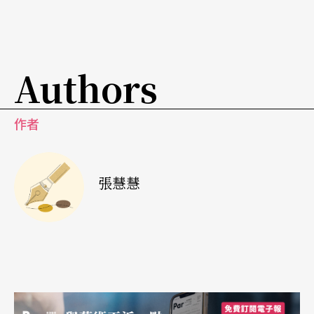
狗》（2016）；而去年藝術祭的重頭戲，除了國寶
廖瓊枝與臺灣國樂團聯手搬演，以歌仔戲為基礎，
橫跨戲曲、戲劇、國樂、舞蹈及創作曲目的經典之
Authors
作《凍水牡丹——風華再現》之外，還有四十七年
歷史的日本劇團「維新派」的熄燈戶外公演《AMA
作者
HARA當臺灣灰牛拉背時》。
維新派以亞洲群島移民及漂流為主題，在衛武營草
張慧慧
地上搭建了壯闊的告別舞台——長六十公尺、寬廿
二公尺、高七公尺的巨大船型實境舞台，面朝85大
樓，在黃昏時刻帶領觀眾見證日本編導松本雄吉壯
闊又魔幻的遺作。這個當年演完隨即解散的維新派
告別作品，不僅讓參與觀眾留下深刻印象，也整死