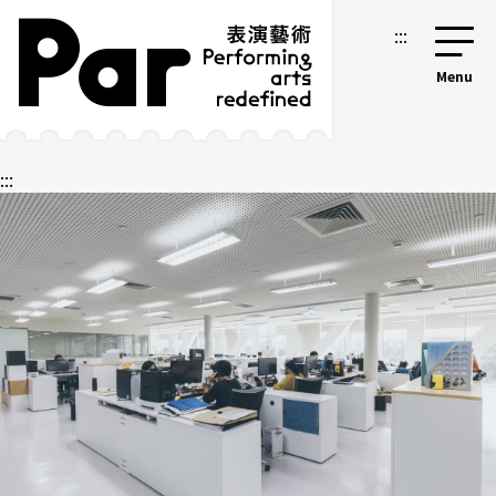
跳到主要內容區塊
網站導覽
:::
:::