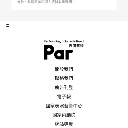
條款，私隱政策和個人資料收集聲明。
場將成為兩萬人可共同參與的瘋狂派對。
除了單檔節目外，衛武營藝術祭還涵括了兩個對台
:::
灣新一代創作者相當重要的當代表演藝術發表平台
——「
臺灣舞蹈平台
」與「
衛武營馬戲平台
」。
PAR 表演藝術雜誌
關於我們
聯絡我們
廣告刊登
電子報
國家表演藝術中心
國家兩廳院
網站導覽