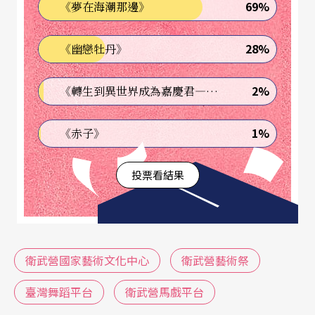
69%
《夢在海潮那邊》
值得一提的是，二○一六年開跑的「衛武營藝術
28%
《幽戀牡丹》
祭」（前身為「衛武營童樂節」及「衛武營玩劇
節」）強調以更多元藝術形式，搭起藝術交流與全
2%
《轉生到異世界成為嘉慶君—發現我的祖先是詐騙集團!?》
民參與的平台，以「高雄發聲」為主軸，為今年開
1%
《赤子》
館，定位為「眾人的藝術中心」鋪路，集結台灣、
美國、韓國、義大利、法國、日本等一流表演藝術
投票看結果
團隊，演出許多至今仍讓人津津樂道的重要作品，
如結合燈光藝術、電子音樂與數位科技的參與式劇
場《機器人歌劇》；高雄在地的奇巧劇團取材自日
衛武營國家藝術文化中心
衛武營藝術祭
本昭和文學家大佛次郎小說，融合歌仔戲、搖滾
樂、豫劇及寶塚歌劇風於一身的胡撇仔戲《鞍馬天
臺灣舞蹈平台
衛武營馬戲平台