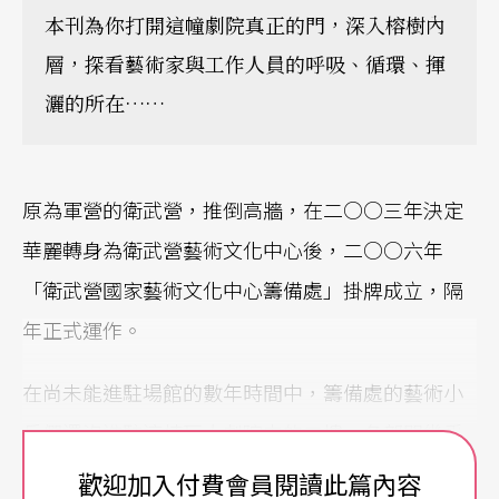
本刊為你打開這幢劇院真正的門，深入榕樹內
層，探看藝術家與工作人員的呼吸、循環、揮
灑的所在……
原為軍營的衛武營，推倒高牆，在二○○三年決定
華麗轉身為衛武營藝術文化中心後，二○○六年
「衛武營國家藝術文化中心籌備處」掛牌成立，隔
年正式運作。
在尚未能進駐場館的數年時間中，籌備處的藝術小
兵們還沒進駐這棟巨大劇院中的二樓，各部門幾乎
沒有間隔的開放式時尚辦公室，也還尚未擁有這一
歡迎加入付費會員閱讀此篇內容