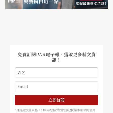
了一班參與其中的工作人員，技術部的程楚心說，
夏季高雄午後暴雨濕氣重，讓超現實的草原船艙時
常得面臨木頭泡水翻翹的現實問題，每天巡船艙換
地板是舞台監督的日課也是修練。
但也多虧開館前的藝術祭海量戶外經驗累積，今年
十月中開幕季演出，除了有「揭幕—璀璨閃耀」衛
免費訂閱PAR電子報，獲取更多藝文資
訊！
武營開幕音樂會，邀請國內外音樂高手齊聚在台灣
唯一的葡萄園式音樂廳演出，為衛武營揭開序幕
外，當晚也有衛武營團隊又愛又恨的拿手好戲戶外
劇場，將上演由歐洲重量級藝術創意團隊phase7與
國內表演團隊共同打造開幕式「眾人的派對Arts for
立即訂閱
the People」，結合都會公園腹地，當晚公園、劇
*通過遞交此表格，即表示您接受並同意已閱讀本網站的使用