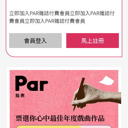
大片看得見高雄地標85大樓、絕景夕陽的落地窗。
立即加入PAR雜誌付費會員立即加入PAR雜誌付
幾年時間，這群藝術工作者從借用位於都會公園另
費會員立即加入PAR雜誌付費會員
一端的舊營舍，整修改建為281及285棟展演廳與榕
園廣場、戶外園區，作為辦公室與演出空間，以打
會員登入
馬上註冊
游擊戰的方式，每年皆舉辦了百餘場藝文展演活
動，大量的戶外演出，比如「維也納新年音樂會」
全球衛星戶外轉播（從二○○九年起，至今連續舉
辦了七年）、優人神鼓《金剛心》戶外公演、「柏
林愛樂12把大提琴音樂會」、《寶島一村》戶外公
投票
演等，逐步讓前來公園運動、散步的民眾們習慣藝
術融入生活場景的姿態。
票選你心中最佳年度戲曲作品
＃
衛武營藝術祭