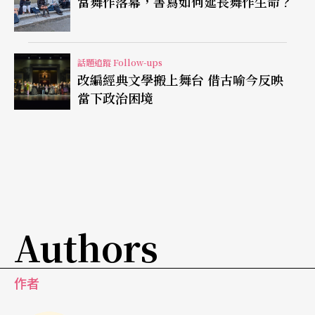
當舞作落幕，書寫如何延長舞作生命？
他收入；透過這圖表其實也反映多次強調的「平
衡」策略，正是因為藝術節對政府資助的依賴維持
話題追蹤 Follow-ups
在一定水平以拓寬利益相關者的光譜，Flora表示，
改編經典文學搬上舞台 借古喻今反映
當下政治困境
因此來自包括觀眾的一分一毫都至為珍貴重要。
Authors
作者