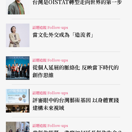
台灣是OISTAT轉型走向世界的第一步
Flora笑說，新崗位讓她把在加入藝術節工作前的經
驗也全數用上了。回顧她穿梭於演藝界和商界之間
話題追蹤 Follow-ups
當文化外交成為「造流者」
所累計的經驗，讓她更容易了解彼此的難處，較另
類前衛和具探索性的藝術固然要讓觀眾認識，但在
營運上，面對現實問題時就需要多方面的考慮。她
話題追蹤 Follow-ups
從個人延展的脈絡化 反映當下時代的
表示「完全支持節目部門同事在策劃上的方向，他
創作思維
們很清楚自己的定位，就是要維持藝術節節目的素
質。」在處理實驗性節目所面對的票房壓力時，要
話題追蹤 Follow-ups
透過較容易爭取觀眾和贊助者掏腰包支持的節目來
評審眼中的台灣藝術基因 以身體實踐
建構未來視域
平衡整體收入。Flora展示香港藝術節2022/23年度
預計收入來源的圖表，其中贊助和捐款所占的比例
話題追蹤 Follow-ups
超過四成，票房超過兩成五，餘下的則是政府和其