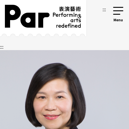
跳到主要內容區塊
網站導覽
:::
:::