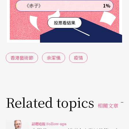
具多年參與演藝界和商界高層管理工作經驗，Flora
1%
《赤子》
經常閱讀有關世界經濟分析的報刊，肯定不會輕看
投票看結果
目前處境的嚴竣性；加上她在正式上任前已經在藝
術節服務了超過10年，在贊助和捐款方面創造了不
少佳績，熟悉組織架構、內部運作與辦公室的工作
文化是她的優勢。即使如此，Flora目前面對的仍是
香港藝術節
余潔儀
疫情
多面向的挑戰，她說以往的工作範疇專注在尋找各
種資源：「最重要是得到贊助者和捐款者信任可以
繼續支持我們」，未必需要深究其他部門的事務，
但新的崗位則需事事上心與了解，也要平衡各部門
Related topics
相關文章
的關注，這是在工作性質上最大的不同；另一方
面，她也必須要與更多不同的利益相關者（如政府
話題追蹤 Follow-ups
部門、藝術家）交流溝通。