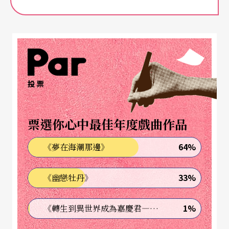
結。
穩定過渡，接下疫後嚴峻挑戰
疫情對表演藝術各方面的影響之大：包括票房收入
大降、觀眾因不同原因流失、現場與線上表演的本
投票
質討論、輸入與輸出的國際交流演出減少等，這些
都是全球表演藝術創作人、策劃人和行政人員共同
票選你心中最佳年度戲曲作品
面對的難題，還未算上創作人才外流、各式媒體數
64%
《夢在海潮那邊》
量驟減、防疫措施嚴格致復常時間後延等各種本地
挑戰。在這樣的情況下讓新舊兩任行政總監穩定過
33%
《幽戀牡丹》
渡、無縫交接可能是香港藝術節較能穩掌船舵的定
心策略。
1%
《轉生到異世界成為嘉慶君—發現我的祖先是詐騙集團!?》