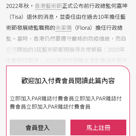
2022年秋，
香港藝術節
正式公布前行政總監何嘉坤
（Tisa）退休的消息，並委任由在過去10年擔任藝
術節發展總監職務的
余潔儀
（Flora）擔任行政總
監。當時，香港仍然要遵守嚴格的防疫措施，而自
疫情
開始的3屆藝術節都開展得非常顛簸：2020年
全數節目取消，2021年因受隔離政策影響海外製作
無法來港，只有部分本地製作在取消一定觀眾席、
歡迎加入付費會員閱讀此篇內容
控制社交距離的情況下上演，2022年汲取經驗後精
挑細選，以為至少讓少量海外製作來港，包括誌慶
立即加入PAR雜誌付費會員立即加入PAR雜誌付
第50屆藝術節的重點節目、「與人工智能共同創作
費會員立即加入PAR雜誌付費會員
推進故事發展」的沉浸式互動歌劇體驗《拉娜》，
但也因第五波疫情襲來，最後只能以拍攝短片作
會員登入
馬上註冊