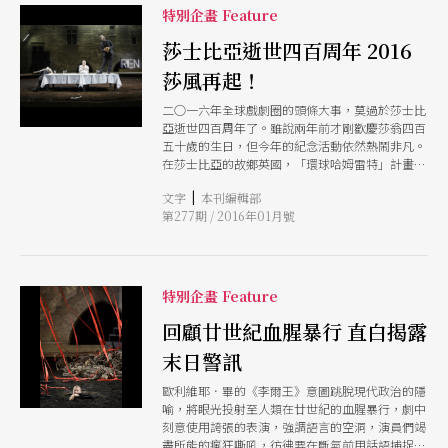
特別企畫 Feature
莎士比亞逝世四百周年 2016
莎風再起！
二○一六年全球戲劇圈的頭條大事，莫過於莎士比
亞逝世四百周年了。雖說兩年前才剛歡慶莎翁四百
五十歲的生日，但今年的紀念活動依然熱鬧非凡。
在莎士比亞的故鄉英國，「環球哈姆雷特」計畫，
歷經一百九十六國的長征，將回到環球劇場，在莎
|
文字
本刊編輯部
翁逝世紀念日當天，畫下句點。 奠定今日莎劇地
第277期 / 2016年01月號
位的法國，各大城市的公立劇院、民間劇場，均推
出相關製作，題材多元、風格各異，歌劇與音樂演
出，亦趕上熱潮。 號稱莎翁「鐵粉」的德國，在
新劇季中亦有許多知名導演的莎劇製作，詮釋上扣
合當下社會議題，手法推陳出新，展現莎劇對現實
特別企畫 Feature
的關照。 亞洲在這場慶典中也沒有缺席，中國舉
辦「湯顯祖．莎士比亞」戲劇文化年共襄盛舉，日
回顧廿世紀血腥暴行 直白揭露
本則有百年老店寶塚歌劇團為紀念活動拉開序幕。
末日警訊
台灣則將迎來法國大導歐利維耶．畢在上任亞維儂
藝術節藝術總監後，親自改編、執導的《李爾
歐利維耶．畢的《李爾王》意圖跳脫現代政治的隱
王》；素以京劇新詮莎劇著稱的當代傳奇劇場，一
喻，將眼光投射至人類在廿世紀的血腥暴行，劇中
改以往悲劇題材，用百老匯音樂劇曲風，演繹喜劇
刻意使用誇張的表演，強調語言的空洞，演員們竭
《仲夏夜之夢》。
盡所能的瘋狂嘶吼，彷彿要在斷氣前用話語捕捉生