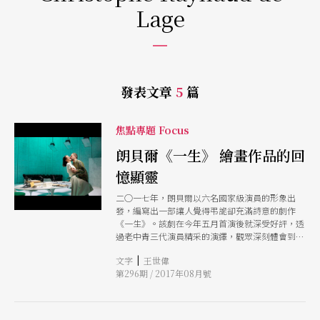
Lage
發表文章
5
篇
焦點專題 Focus
朗貝爾《一生》 繪畫作品的回
憶顯靈
二○一七年，朗貝爾以六名國家級演員的形象出
發，編寫出一部讓人覺得弔詭卻充滿詩意的劇作
《一生》。該劇在今年五月首演後就深受好評，透
過老中青三代演員精采的演繹，觀眾深刻體會到朗
貝爾文字獨特的魅力，以及他精簡卻豐富的場面調
|
文字
王世偉
度。
第296期 / 2017年08月號