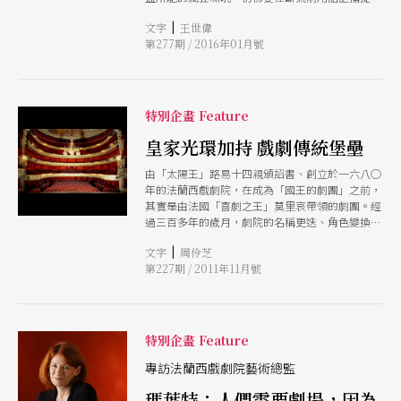
命最後的火花。他用直白、具象的手法，將劇中的
|
文字
王世偉
人性醜惡化作一幅幅不堪入目的畫面，成功地挑戰
第277期 / 2016年01月號
了觀眾的極限，讓觀眾認識到莎劇黑暗、殘酷的一
面。
特別企畫 Feature
皇家光環加持 戲劇傳統堡壘
由「太陽王」路易十四親頒詔書、創立於一六八○
年的法蘭西戲劇院，在成為「國王的劇團」之前，
其實是由法國「喜劇之王」莫里哀帶領的劇團。經
過三百多年的歲月，劇院的名稱更迭、角色變換，
也見證了戲劇潮流的起落變化。迄今，擁有超過三
|
文字
周伶芝
千齣經典定目劇的法蘭西戲劇院仍是堅守法國戲劇
第227期 / 2011年11月號
傳統的堡壘，在傳統中也不忘探尋經典與當代的關
係。
特別企畫 Feature
專訪法蘭西戲劇院藝術總監
瑪葉特：人們需要劇場，因為