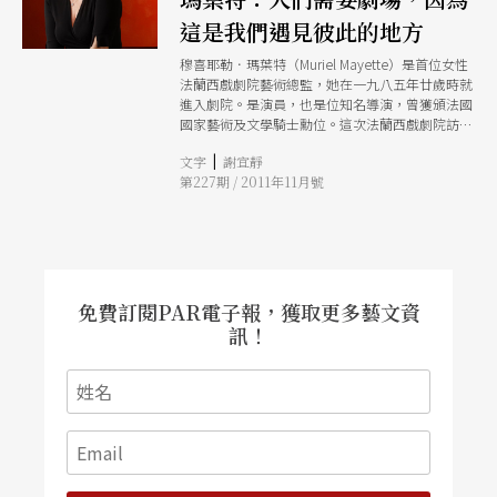
這是我們遇見彼此的地方
穆喜耶勒．瑪葉特（Muriel Mayette）是首位女性
法蘭西戲劇院藝術總監，她在一九八五年廿歲時就
進入劇院。是演員，也是位知名導演，曾獲頒法國
國家藝術及文學騎士勳位。這次法蘭西戲劇院訪台
演出的劇碼《誰真的愛我》中的要角女僕端乃特
|
文字
謝宜靜
（Toinette），也是她的代表性角色之一，此次她
第227期 / 2011年11月號
更將親自來台詮釋此角。趁此機會，本刊獨家專訪
瑪葉特女士，請她一談她對莫里哀劇作、法蘭西戲
劇院經營與《誰真的愛我》一劇的看法。
免費訂閱PAR電子報，獲取更多藝文資
訊！