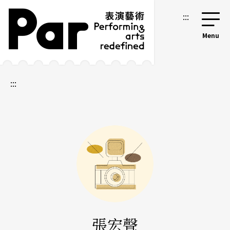
跳到主要內容區塊
網站導覽
:::
:::
張宏聲