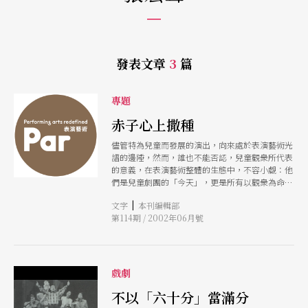
發表文章
3
篇
專題
赤子心上撒種
儘管特為兒童而發展的演出，向來處於表演藝術光
譜的邊陲，然而，誰也不能否認，兒童觀衆所代表
的意義，在表演藝術整體的生態中，不容小覷：他
們是兒童劇團的「今天」，更是所有以觀衆為命脈
的表演藝術團體的「明天」。 尤其値此台灣經濟
|
文字
本刊編輯部
發展受挫，官方和民間衆多舉措一致示現「若為經
第114期 / 2002年06月號
濟故，什麼皆可拋」的價値觀之時，表演團體正好
勘破國家扶植發展的迷思，重新回歸觀衆思考的原
點。無論從藝術或市場層面來看，今天有多少兒童
成為劇場的座上賓，絶對是明天這個國家表演藝術
需求量的重要指標。 我們從業者的角度出發，審
戲劇
視台灣的表演藝術界一直以來如何接待、經營兒童
的觀衆，在缺乏正規體制内的藝術教育協力的大環
不以「六十分」當滿分
境下，他們如何在創作、演出之外，兼職兒童藝術