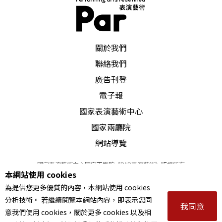
PAR 表演藝術雜誌
關於我們
聯絡我們
廣告刊登
電子報
國家表演藝術中心
國家兩廳院
網站導覽
國家表演藝術中心國家兩廳院《PAR表演藝術》版權所有
本網站使用 cookies
©
2022
Performing arts redefined. All Rights Reserved
為提供您更多優質的內容，本網站使用 cookies
統一編號 Tax Id number 00973926
分析技術。 若繼續閱覽本網站內容，即表示您同
本站所提供相關演出資訊，如有異動應以主辦單位公告為準。
我同意
意我們使用 cookies，關於更多 cookies 以及相
服務條款
｜
隱私權聲明
｜
著作權聲明