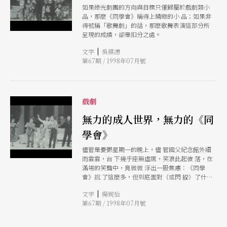
如果綠光劇團的方向與目標只僅歸屬於戲劇類小
教育；如此雙管齊下，試看吾人是否能樂觀來日的
品，那麼《同學會》稱得上精緻的小 品；如果非
收成？
得號稱「歌舞劇」的話，那麼歌舞表演這部分所
呈現的成績，卻是扣分之處。
|
文字
吳棋潓
第67期 / 1998年07月號
戲劇
無力的成人世界，無力的《同
學會》
儘管是憂鬱星期一的晚上，儘 管國父紀念館外細
雨霏霏，台 下幾乎座無虛席，笑浪此起彼 落，在
滿場的笑聲中，竟微微 浮出一股焦慮：《同學
會》說 了這麼多，但到底面對（或閃 躱）了什
麼？
|
文字
楊婉怡
第67期 / 1998年07月號