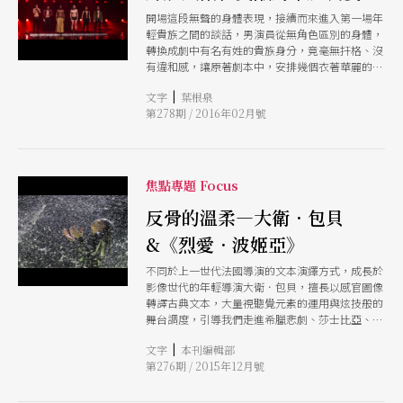
開場這段無聲的身體表現，接續而來進入第一場年
輕貴族之間的談話，男演員從無角色區別的身體，
轉換成劇中有名有姓的貴族身分，竟毫無扞格、沒
有違和感，讓原著劇本中，安排幾個衣著華麗的年
輕貴族，手裡拿著假面具，在平台上談話的平板舞
|
文字
葉根泉
台指示，轉變成充滿動能、活躍的身體動作去帶出
第278期 / 2016年02月號
台詞，開場的場面調度，已令人印象深刻。
焦點專題 Focus
反骨的溫柔—大衛．包貝
&《烈愛．波姬亞》
不同於上一世代法國導演的文本演繹方式，成長於
影像世代的年輕導演大衛．包貝，擅長以感官圖像
轉譯古典文本，大量視聽覺元素的運用與炫技般的
舞台調度，引導我們走進希臘悲劇、莎士比亞、法
國大文豪雨果的世界裡。 對包貝而言，文本不是
|
文字
本刊編輯部
劇場的唯一，他更感興趣的是舞台視覺的呈現。演
第276期 / 2015年12月號
員的身體是演出最重要、也是最無可取代的表現媒
介。在他執導的《哈姆雷特》中，演員以結合馬戲
與體操的肢體表演，取代精湛的念詞，表現哈姆雷