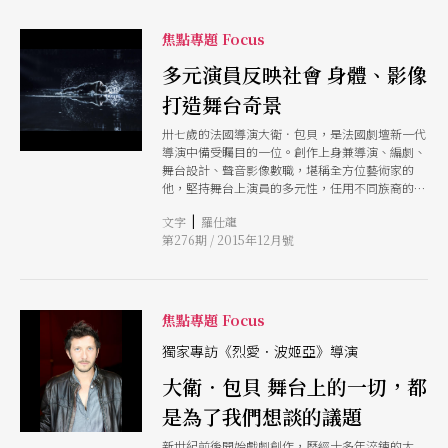
特的內心獨白。 即將來台的《烈愛．波姬亞》，
結合了雜技演員與舞者的靈活肢體、水上舞台的裝
焦點專題 Focus
置奇觀、激情狂放的現場搖滾樂，及電影《巴黎野
玫瑰》女主角碧翠絲．黛兒能量十足的表演，讓雨
多元演員反映社會 身體、影像
果筆下的禁忌之愛，再度撼動現代觀眾的心。
打造舞台奇景
卅七歲的法國導演大衛．包貝，是法國劇壇新一代
導演中備受矚目的一位。創作上身兼導演、編劇、
舞台設計、聲音影像數職，堪稱全方位藝術家的
他，堅持舞台上演員的多元性，任用不同族裔的演
員，以呼應社會的現實狀況；關注主題也聚焦於新
|
文字
羅仕龍
移民、少數族群的生活，深具社會關懷。他的舞台
第276期 / 2015年12月號
上有演員、舞者與馬戲演員，強烈的身體性表演也
是他詮釋文本的重要特色。而強烈的舞台視覺，精
湛的燈光、投影，特殊的舞台設計，都是他的招牌
標誌！
焦點專題 Focus
獨家專訪《烈愛．波姬亞》導演
大衛．包貝 舞台上的一切，都
是為了我們想談的議題
新世紀前後開始戲劇創作，歷經十多年淬鍊的大