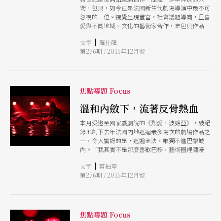
衛．包貝，如今已是法國新生代劇場導演中最不可
忽視的一位。視覺呈現豐富，社會議題導向，且喜
愛與不同地域、文化的藝術家合作，是包貝作品最
突出的特色。 十一月份中下旬，包貝正與一群哥
|
文字
羅仕龍
倫比亞馬戲團演員在巴黎雙子劇院（Les
第276期 / 2015年12月號
Gmeaux）、克雷特爾（Crteil）藝術中心兩處演
出新作《上帝賜予》。他在百忙之中接受本刊獨家
專訪，暢談戲劇創作觀。
焦點專題 Focus
溫和內斂下，流著反骨熱血
本月受邀至國家戲劇院的《烈愛．波姬亞》，破紀
錄地創下去年法國內地巡迴最多場次的劇場作品之
一，令人驚訝的是，巡遍全法，唯獨不進巴黎城
內。「我其實不是那麼喜歡巴黎，藝術圈裡瀰漫著
太多做作虛偽的氛圍。」大衛嘴角昂揚，淡淡地說
|
文字
蔡柏璋
著。「我特別喜歡在非制式的場域和空間與觀眾對
第276期 / 2015年12月號
話。」他說。「況且，如果巴黎人那麼想要看我的
戲，就『出城』看嘛！」大衛調皮地說。
焦點專題 Focus