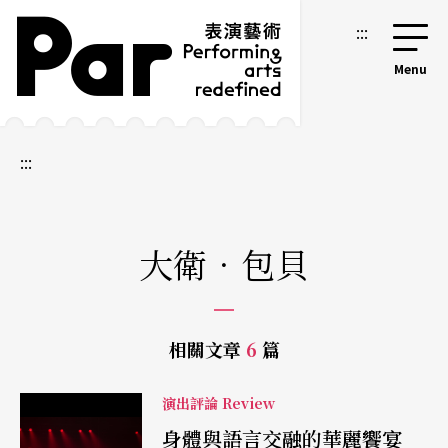
跳到主要內容區塊
網站導覽
:::
:::
大衛．包貝
相關文章
6
篇
演出評論 Review
身體與語言交融的華麗饗宴