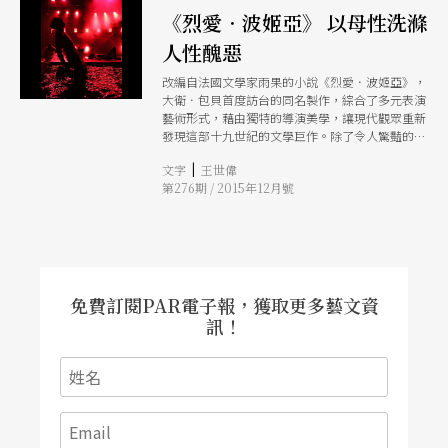
《烈愛．波姬亞》 以母性洗滌
人性醜惡
改編自法國文學家雨果的小說《烈愛．波姬亞》，
大衛．包貝首度訪台的同名製作，綜合了多元表演
藝術形式，藉由獨特的導演美學，讓現代觀眾重新
發現這部十九世紀的文學巨作。除了令人驚豔的水
池舞台與燈光設計，更邀得主演經典電影《巴黎野
|
文字
王世偉
玫瑰》的碧翠絲．黛兒，擔綱愛恨強烈的當代波姬
第276期 / 2015年12月號
亞，加上舞者、雜技表演者，及激情的搖滾樂，
《烈愛．波姬亞》讓雨果文字的魅力再度復活！
免費訂閱PAR電子報，獲取更多藝文資
訊！