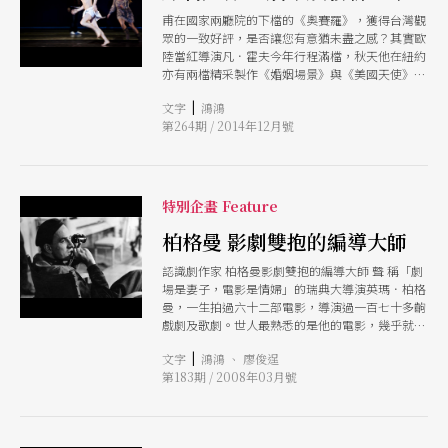
甫在國家兩廳院的下檔的《奧賽羅》，獲得台灣觀
眾的一致好評，是否讓您有意猶未盡之感？其實歐
陸當紅導演凡．霍夫今年行程滿檔，秋天他在紐約
亦有兩檔精采製作《婚姻場景》與《美國天使》，
正好反映出其創作取材的另兩個面向：當代劇本及
|
文字
鴻鴻
電影改編。前者取自柏格曼的電影劇本，將一則略
第264期 / 2014年12月號
嫌冗長的情感記錄，轉化成當前社會眾生的殊相與
共相，是一次令人驚喜的新詮。後者則是完全空
台，演員火力全開的表演，讓原著精采的辯證與諷
刺，在連珠砲的壓縮下，被撲面而來的情感所取
代。
特別企畫 Feature
柏格曼 影劇雙抱的編導大師
認識劇作家 柏格曼影劇雙抱的編導大師 聲 稱「劇
場是妻子，電影是情婦」的瑞典大導演英瑪．柏格
曼，一生拍過六十二部電影，導演過一百七十多齣
戲劇及歌劇。世人最熟悉的是他的電影，幾乎就是
「藝術 電影」的代名詞；妙的是，編劇出身的
|
文字
鴻鴻 、 廖俊逞
他，拍電影時編劇從不假他人之手，但在劇場裡就
第183期 / 2008年03月號
百分之九十九都是導別人的劇本，唯一的例外就是
《婚姻場景》還是從電影 劇本改編而來，可以說
是他電影與劇場導演生涯的難得「副產品」。