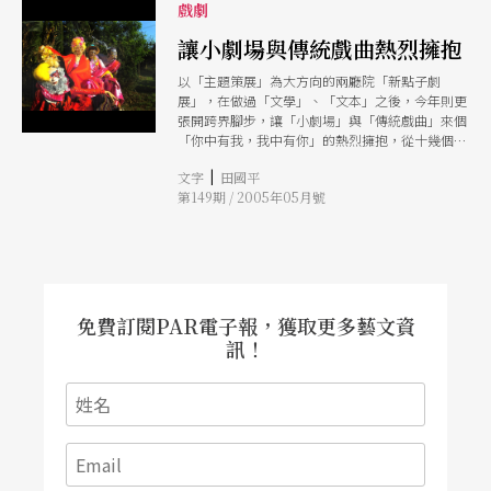
戲劇
讓小劇場與傳統戲曲熱烈擁抱
以「主題策展」為大方向的兩廳院「新點子劇
展」，在做過「文學」、「文本」之後，今年則更
張開跨界腳步，讓「小劇場」與「傳統戲曲」來個
「你中有我，我中有你」的熱烈擁抱，從十幾個團
對提案中選出了老字號招牌的「金枝演社」，還有
|
文字
田國平
兩個年輕的表演團隊「西田社戲曲工作室」、「戲
第149期 / 2005年05月號
點子工作坊」。在小劇場裡，可以看到創意十足的
京劇、崑劇、布袋戲，打破觀眾對傳統戲曲的想
像。 不同於往年，今年的新點子劇展除了五月十
九日到六月五日將於實驗劇場連續三週拼台演出，
還首度與國立傳統藝術中心合作，六月十一到廿二
日轉至宜蘭國立傳統藝術中心曲藝館巡迴演出。
免費訂閱PAR電子報，獲取更多藝文資
訊！