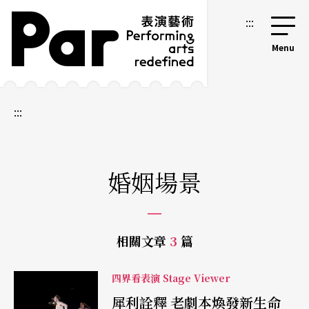
跳到主要內容區塊
網站導覽
:::
:::
婚姻場景
相關文章
3
篇
四界看表演 Stage Viewer
犀利詮釋 老劇本煥發新生命