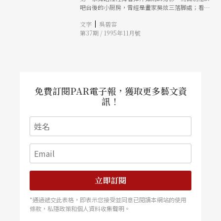
吧台後的小厨房，曾經是畫家吳炫三落脚處；看似
「包廂」的雙人咖啡座，曾是蕭靜文臥室裡的壁
|
文字
吳碧容
櫉。不是隨著「懷舊復古」風而曳動，「華爾滋」
第37期 / 1995年11月號
所散發出來的舊味，彷彿是歷歷在目的時空凝結。
免費訂閱PAR電子報，獲取更多藝文資
訊！
立即訂閱
*通過遞交此表格，即表示您接受並同意已閱讀本網站的使用
條款，私隱政策和個人資料收集聲明。