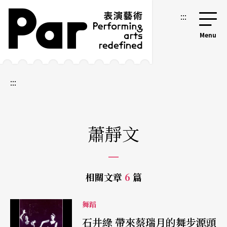
跳到主要內容區塊
網站導覽
:::
:::
蕭靜文
相關文章
6
篇
舞蹈
石井綠 帶來蔡瑞月的舞步源頭