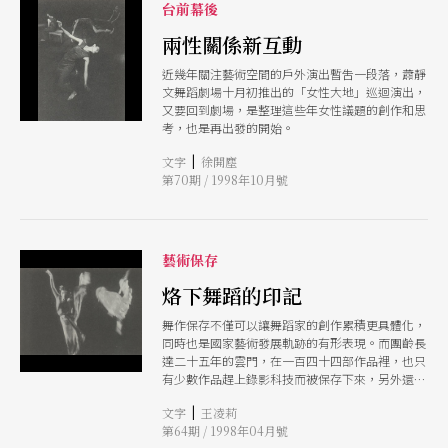
台前幕後
兩性關係新互動
近幾年關注藝術空間的戶外演出暫吿一段落，蕭靜
文舞蹈劇場十月初推出的「女性大地」巡迴演出，
又要回到劇場，是整理這些年女性議題的創作和思
考，也是再出發的開始。
|
文字
徐開塵
第70期 / 1998年10月號
藝術保存
烙下舞蹈的印記
舞作保存不僅可以讓舞蹈家的創作累積更具體化，
同時也是國家藝術發展軌跡的有形表現。而團齡長
達二十五年的雲門，在一百四十四部作品裡，也只
有少數作品趕上錄影科技而被保存下來，另外還有
五成以上的作品「來不及」記錄。
|
文字
王凌莉
第64期 / 1998年04月號