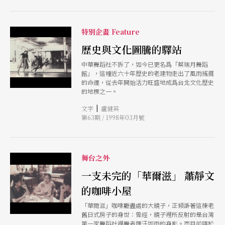
特別企畫 Feature
歷史與文化圖騰的驛站
中華舞蹈社不拆了，如今已更名爲「蔡瑞月舞蹈
館」，這幢近六十年歷史的老建物走出了風雨搖擺
的命運，從去年開始活力旺盛地成爲台北文化歷史
的地標之一。
|
文字
盧健英
第63期 / 1998年03月號
舞台之外
一支未完的「華爾滋」 蕭靜文
的咖啡小屋
「華爾滋」咖啡廳盡處的大鏡子，正傾訴著這棟老
舊日式房子的身世：曾經，鏡子裡所反射的是台灣
第一家舞蹈社裡舞者揮汗如雨的身影。而目前隱於