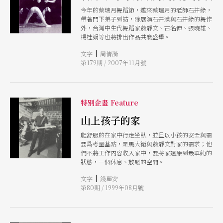
今年的蔡瑞月舞蹈節，邀來蔡瑞月的老師石井綠，
帶著門下弟子到訪，除展演石井漠與石井綠的舞作
外，台灣中生代舞蹈家蕭靜文、古名伸、張曉雄、
楊桂娟等也將排出作品共襄盛舉。
|
文字
周倩漪
第179期 / 2007年11月號
特別企畫 Feature
山上孩子的家
能舒服的在家中行走坐臥，並且以小孩的安全與需
要爲考量基點，是馬大衛與蕭靜文對家的需求；他
們不將工作內容收入家中，要將家還原到最單純的
狀態，一個休息、放鬆的空間。
|
文字
錢麗安
第80期 / 1999年08月號