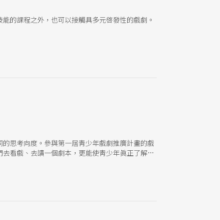
技能的課程之外，也可以接觸具多元啓發性的戲劇。
同的思考向度。參與第一屆靑少年戲劇推廣計畫的戲
們去看戲、去讀一個劇本，更能使靑少年眞正了解和
劇的學生只好背著父母偷偷地參加戲劇活動，她認爲
休 另一位戲劇專業人才柳文娟強調，戲劇可以幫助
程中是不是快樂的。她帶的學校是升學學校，課業壓
柳文娟一方面擔憂，經過一年的經營，才好不容易燃
神，即使學生必須暫時放下戲劇活動，即使學生不能
，更何況每一所大專院系幾乎都有戲劇社，戲劇對靑