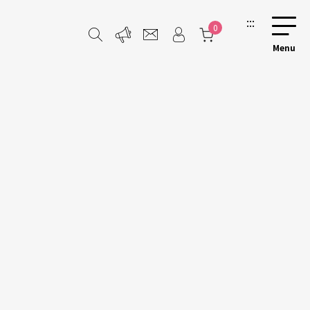
:::
0
畫