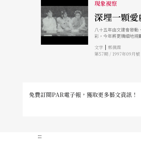
少年的影響是潛在的。
現象視察
困境，不在於演出經費
出校門之後呢？並沒有
深埋一顆愛
年階段的，似乎沒有幾
但無法恆久。 特
八十五年由文建會發動
彩，今年將更精細地規
|
文字
郭佩霖
第57期 / 1997年09月號
免費訂閱PAR電子報，獲取更多藝文資訊！
:::