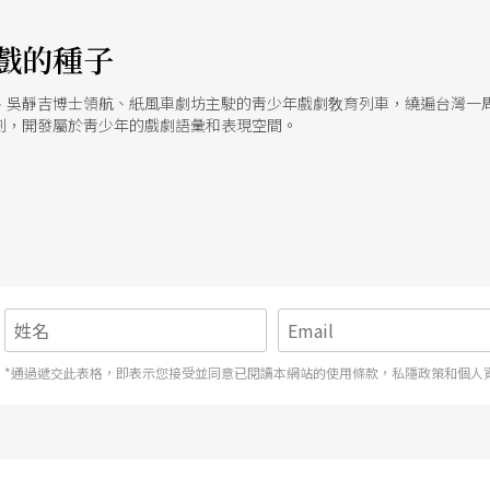
 絢爛之後煙雲俱散 同樣參與戲劇推廣活動的專業人林士堯則指出，以他
的多少，也不在於學生參與熱情的多寡，而在於如何延續。他說，靑少年
一個眞正的靑少年劇團可以收納他們的活力和創造力。台灣現有的劇團，
戲的種子
個。雖然在有心人士的推動之下，靑少年戲劇推廣計畫已經邁入第二年，
約採訪｜郭佩霖
、吳靜吉博士領航、紙風車劇坊主駛的靑少年戲劇敎育列車，繞遍台灣一
劃，開發屬於靑少年的戲劇語彙和表現空間。
*通過遞交此表格，即表示您接受並同意已閱讀本網站的使用條款，私隱政策和個人