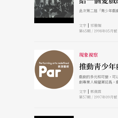
給一個愛戲
此次第二屆「靑少年戲
|
文字
祁雅媚
第65期 / 1998年05月號
現象視察
推動靑少年
戲劇的多元和可變，可
劇專業人楊璧菁認爲，
欣賞戲劇。但是因爲校
|
文字
郭佩霖
包括戲劇老師和學生都
第57期 / 1997年09月號
靑少年把心打開，靑少
力自然是最大的阻力。
起的戲劇火苗，恐將悶
選擇戲劇系作爲第一志