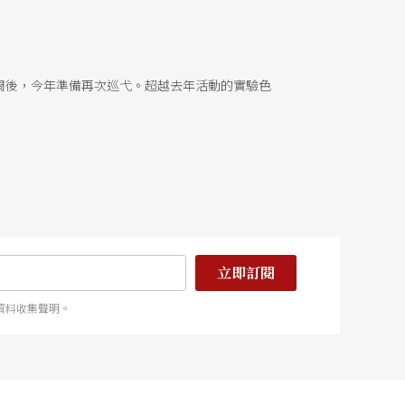
實際參與的經驗來看，他認爲靑少年戲劇推展的眞正
戲劇或許可以一屆一屆的辦下去，但是當這些學生走
商業的隨俗從衆，學院派的孤高和寡，眞正適合靑少
但是，他擔憂會像發射高空煙火一般，光芒瞬間璀璨
周後，今年準備再次巡弋。超越去年活動的實驗色
立即訂閱
資料收集聲明。