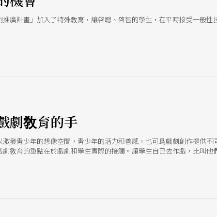
的機會
劇推廣計畫」加入了特殊敎育，讓啓聰、啓智的學生，在平時接受一般性
戲劇敎育的手
以激發靑少年的想像空間，靑少年的活力和善感，也可爲戲劇創作提供不
戲劇敎育的重點在於戲劇和學生實際的接觸。讓學生自己去作戲，比叫他
方和家長對戲劇的認知不同，在課業重於其他活動的心態下，許多喜歡戲
必須不斷的和學校及家長溝通，以取得兩造之間的平衡。 聯考之前事事皆
年戲劇應該關心的不是演出規模的大小，而是靑少年在參與戲劇活動的過
校方規定三年級的學生一律不准參加社團活動，戲劇活動被迫強制中斷。
悶而熄，但另一方面她也認爲，面對這樣的狀況，不妨抱持一種阿Q的精
願，但是他們對戲劇已經有基本的概念，也比別人更懂得如何去欣賞戲劇