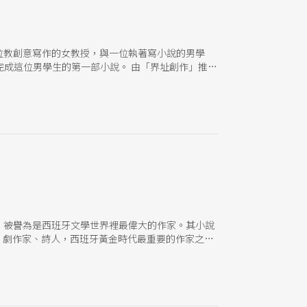
寫的是一位教創意寫作的女教授，與一位執著寫小說的男學
成這位男學生的第一部小說。 由「界址創作」推出
飾演劇中的女教師與男學生，團隊是如何藉由翻譯當
的。」重田誠治笑說，從泡湯聊天、確定劇本、書寫企
去的積累，希望每年都可以有一至兩本的劇本被翻
關呈現多會選擇經典文本，而2000年後的劇本往往
加持，還有內容觸及的主題重田誠治說：「我覺得
是創意寫作課，所以他們都在討論文學創作，去回應
00年後文本的「被看到」，還有在劇場裡好好說與好好聽
踐過程裡可能面對到的問題，轉化成這個劇本的某種
擔憂，反倒是進入第一次讀劇時，透過演員的聲音感
在場邊開始在唸小說內容時，其實知道閱讀的語氣與
是如此。這是這個作品的特質，因為角色動機、講述
家、劇作家、詩人。被譽為是西班牙文學世界裡最偉大的作家。其小說
的調整。</p
2-1635） 劇作家、詩人，西班牙黃金時代最重要的作家之
於西班牙文化的影響一直持續著。一生創作了三千多
文學創作類型。 38. 羅卡（Federico
家，只活了短短的38年，卻留下頗多膾炙人口的作品，其中
用吉普賽風格寫成。他後來在美國紐約市旅行時寫下