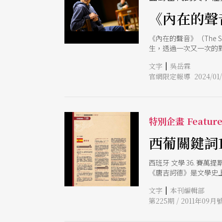
《內在的聲
《內在的聲音》（The 
生，透過一次又一次的
的《內在的聲音》首次
|
文字
吳岳霖
代劇本，找尋到與觀眾
官網限定報導 2024/01/
劃到團隊組織，《內在
譯，特別是新的、當代的
不會被看到、或根本沒
《內在的聲音》真正去
他們反對現在比較快速的
特別企畫 Featur
一個故事，都是《內在
詮釋，其中便是翻譯文
西葡關鍵詞
受到其他可能。這個劇
方法背後的動機，而文
西班牙 文學 36. 賽萬提
內容，讓作品變得不是
《唐吉訶德》是文學史上的第一
一。他創立了西班牙巴
|
文字
本刊編輯部
首十四行詩、3部小說、4
第225期 / 2011年09月
Garca Lorca，
以詩歌和戲劇作品更受