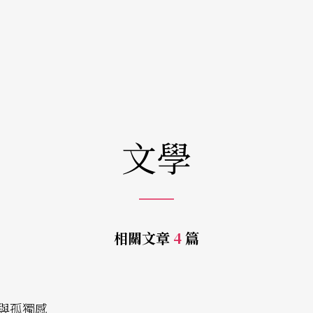
文學
相關文章
4
篇
與孤獨感