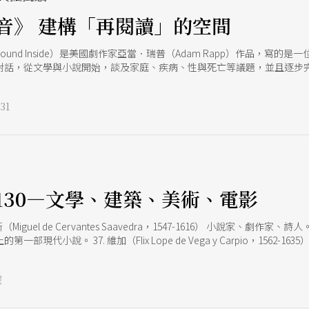
音》 建構「再閱讀」的空間
Sound Inside）是美國劇作家亞當．瑞普（Adam Rapp）作品，
對話，從文學與小說開始，談及家庭、疾病、性與死亡等議題，並且逐步完
中文翻譯演出，由劉崴瑒翻譯、重田誠治導演，並由林唐聿、王肇陽分別
對話的可能？ 從劇本的選擇到翻譯的實踐 「這一切就是在3天內決定好
31
的聲音》大概在3天左右勾勒出現有狀態；不過，劇本的翻譯是劉崴瑒過
劇本。 其背後的思考，是從「學院」本身出發的。因為在學院內，若有相
被譯介。於是，《內在的聲音》就在這樣的脈絡裡被選上，包含東尼獎的
回應現代的某種『孤獨感』。這個劇作的內容在闡述師生關係，然後場景
、爆炸的資訊，像Twitter等社群媒體。」 重田誠治認為，無論是20
e
的聲音》希望在劇場裡創造的良好交流。 同時，也把從劇本翻譯到劇場實
學帶有的「翻譯感」。身為導演的重田誠治一開始閱讀劇本時就有這樣的
130—文學、建築、美術、電影
本本身涉及不少文學作品，情節也多有他們朗讀作品的橋段，「假設他們
學作品本身就不完全是口語的，所以慢慢習慣這兩個角色可能平常講話就
斯（Miguel de Cervantes Saavedra，1547-1616） 小說
那麼地『翻譯』。」他這麼說，不過仍有對劇本文字、語法等進行一定程度
部現代小說。 37. 維加（Flix Lope de Vega y Carpio，156
洛克古典戲劇的準則，同時也是一位西班牙語界的偉大的抒情詩人，他對
篇短篇小說、9首敘事詩、3首教學詩及大量的劇本，嘗試了除流浪漢小說外的所有
號
1898-1936） 詩人、劇作家、畫家、劇團導演。西班牙「二七年代」的名作
矚目。成名作是《吉普賽謠曲》，該書和另外一本《深歌集》中詩篇均使