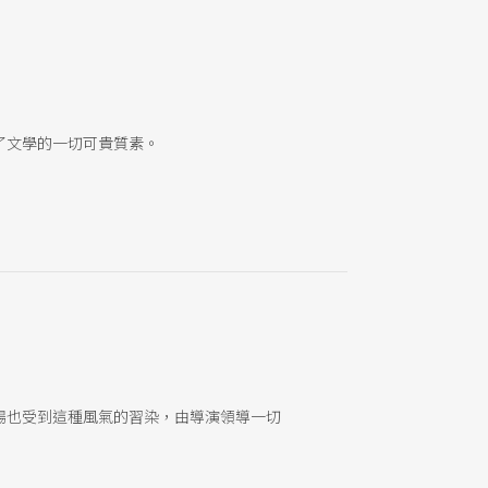
5-1939） 「九八年代」詩人，詩作的主題多圍繞著土
詩人的孤獨。 40. 希梅聶茲（Juan Ramn
了文學的一切可貴質素。
場也受到這種風氣的習染，由導演領導一切