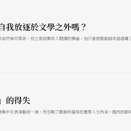
者的欺壓和資本家的貪婪。 39. 馬查多（Antonio Machado、187
描繪西班牙自然風光，關懷社會政治生活。晚期的作品大多顯示出存在主義觀點和
mnez，1881-1958） 安達魯西亞詩人，195
自我放逐於文學之外嗎？
果自然無可厚非，但立意拋棄供人閱讀的價値，怕只會使戲劇越來越遠離
」的得失
漸集中在表演藝術一端，而忽略了戲劇所蘊有的豐厚人文內涵。國內的劇