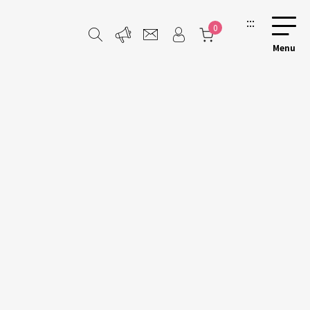
:::
0