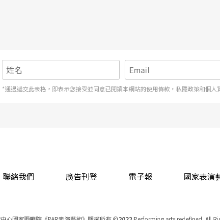
*通過遞交此表格，即表示您接受並同意已閱讀本網站的使用條款，私隱政策和個人
聯絡我們
廣告刊登
電子報
國家表演
中心國家兩廳院《PAR表演藝術》版權所有
©
2022
Performing arts redefined. All R