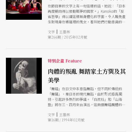
在節目單的文字上有一句這樣的話，她說：「日本
再度朝向得以發動戰爭的國家。」Kanoko的「反
省哲學」得以讓這樣無身體化的字面，令人難免產
生對現身在帳蓬裡的鬼女，看到她們行動意識的一
種幻視感。然而，等觀眾看完她們的演出似乎也都
|
文字
王墨林
沒看到她們的「行動」。而我們看到的還是作為一
第266期 / 2015年02月號
個日本女性用紅色顏料在白紙上繪出一枚「日之
丸」，然後將它引火焚燬。
特別企畫 Feature
肉體的叛亂 舞踏家土方巽及其
美學
「舞踏」在日文中本意指舞蹈，但不同於傳統的
「舞踊」，是日本的現代舞蹈，由於形式極爲獨
特，引起許多熱烈的爭議。「白虎社」和「山海
塾」將在三、四月來台演出，這兩個舞踏團體的掌
舵人大須賀勇和天牛兒大都曾經是土方巽的門生，
|
文字
王墨林
也都有其獨特的風格，但仍延續著土方巽的表演美
第16期 / 1994年02月號
學及概念。