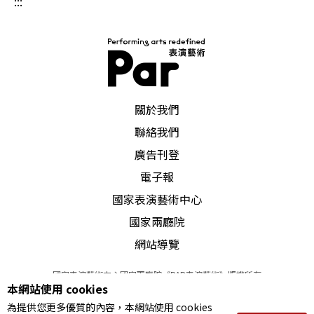
:::
PAR 表演藝術雜誌
關於我們
聯絡我們
廣告刊登
電子報
國家表演藝術中心
國家兩廳院
網站導覽
國家表演藝術中心國家兩廳院《PAR表演藝術》版權所有
本網站使用 cookies
©
2022
Performing arts redefined. All Rights Reserved
為提供您更多優質的內容，本網站使用 cookies
統一編號 Tax Id number 00973926