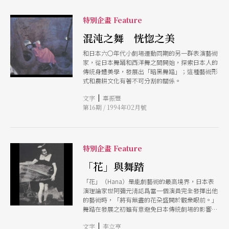
特別企畫 Feature
混沌之舞 恍惚之美
和日本六〇年代小劇場運動同期的另一群表演藝術
家，從日本舞踊和西洋舞之間開始，探索日本人的
傳統身體美學，發展出「暗黑舞踏」；這種藝術形
式和農耕文化有著不可分割的關係。
|
文字
辜振豐
第16期 / 1994年02月號
特別企畫 Feature
「花」與舞踏
「花」（Hana）是能劇藝術的最高境界，日本表
演理論家世阿彌元淸認爲當一個演員完全發揮出他
的藝術時，「將有無盡的花朶盛開於觀衆眼前。」
舞踏在發展之初雖有意避免日本傳統劇場的影響，
卻仍保有許多日本劇場的精神，例如「花」這個概
|
文字
李立亨
念。