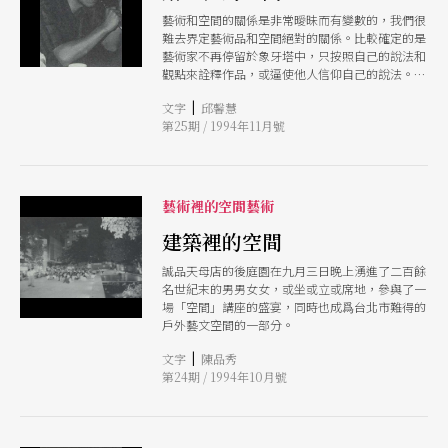
藝術和空間的關係是非常曖昧而有變數的，我們很
難去界定藝術品和空間絕對的關係。比較確定的是
藝術家不再停留於象牙塔中，只按照自己的說法和
觀點來詮釋作品，或逼使他人信仰自己的說法。當
代的藝術家不但有能力再現眞實，藝術家本身就是
|
文字
邱馨慧
眞實，這是廿世紀藝術的新觀念。
第25期 / 1994年11月號
藝術裡的空間藝術
建築裡的空間
誠品天母店的後庭園在九月三日晚上湧進了二百餘
名世紀末的男男女女，或坐或立或席地，參與了一
場「空間」講座的盛宴，同時也成爲台北市難得的
戶外藝文空間的一部分。
|
文字
陳品秀
第24期 / 1994年10月號