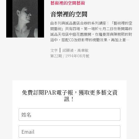
藝術裡的空間藝術
音樂裡的空間
由本刊與誠品書店合辦的系列講座：「藝術裡的空
間藝術」共有四場，第一場於七月二日在新開幕的
誠品天母店中庭花園展開，在羅曼菲與陳樹熙的對
話中，搭配CD及錄影帶的視聽效果，再加上夏夜
習習的晚風吹拂，使得這場講座在知性之外，渲染
|
文字
邱顯禎、高章敏
著濃濃的浪漫情趣。
第22期 / 1994年08月號
免費訂閱PAR電子報，獲取更多藝文資
訊！