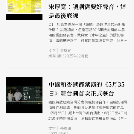
宋厚寬：讀劇需要好聲音，這
是最後底線
Q1：您認為導演一場「讀劇」最該注意的原則是
什麼？ 說起讀劇，怎能忘記2013年阮劇團劇本農
場的讀劇發表會？我負責《水中之屋》的讀劇導
演，編劇是許正平，可當時劇本沒有完成，我只有
3個時段排練。第一次排練我只拿到部分對白與大
|
文字
宋厚寬
綱，怎麼辦？就讓舞台指示唸大綱吧。第二次排
第361期 / 2025年12月號
練，大綱全變成對白了，排練得從頭來，我心涼了
一截，劇組像在拍on檔連續劇，排練未完成的劇
本，等待最後的結局。第三次排練時，頭尾終於都
齊了，我用最後一個時段安排本該三個時段做完的
事情。我好像《水中之屋》的接生婆，拍它的屁
中國和香港都禁演的《5月35
股，為它第一次啼哭感動。 那時的競爭心態還特
別強烈。劇本農場有3個劇本、3位導演，以及3套
日》舞台劇首次正式登台
完整的舞台、服裝、燈光。我可不能輸。劇中的淹
水、白鷺鷥等，演員手拿著白色腳凳，如操偶一
國際特赦組織台灣分會與曉劇場合作，由曉劇場導
般，用簡約的手法表現出來。原來是獨白的台詞，
演鍾伯淵執導，挑戰將香港劇作家莊梅岩的作品
因為場上有演員stand by，那些話彷彿說給其他角
《5月35日》搬上台灣的舞台演出，6月2日至4日將
色聽，成為讀劇專屬的特別詮釋。 這是我做過最
於萬座曉劇場首演，活動形式為舞台劇演出（粵語
具規模的讀劇表演。但做完之後，也有「做得太完
場次為讀劇），並在劇後進行與談，活動期間共計
整了」的檢討出現。這麼多年我總是想：當年的讀
|
文字
張震洲
6場演出（華語五場、粵語一場），6月2日為貴賓
劇版本可以直接變成完整演出，應該蠻好看。 你
2023/05/02