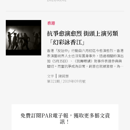
場，6月3日與6月4日則開放民眾報名索票。
認為導演一場「讀劇」最該注意的原則是什麼？我
的答案是：編劇如果能先寫完劇本會比較好。
Q2：您認為「讀劇」是一種怎麼樣的演出？為什
麼？ 之後排演讀劇，我都笑稱把一隻手綁起來
香港
導。我會以一個統一的概念去處理所有畫面與表
演，更專注刻畫語言與聲音。例如：不可無料劇場
抗爭愈演愈烈 街頭上演另類
的《5月35日》，編劇是莊梅岩，華語翻譯是江佳
倩。為了強調劇中壓抑不自由的氛圍，我塑造了一
「幻彩詠香江」
個幽暗的空間，僅4盞仿古綠瓷檯燈。當角色登場
時，演員會將檯燈打開。飾演兩位老人家的竺定誼
香港「反送中」行動自六月初迄今愈演愈烈，香港
與陳敬萱，戴著軟帽壓低帽沿，幾乎看不到表情，
表演藝術界人士也沒有置身事外，透過相關的演出
僅僅靠著豐富的聲音情緒打動人心。 《5月35日》
如《5月35日》、《我舞嘢講》對事件表達參與與
最後的舞台指示，是一群如幽靈的年輕人發出了怒
關切。而當抗爭成為日常，創意也就被激發，為了
吼：「傾盡全力，要在世的人記住那不滅的火，要
聲援被警察誣指購買「鐳射槍」的學生，近千人響
|
文字
陳國慧
在世的人勇敢去衝破自己身處的籠牢」，這些字
應呼籲用鐳射筆照向太空館外牆測試「起火」的可
第321期 / 2019年09月號
句，光是朗讀怎麼夠呢？在讀劇會的最後一刻，我
能性，即興上演了一幕另類的「幻彩詠香江」。
們打開了劇場的簾幕，觀眾被場外的陽光刺痛雙
眼，他們踏入廣場，看到另外兩位演員：余瑞與柯
辰穎，在遠方燒著紙錢，狂風呼
免費訂閱PAR電子報，獲取更多藝文資
訊！