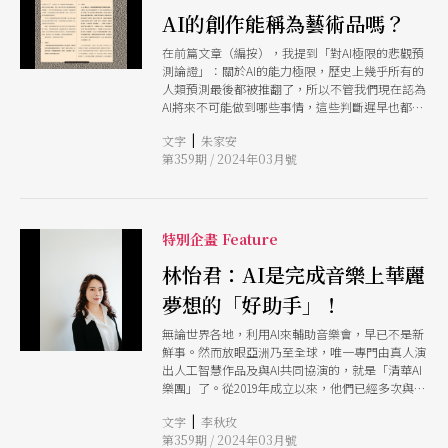
們認為AI在將來也不可能辦到呢？若你真的列出了
精巧地生成，嵌入你的作品好吧觀眾需要交流，廠
AI的創作能稱為藝術品嗎？
一兩項，並且相當有自信，或許可以想想，1990年
商是你衣食父母，你能多說什麼？ 真正讓你難以
代的人對於AI在圍棋上不可能擊敗人類，是否也跟
忍受的是那些五花八門的個人化 AI 濾
在前篇文章（編按），我提到「對AI極限的悲觀預
現在的你一樣有自信。 考慮上述，我們似乎可以
測論證」：關於AI的能力極限，歷史上幾乎所有的
建立某種「悲觀預測論證」：過去人類對於AI能力
人類預測最後都被推翻了，所以不管我們現在認為
極限的判斷全都被推翻了，所以若今天你對於AI的
AI將來不可能做到哪些事情，這些判斷遲早也都會
能力極限有什麼判斷，這判斷大概也是錯的，遲早
被推翻。不過，這代表AI將來也能創作藝術嗎？ 有
會被推翻。 然而，就算AI技術上什麼都能辦到，人
|
文字
朱家安
些人可能會覺得這是什麼笨問題，AI現在 right
類有理由因此把所有事情都交給AI做嗎？這問題乍
第359期 / 2024年03月號
now 就在創作藝術了好嗎？不然社群網站上面那
看之下很傻：如果AI什麼事情都做得比你好又比你
些AI生成的圖片是什麼東西？ 確實，現在的圖像生
便宜，那你還有理由做任何事嗎？但這種問法其實
成式AI已經可以生成逼真的素描、插畫、卡通和擬
是把對於「事情」的想像，劃定在「瑣事和工作」
真圖案，還能讓使用者自由選擇各種風格。當AI模
的範圍內：這些事情本身我們並不想做，只是想要
仿特定畫家去生成作品，還可能真的騙過粉絲。但
特別企畫 Feature
它們做了之後的成果，既然AI能替我們做並產生成
這些由AI生成的圖案，真的算是藝術品嗎？ 讓我們
果，那我們就沒必要自己做。 值得自己做的事 資
設定一些案例來思考看看： 《路口》 人類插畫家
林怡君：AI是完成音樂上華麗
本主義鼓勵人把注意力放在瑣事和工作上，並且填
愛蜜莉擅長描繪現代人生活點滴，愛蜜莉用手繪版
滿行事曆，但人的生活當然不只有這些事情。有些
夢想的「好助手」！
和繪圖軟體作畫，《路口》描寫上班族、計程車司
事情對人來說的意義不只在於產生成果，也在於體
機、早餐攤販相遇的一瞬間，色調溫暖，讓人想像
驗過程。從簡單的例子開始：你不會讓機器人代替
無論世界各地，利用AI來輔助音樂會，早已不是新
有人情味的都市生活。 《宵夜》 3mily是個AI，經
你出國玩、給人按摩、看電影或打電動。進一步來
鮮事。然而放眼亞洲乃至全球，唯一專門由真人演
過深度學習掌握了愛蜜莉的風格。《宵夜》是
說，有些人會分享，自己跟家中長輩感情最好的一
出人工智慧作品及與AI共同協演的，就是「清華AI
3mily當前版本（v1.012）生成的第三百零一張
段，恰好是長輩年邁生病，自己回家擔起照護工作
樂團」了。從2019年成立以來，他們已經多次與國
圖。若一般台灣人看到這張圖，會認為它藉由類似
時。人是社會的動物，生命當中的許多意義來自互
際頂尖音樂人工智慧實驗室合作演出。其中包括與
永和豆漿的場景，描寫了現代都市人在疲憊之餘對
相幫助與扶持。考慮到這一點，就算未來的AI機器
|
文字
李秋玫
「虛擬樂手」同台表演、在舞台上展現出「自動跟
生活的小小期待。生成《宵夜》時，關於內容主題
人在照護工作上表現得比我更好，我可能依然有理
第359期 / 2024年03月號
譜」系統、由學生選擇「雅婷」所產生的片段旋律