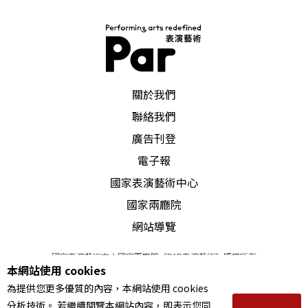
PAR 表演藝術雜誌
關於我們
聯絡我們
廣告刊登
電子報
國家表演藝術中心
國家兩廳院
網站導覽
國家表演藝術中心國家兩廳院《PAR表演藝術》版權所有
本網站使用 cookies
©
2022
Performing arts redefined. All Rights Reserved
為提供您更多優質的內容，本網站使用 cookies
統一編號 Tax Id number 00973926
分析技術。 若繼續閱覽本網站內容，即表示您同
本站所提供相關演出資訊，如有異動應以主辦單位公告為準。