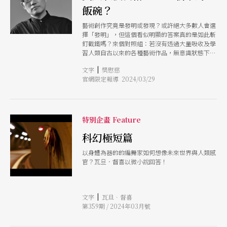
飯碗？
藝術創作究竟是發明或發現？或許絕大多數人會選
擇「發明」，但這個看似明顯的答案真的是如此斬
釘截鐵嗎？來個對照組：若沒有透過大量吸收及學
習人類自古以來的各種藝術作品，無意識狀態下工
作的AI是無法拼湊、重組及衍生出它的大作，在此
|
文字
樊慰慈
條件下，AI生成的藝術又該歸類為發明或發現？若
官網限定報導 2024/03/29
有機會和黃仁勳請益，我會設法說服他，除了生命
科學之外，表演藝術也絕對是高等教育值得大力投
入、好好鑽研的領域。
特別企畫 Feature
科幻極短篇
以身體為器的的編舞家如何想像未來世界與人類感
官？瓦旦．督喜以微小說回答！
|
文字
瓦旦．督喜
第359期 / 2024年03月號