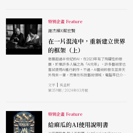
的提示詞包括「都市、夜晚、寒冷、高興的人拿著
由親自上場。 我相信上述這些理由也適用於藝術
一起作曲發表等等。最特別的，是德國在發表AI貝
燒餅坐著、永和豆漿、宵夜場景」等等（這些提示
創作。我們容易把注意力集中在藝術創作的成果
多芬的第十號交響曲不久後，就將它引進台灣演
詞並不是人類輸入的，人類指示3mily「持續生成
上，但對於創作者而言，創作的過程體驗往往珍
出。有趣的是，這個樂團完全不是音樂系學生組
跟台灣人的生活有關的作品」，然後讓3mily自己
成，而是來自清華大學資工、電機、外文、中文及
特別企畫 Feature
去找提示詞）方便起見，3mily的人類使用者選擇
科管院學士班的音樂高手。即使是學校樂團也不容
「宵夜」作為圖案的名稱。愛蜜莉的粉絲若不知
小覷，而它的幕後推手，就是長笛家斜槓清華AI樂
謝杰樺X蔡宏賢
情，很容易誤認為《宵夜》是愛蜜莉的新作品。
團總監的林怡君。 「人工智慧的浪潮，從1956年
3mily生成的其他三百張圖也一樣。 以自身性質來
在一片混沌中，重新建立世界
開始，到現在已經是第4波崛起了！」她笑著說，
說，《路口》跟《宵夜》沒差很多。它們都是電子
如果以演奏者的身分來說，配鋼琴伴奏以小時計
圖檔，展現愛蜜莉的筆觸、構圖和色彩風格，在內
的框架（上）
價，花一小段時間就練完了；但若跟工程師一起工
容上則反映現代台灣人的生活。應該沒人會否認
作，就必須花很多時間協助訓練和測試不過話說回
發展超過半世紀的AI，在2023年有了飛躍性的發
《路口》算是藝術品，但這樣一來，是否代表《宵
來，「如果做好了，我要讓AI重複伴奏一百次都可
展，於是許多人稱之為「AI元年」，許多藝術家也
夜》也是藝術品呢？一旦思考起這問題，我們就面
以！」
嘗試使用AI進行創作。不過，AI藝術的發生並非天
對了古老的藝術哲學議題：到底怎樣才算是藝術
外飛來一筆，而是在科技藝術領域，電腦早已介入
品？ 藝術品的標準 幸運的是，類似的問題並不新
人類的創造行為，從機器與人的關係、自動控制，
鮮。杜象在1
|
文字
吳孟軒
再到生成式藝術（generative art）、資料餵養與
第359期 / 2024年03月號
機器學習，接著才是AI藝術。 AI無疑對於人、身
體、生命，都產生了具顛覆性且令人不安的重新定
義，對於何謂藝術與藝術家，也有著新的理解。本
次對談便邀請到長期耕耘科技藝術領域的編舞家謝
杰樺與策展人蔡宏賢，與讀者們分享他們認為AI帶
特別企畫 Feature
給人類的美好與威脅、身體的存續與變種、AI的世
界觀及其偏見，以及AI藝術的產製關係與處境。
給麻瓜的AI使用說明書