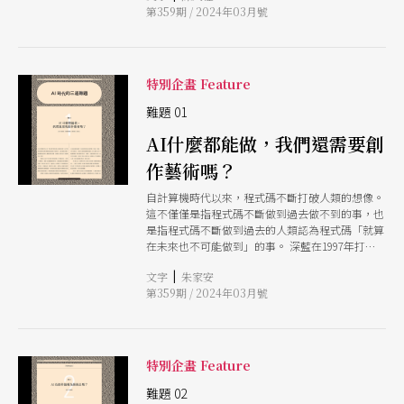
第359期 / 2024年03月號
底是哪個環節出了錯，以至於「他」的想像跟你天
候，都能激起清晰的回音。然而，真正的寂靜並不
差地遠。 「真是修身養性。」你不禁這麼想。
屬於任何生靈，只有這個隧道，它如大海和天空一
「劇場」現在大多是個人產品了：身為「創意師」
般，沉浸在永恆的靜寂之中。在這片星球上，星港
的你負責動嘴（或鍵盤）陳述創作概念，接著 AI
已經被荒廢，不再有火箭的咆哮聲，取而代之的是
會寫好劇本、設計舞台燈光服裝、甚至排好基本的
由毒素帶來的死寂。此時，我的頭髮開始變形，逐
特別企畫 Feature
動作跟走位，再來是無止盡的溝通，修正，溝通，
漸成為尖銳、彎曲的利刃。在這變化之際，我用銳
最後一切在 3D 投影的迷你舞台上呈現喔，演員還
難題 01
利而堅定的目光凝視前方，不禁在內心深處自問：
是演員，只是他們通常不再出賣勞力而是販售 AI
在這一切之後，我是否還是人類？
AI什麼都能做，我們還需要創
化身的肖像權、聲音權、身形權、演技權、署名
權⋯⋯ 你莫名想起當年那個買飲料總是自動幫你
作藝術嗎？
半糖去冰，不知該說是白目還貼心的導助聽說人家
後來不做劇場了，現在成了當紅的 AI 溝通術講師
自計算機時代以來，程式碼不斷打破人類的想像。
AI 溝通術？什麼鬼？ 偶爾你會懷念大家在排練場
這不僅僅是指程式碼不斷做到過去做不到的事，也
吵吵鬧鬧，或是在咖啡館開會，氣到編舞家拂袖而
是指程式碼不斷做到過去的人類認為程式碼「就算
去的時光。創作中沒有一點爭執和情緒，能做出好
在未來也不可能做到」的事。 深藍在1997年打敗
作品嗎？ 有一次，你在兒子的幼稚園呈現會上遇
世界西洋棋王卡斯帕洛夫，當時人們認為，就算AI
見從前的夥伴曾經是優秀的舞監，現在是知名的站
|
文字
朱家安
能稱霸西洋棋，也無法應付更複雜的圍棋。然而在
立喜劇創意師你本想聽他講個笑話，他卻眼眶泛
第359期 / 2024年03月號
2016年，AlphaGo又擊敗了世界圍棋冠軍李世乭。
紅，指著台上扮成獅子老虎鬼吼狂奔的小朋友哽噎
即便如此，還是有人認為，就算AI能應付純粹邏輯
著說：「這才是真正的劇場啊。」 時代不同了。
規則的棋類競賽，恐怕還是無法發展出需要類比和
大家本來以為表演藝術會死，沒想到反而蓬勃了起
模糊判定的認知能力，例如辨認圖片裡的東西是貓
來。現在每個角落都可以看到有人用手機小小的
還是狗。 近幾年人類對AI的眼界有劇烈變化，我們
特別企畫 Feature
3D 投影機看「劇場」，你甚至偶爾會在捷運上看
已經相信AI能認貓和畫貓，而且都做得比我更準
到高中生聚精會神地觀賞你的作品 或者說，幾乎
確、快速、便宜。到了這時代，還有什麼事情讓我
難題 02
是你的作品。 無所不在的彈幕和產品業配，被 AI