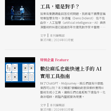
展出的辯證，便總圍繞在是人類的肉身身體作為主
體，還是肉身身體將被科技消除主體，而此主體悖
工具，還是對手？
論可能的解方，往往指向人機共構的「賽博格」
如果有隻鸚鵡能回答任何問題，我將毫不猶豫宣稱
（cyborg）。 在這條軸線上，2012年編舞家黃翊
牠是智慧生物。 狄德羅（Denis Diderot） 信不信
聚焦人機共舞的《黃翊與庫卡》是經典案例，2019
由你，人工智慧（artificial intelligence，AI）與表
年編舞家鄭宗龍的《毛月亮》，則在企圖挖掘科技
演藝術的糾葛已超過百年在捷克劇作家卡雷爾．恰
宰制裡具原始性的肉身騷動中，顯露出肉身身體本
佩克（Karel Čapek）1920 年的作品《羅梭的全能
位者對於科技物充滿不安的恐懼。若要論目前對人
|
文字
本刊編輯部
機器人》（Rossum's Universal Robots）中，
╱機界線辯證地最為完整的編舞家，謝杰樺從
第359期 / 2024年03月號
「機器人」（robot）一詞首度被用來描述這種外
《Second Body》到《肉身賽博格》的創作歷
型似人，擁有與人類相同思考與行動能力的機械；
程，應可作為其代表。 科技與身體的關係可以是
而劇作中機器人原本設計來服務人類，卻「覺醒」
非零和賽局嗎？ 謝杰樺於2014年創作的《Second
而導致人類毀滅的設定，也成了後世科幻作品對人
Body》，以4組Kinect感應器架構八米見方舞台，
工智慧的經典想像：從《2001 太空漫遊》的 HAL
並將點雲影像以360度光雕投影覆蓋於舞者身體
特別企畫 Feature
9000 到《魔鬼終結者》的天網，機器一旦開始思
上，企圖以影像資訊入侵人類肉身並產生纏鬥，但
考，毀滅人類似乎總是它們的首要任務。 如果我
數位麻瓜也能快速上手的 AI
此時賽博格肉身的形象尚未建構完全。直到2023年
們把人類到底多不該存在先放一邊，這類故事原型
首演的《肉身賽博格》，謝杰樺加入線上觀眾的串
實用工具指南
正好讓我們一窺大眾對 AI 的終極想像：它們能理
流（live-streaming）與AI生成（generative）影
解回應世界的變動並解決沒有標準答案的問題，最
像，並透過視訊鏡頭、現場掃描、舞者手持攝影機
除了ChatGPT、Midjourney，麻瓜們還有什麼酷
終甚至可能演化出自由意志而做出（就人類看來）
的影像，由演算法將觀眾們與舞者的面孔即時生成
東西可以玩？本文精選7個輔助創意探索的實用AI
叛逆的決定。這種能像人一般認知、思考、學習的
為「臉的集合」，再變化為舞者的影像複本與數位
藝術生成小工具，讓麻瓜們也能輕鬆下達指令，化
AI，稱作通用人工智慧（artificial general
替身（avatar），舞者再將此替身影像與部分的身
身詠唱師，將腦內靈感變為現實。
intelligence，AGI）或強人工智慧（strong AI）。
體部位進行拼接。 也就是說，從《Second
黑盒子中的秘密：人工智慧是如何產生「智慧」？
Body》到《肉身賽博格》的過程，是從封閉影像
|
文字
本刊編輯部
AGI 一直是 AI 研究領域的終極聖杯，現階段 AGI
機器的模控系統（cybernetic），朝向更開放且不
第359期 / 2024年03月號