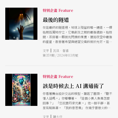
特別企畫 Feature
最後的隧道
在這最終的隧道裡，地球上殘留的唯一通道，一棵
枯樹孤獨地佇立，它是創生之樹的最後遺跡。枯枝
間，吊掛著一顆微光閃爍的果實，猶如夜空中最後
的星星，散發著希望與絕望交織的微妙光芒。這裡
沒有廣闊的大海，也沒有深埋心底的羞赧記憶，只
|
文字
瓦旦．督喜
有對自由的無限渴望。我站在這隧道的入口，目光
第359期 / 2024年03月號
凝聚在這棵樹上，心中充滿了渴望去相信，那閃耀
的果實，就是我們失去的太陽，這片絕望之地，將
成為人類新生的臍帶。 隧道的盡頭，在我的視線
中伸展開來，它的筆直軌跡宛如未來之路，充滿了
未知與不確定性。沿著這條路徑前行，景觀永遠一
特別企畫 Feature
成不變，右側是被輻射磨礪過的整齊小石，左側則
是隧道牆面上模糊可辨的裂紋。隧道內的光線變化
該是時候去上 AI 溝通術了
多端，從黃昏轉為黎明，再從曙光滑入夜色，如此
你看著舞台設計交出的模型，皺起了眉頭，「聽不
循環不息。隧道輕微地彎曲著，彷彿被遺忘的歲月
懂人話嗎。」你嘟囔著。 「這個小美人魚是怎麼
所覆蓋，然而歷史總會在某一刻重現。在遙遠的未
回事？」 「您說要丹麥元素。」他一臉平靜，甚
來，我或許會再次踏上這條路，屆時，那棵孤獨的
至有點無辜。 「我的意思是」 在幾乎要發火的那
樹仍將矗立於此。 當我在這隧道中踏出一步，回
一剎那，你想起你面對的只是人工智慧，生氣於事
聲在狹窄的空間裡迴盪，彷彿在記錄著我的每一個
|
文字
陳大任
無補，只好冷靜下來檢視過往的對話，試圖找出到
動作。這個世界變得如此狹小，每一次我移動的時