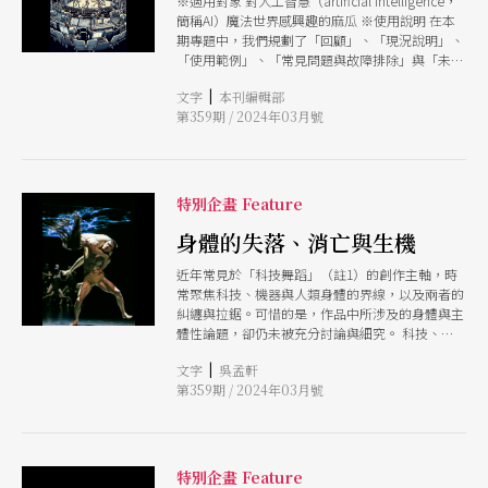
※適用對象 對人工智慧（artificial intelligence，
簡稱AI）魔法世界感興趣的麻瓜 ※使用說明 在本
期專題中，我們規劃了「回顧」、「現況說明」、
「使用範例」、「常見問題與故障排除」與「未來
想像」等單元，嘗試回顧過去表演藝術領域如何想
|
文字
本刊編輯部
像人工智慧，以及深入介紹當前人工智慧在表演藝
第359期 / 2024年03月號
術領域的應用與發展現況，並透過藝術家們的具體
使用範例與心法，嘗試了解AI如何改變當前藝術家
的創作思考、實踐與觀眾的體驗經驗；並嘗試透過
哲學、法律等觀點，嘗試觸及AI對藝術領域的革命
性影響，釐清相應的難題與解決之道。此外，我們
特別企畫 Feature
也邀請了藝術家們想像表演藝術產製如何因AI的加
入，而相互角力與互利共生的未來。請您依照自身
身體的失落、消亡與生機
需求，選擇相應的單元查找相關資訊。 ※使用警
近年常見於「科技舞蹈」（註1）的創作主軸，時
語 這不是一份完整的使用說明書，當中充滿各種
常聚焦科技、機器與人類身體的界線，以及兩者的
有待釐清的盲盒，正如本期受訪者╱策展人蔡宏賢
糾纏與拉鋸。可惜的是，作品中所涉及的身體與主
所形容，我們正處於跟AI關係最混沌不明，也最美
體性論題，卻仍未被充分討論與細究。 科技、技
麗、最有可能性的時代。在無限地打開中，您可能
術、機器與身體、主體、存有之間，往往被理解成
感覺暈頭轉向、焦慮或雀躍，請不用驚慌，因為這
|
文字
吳孟軒
為對立與互相競逐的，尤其如今的AI愈來愈具有高
正是我們重新框限地圖、定位自身的正常現象。
第359期 / 2024年03月號
度學習和自我進化能力，不僅挑戰何謂「人」的創
造力，甚至更威脅到「人」的存在基礎，於是AI在
召喚的是一個反覆出現的命題：究竟人類身體會掌
控科技，抑或是科技會控制身體。當「身體」與
「科技」成為二元對立的主體問題，從此二元性開
特別企畫 Feature