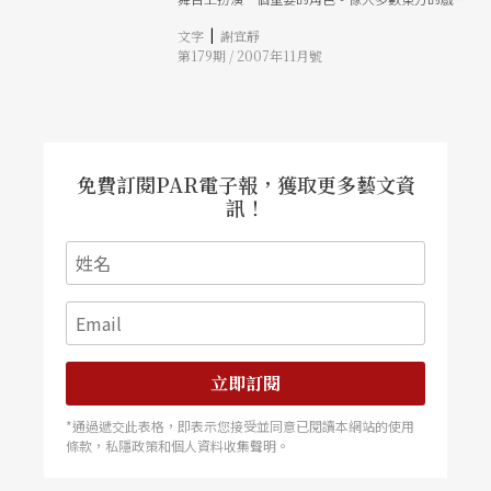
演出，音樂家自始至終一直出現在舞台上，對陽光
|
文字
謝宜靜
劇團而言，音樂是戲劇動作的一部分。」
第179期 / 2007年11月號
免費訂閱PAR電子報，獲取更多藝文資
訊！
立即訂閱
*通過遞交此表格，即表示您接受並同意已閱讀本網站的使用
條款，私隱政策和個人資料收集聲明。