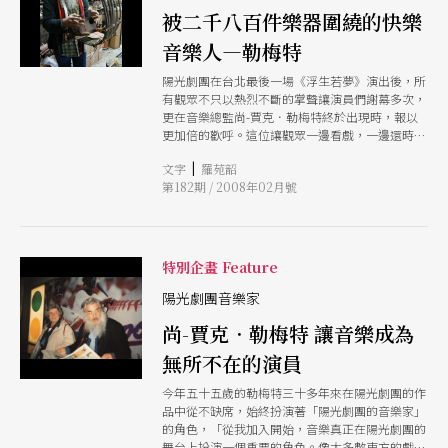
被二千八百件樂器圍繞的快樂
音樂人—勒梅特
陽光劇團在台北最後一場《浮生若夢》演出後，所
有觀眾不只以熱烈不斷的掌聲讓演員們謝幕多次，
更在音樂總監尚-賈克．勒梅特終於出現時，報以
更加倍的歡呼。這位讓觀眾一邊看戲，一邊還時時
抬頭往側面高台上探看他演奏的「白鬍子聖誕老公
|
文字
羅苑韶
公」，現場演奏配樂的功力神乎其技，與劇情亦步
第182期 / 2008年02月號
亦趨的音聲，讓人潸然淚下。本刊獨家取得在巴黎
專訪勒梅特的機會，一探他在陽光劇團的音樂工作
室，看他在二千八百件樂器的圍繞下，如何玩出動
人的樂音。
特別企畫 Feature
陽光劇團音樂家
尚-賈克．勒梅特 讓音樂成為
無所不在的演員
今年五十五歲的勒梅特三十多年來在陽光劇團的作
品中從不缺席，始終扮演著「陽光劇團的音樂家」
的角色，「從我加入開始，音樂真正在陽光劇團的
舞台上扮演一個重要的角色。像大多數東方的戲劇