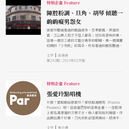
入流連，聽戲談戲，她看見的不是風化倫理，而是
特別企畫 Feature
兩性情愛，不是家國變故，而是癡男怨女。打開收
陳腔粉調、旦角、胡琴 傾聽一
音機，姚莉、周璇、白光、龔秋霞、李香蘭等中國
流行歌手的靡靡之音，成了張愛玲筆下小說人物的
齣齣癡男怨女
命運隱喻。至於西洋古典音樂，她獨愛巴赫，因為
「巴赫的曲子沒有宮樣的纖巧，沒有廟堂也沒有英
張愛玲聽過看過的戲曲很多，忠孝節義、英雄俠
雄氣，那裡面的世界是笨重的，卻又得心應手。」
義、江山美人和才子佳人都有；但別有意味的是，
時代的聲音，直接或間接地影響她日後的創作。
這是一個廿三歲的文藝女青年的眼睛，是一個情竇
張愛玲自言不喜歡音樂，但她卻擅用各種聲音語言
初開的「小市民」的耳朵，所有看過的戲和聽過的
與聽覺描寫，使小說中充滿各式各樣的人聲、市聲
腔都被這雙眼睛和耳朵過濾了。真正讓這雙眼睛、
與樂聲。縱使是直接的白描畫面，背後必然有她悉
|
文字
孫瑞青
耳朵留下深刻印痕和雲煙的，不是風化倫理，而是
心埋藏的暗喻，以感官意象乘載情感，較之書寫人
第242期 / 2013年02月號
兩性情愛，不是家國變故，而是癡男怨女。
物自身更具有畫面性與戲劇張力。例如經常被搬上
舞台，也曾翻拍成電影、電視劇的《傾城之戀》，
這個描寫亂世兒女的情感故事，聲音元素豐富，如
故事一開始，白流蘇聽到二胡的聲音，之後與范柳
特別企畫 Feature
原兩人在舞廳的相遇，甚至包括戰爭的炮火，都充
滿鮮活的環場音響。在〈論音樂〉一篇中，張愛玲
張愛玲點唱機
亦直言，恐懼小提琴也怕聽交響樂，她覺得小提琴
像水一樣流著，把人生緊緊把握
什麼？要點歌給張愛玲？那就點浦朗克（Francis
Poulenc）吧！這逍遙巴黎的音樂金童，一定配得
上那名滿港滬的文學才女。兩人都有銳利機鋒，作
品開出萬千妙筆，刀光劍影卻落英繽紛，殺得令人
叫好不絕。 只是再想想，張愛玲雖有浦朗克的敏
|
文字
焦元溥
捷聰慧，卻無他的舒服快意。散文尚可，她的小說