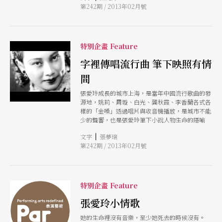
第242期 / 2013年02月號
故事，人物一個比一個扭曲，情節一折較一折驚
悚。不讀還好，一讀就冷到骨子裡，冰針扎在心頭
上。 既然陰寒入魂，好吧，那就來聽西貝流士。
雖然也有熱血沸騰的激昂情緒，在他獨樹一格的管
絃樂裡，卻滿是極光魔魅與北國清冽。若是選對
特別企畫 Feature
曲，應該很適合吧！ 可且慢 交響樂，因為編起來
太複雜，作曲者必須經過艱苦的訓練，以後往往就
字裡傳唱流行曲 筆下映照有情
沉溺於訓練之中為什麼隔一陣子就要來這麼一套？
間
樂隊突然緊張起來，埋頭咬牙，進人決戰最後階
段，一鼓作氣，再鼓三鼓，立志要把全場聽眾掃數
張愛玲成長的城市上海，是當年中國流行歌曲的發
肅清剷除消滅，而觀眾只是默默抵抗著根據以往的
源地，姚莉、周璇、白光、龔秋霞、李香蘭各式各
經驗，他們知道這音樂是會完的。 說出這苛薄話
樣的「金嗓」透過唱片與收音機播放，是城市不能
的，不是別人，正是張愛玲。她顯然受夠了。既然
少的聲響，也是張愛玲筆下小說人物生命的隱喻
不聽交響樂，那配上故事，看個歌劇何如？浮花浪
蕊，色戒流言，浦契尼筆下雖沒有傾城之戀，怨女
|
文字
張夢瑞
心可處處皆是啊！ 但話雖如此，我們也該想到，
第242期 / 2013年02月號
這描寫功力鞭辟入裡的女作家，又怎可能會看得起
歌劇： 歌劇的故事大都很幼稚，譬如像妒忌這樣
的原始的感情，在歌劇裡也就是最簡單的妒忌，一
方面卻用最複雜最文明的音樂把它放大一千倍來奢
特別企畫 Feature
侈地表現著，因為不調和，更顯得吃力。 交響樂
不喜，歌劇也討厭，聽鋼琴總可以吧。張愛玲不是
張愛玲小情歌
學過鋼琴嗎？她應當喜歡蕭邦吧。一是舊日王孫，
李鴻章名門續脈；一是天生矜貴，波蘭客縱橫巴
她的生命裡沒有音樂，至少她死去的時候沒有。
黎。他們生得一對玲瓏睥睨冷霜眼，想像本領蓋地