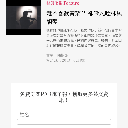
特別企畫 Feature
的拉鋸，「四下埋伏起來，此起彼應」，高潮自是
傾城的那場轟炸，鬼子飛機來了，四散流彈，頹圮
她不喜歡音樂？ 卻吟凡啞林與
房子落石嘩啦啦，孩子尖叫，疾風驟雨繁弦急管。
我們樂於在小說裡中這樣音樂的埋伏。 那篇極富
胡琴
音樂性的小說被許鞍華拍成同名電影，電影也有主
題曲，叫〈人生如夢〉，但那首歌毫無個性，所以
根據她的論述來推敲，張愛玲似乎並不認同音樂的
不記得也沒關係。她似乎也不愛她身處那時代的流
意義在於聲音流動所塑造出來的形式美感，而是隨
行歌，說「大家有『小妹妹狂』，女歌星把喉嚨逼
著音樂而來的感覺、歌詞內容與生活聯想，甚至因
得尖而扁」，但她擋不住流行歌壇愛她。小蟲的
為伴隨著聽音樂會、學鋼琴害怕上課的負面經驗張
《玫瑰香》、李焯雄的《紅玫瑰》和《白玫瑰》、
愛玲所喜歡的是以一種與她成長經驗，與她的感知
黃偉文的《小團圓》，才子寫情歌給她，眾聲喧嘩
|
文字
陳樹熙
緊密環環相扣在一起的中國音樂；這是採用另一種
隔世傳情。可那像極了她在〈餘燼錄〉所言：「七
第242期 / 2013年02月號
美學理念所形塑的音樂，既無「有計畫的陰謀」，
八個話匣子同時開唱，各唱各的，打成一片混沌。
更沒有「出力交纏，擠搾」，有的只是隨著人們真
在那不可解的喧囂中偶然也有清澄的，使人心酸眼
性情流露出的衷心感受與心中理想化的自然美景。
亮的一剎那，聽得出音樂的調子，但立刻又被重重
黑暗擁上來，淹沒了那點了解。」那麼多人愛她，
她還是孤零零地死去，那麼貴重的愛一點都不重
要。
免費訂閱PAR電子報，獲取更多藝文資
訊！