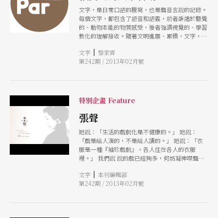
文字，是日常口語的謄寫，也是聲音言說的記錄。
每個文字，都包含了語音和語義，前者訴諸於聽覺
的、動物本能的物質感受，後者強調視覺的、學習
教化的理解接收。隨著文明進展、累積，文字，尤
其是中文字，取得了愈來愈強烈的獨立個性。文字
|
文字
黎家齊
和聲音的連結逐漸疏離，許多人誤以為文字的解
第242期 / 2013年02月號
讀，單純只是視覺辨認。其實，每個字背後永遠存
在或顯性或隱性的「音值」，字與字組合排列成篇
章，則構成了一個聲響交織的「音場」，讓人用眼
睛閱讀之外，必然同時不自覺地貼上耳朵閱讀，同
時聆聽。 被掩蓋、遺忘了的聲音，構成了文字溝
特別企畫 Feature
通上的伏流。一篇好的文學作品，不全然由文字的
內容意義決定，文字連串組構成的聲音變化節奏快
張聲
慢，更發揮了關鍵作用，那是我們閱讀時都沒有察
她說：「生活的戲劇化是不健康的。」 她說：
覺的幽微層次。有些作家的文字粗略，卻能吸引讀
「戲是給人演的，不是給人讀的。」 她說：「衣
者注意，因為內於文字，唱著起伏變化的歌。相反
服是一種『袖珍戲劇』，各人住在各人的衣服
地，有些文字華美雕琢，卻不容易打動我們，因為
裡。」 我們說 說的戲已經夠多，何妨凝神噤聲傾
內在聲音，違背了音樂性原則。一個好的作家，其
聽張愛玲。
實就是一個好的作曲家，文字豐富的音樂層次，從
|
文字
本刊編輯部
單字的聲母、韻母，句子長短的切換調度，到通篇
第242期 / 2013年02月號
的節奏和結構鋪陳，都如同一首樂曲，牽動著讀者
的情緒。 聰穎慧黠如張愛玲，自然懂得文字是有
聲音有氣味的。生長在新舊交替、中西文化混雜、
南腔北調雜織的十里洋場，張愛玲在各大戲院裡出