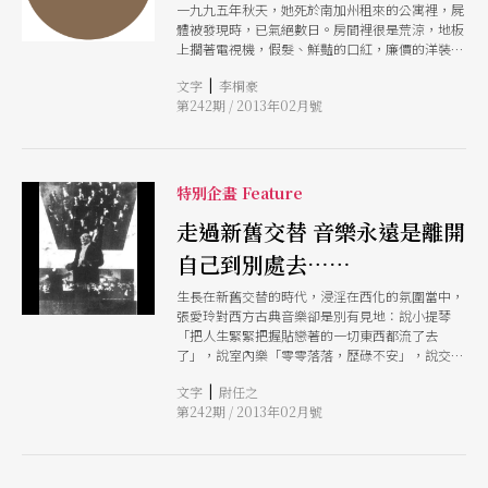
一九九五年秋天，她死於南加州租來的公寓裡，屍
鋪天。早慧又離鄉，筆下總是個人中心而愛寫自
體被發現時，已氣絕數日。房間裡很是荒涼，地板
己。誰說蕭邦《夜曲》裡，找不到《相見歡》與
上擱著電視機，假髮、鮮豔的口紅，廉價的洋裝隨
《多少恨》？ 但，蕭邦畢竟有他的抒情與浪漫。
意擱著。無藏書，當然，也沒有收音機和唱片。
可除了《半生緣》的曼楨和世鈞，張愛玲什麼時候
|
文字
李桐豪
「我不大喜歡音樂。不知道為什麼，顏色與氣味常
寫過溫柔纏綿？就連這一對，最後也只能「回不去
第242期 / 2013年02月號
常使我快樂，而一切的音樂都是悲哀的。」她在
了」。甚至，張大小姐也不愛鋼琴： 彈著琴，又
〈談音樂〉那篇散文裡寫道。她討厭交響樂、討厭
像在幾十層樓的大廈裡，急急走上僕人苦力推銷員
歌劇，小時候鋼琴課都在看小說，非但討厭，還要
所用的後樓梯，灰色水泥
寫文章來說音樂壞話：交響樂於她是陰謀，「攻勢
是慢慢來的，需要不少的時間把大喇叭小喇叭鋼琴
特別企畫 Feature
凡啞林（小提琴）一一安排布置，四下裡埋伏起
來，此起彼應，這樣有計畫的陰謀我害怕。」至於
走過新舊交替 音樂永遠是離開
歌劇，她認為是幼稚的，「譬如像妒忌這樣的原始
自己到別處去……
的感情，在歌劇裡也就是最簡單的妒忌，一方面卻
用最複雜最文明的音樂把它放大一千倍來奢侈地表
生長在新舊交替的時代，浸淫在西化的氛圍當中，
現著，因為不調和，更顯得吃力。」 夏夜公園露
張愛玲對西方古典音樂卻是別有見地：說小提琴
天音樂會，就算不買票遠遠坐著聽，她也不肯。不
「把人生緊緊把握貼戀著的一切東西都流了去
討厭喧嘩吵鬧的中國鑼鼓及胡琴是唯二的例外。她
了」，說室內樂「零零落落，歷碌不安」，說交響
恐懼著小提琴如流水一樣，將人生一切眷戀著的都
樂「演說腔太重」，說歌劇外表過於貴重而內容又
流走了，可胡琴不然，咿咿呀呀雖然蒼涼，可遠兜
|
文字
尉任之
顯得幼稚她自言不喜歡音樂，但弔詭的是，她的文
遠轉，依然回到人間，所以她在《傾城之戀》一開
第242期 / 2013年02月號
字卻充滿音樂氛圍與聽覺描寫。
場有胡琴聲。婚姻裡的敗犬遠兜遠轉，最終還是以
勝利者姿態回到婚姻裡。 當然敗犬女王在愛裡也
講權謀，一如她所害怕的交響樂陰謀那樣，男人女
人愛裡的調情與低語敲在鋼琴黑鍵白鍵，形成提琴