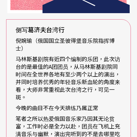
与政治刻意的拉拢关系乃属画蛇添足。尤以马林斯
基剧院，是各国元首访俄，俄国总统必安排之重要
行程点；为此剧院往往必须更换剧目与排练计划，
侧写葛济夫台湾行
全剧院为此加倍付出全无怨言，并保证呈现最亮丽
倪婉瑜（俄国国立圣彼得堡音乐院指挥博
的演出；而泰米卡诺夫与葛济夫两位大师，皆透支
士）
马林斯基剧院有近四个编制的乐团，此次访
个人生命为维持俄国文化的光荣与传承，甚且包括
台的是最佳的A团团员，从马林斯基剧院同
维系团员以及剧院数千名艺术家的工作权、以及生
时间在全世界各地有至少两个以上的演出，
计而卯足全力，他们从不坐等政府补助，在俄国人
并同时培养优秀的年轻音乐新血轮的角度来
看，大师非常重视此次台湾之行，可见一
的心目中，这两位大师只有超乎于政治，哪里还需
斑。
要政治的哄抬？
今晚的曲目不在今天排练乃属正常
笔者之所以热爱俄国音乐家乃因其无论贫
葛济夫曾在数年前一次访问中提及：「我不需俄国
富，工作时必是全力以赴，团员在飞机上充
政府任何一卢布！」但是葛济夫在艺术成就上的、
满音乐与幽默，演出完听到的不是去哪里吃