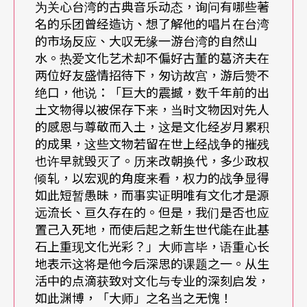
为关心台湾的古典音乐动态，询问有哪些著
钢琴家布兰德尔……等等；也邀请到如当代作曲家
名的乐团曾经造访、想了解他的唱片在台湾
的市场反应、大叹无缘一游台湾的自然山
谭盾的《水之马太受难曲》在俄罗斯首演、慕提与
水。热爱文化艺术却不偏好古董的葛济夫在
史卡拉歌剧院、葛提与英国皇家爱乐交响乐团、艾
两位好友盛情招待下，匆访故宫，游后赞不
森巴赫与北德广播交响乐团参与其白夜音乐节之
绝口，他说：「巨大的震撼，数千年前的出
土文物得以被保存下来，当时文物因对先人
外，并曾邀请英国国家歌剧院、阿巴多与柏林爱乐
的感恩与尊敬而入土，这是文化经岁月累积
来剧院演出。
的成果，这些文物若留在世上经战争的摧残
也许早就毁灭了。历来改朝换代，多少政权
倾轧，以宏观的角度来看，权力的战争显得
葛济夫倾全力聘请国外著名华格纳、罗西尼等歌剧
如此短暂愚昧，而事实证明唯有文化才是源
权威来指导（coach）剧院歌手，并在剧院内成立
远流长、亘久存在的。但是，我们是否也应
培训少数顶级年轻歌手的机构（academy），并拓
置己入死地，而使后起之新生世代能在此基
石上重现文化光彩？」大师言毕，语重心长
展歌剧剧目，从菩赛尔（Purcell）的
Dido and Aen
地表示这将是他今后深思的课题之一。从生
eas
、华格纳的《指环》到古拜笃丽娜（Gubaiduli
活中的点滴获致对文化与专业的深刻启发，
如此渊博，「大师」之名当之无愧！
na）与谭盾等当代作曲家的受难曲……，二○○一