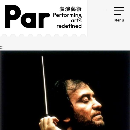
跳到主要内容区块
网站导览
:::
:::