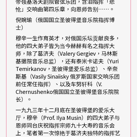
带领基洛夫剧院管弦乐团，含泪指挥「悲
原则、无明快决策，断无法进行，更无法服众。
怆」交响曲第四乐章，向恩师告别……。
倪婉瑜（俄国国立圣彼得堡音乐院指挥博
「速度」与「张力」在葛济夫的音乐中呈现高度独
士）
特的艺术性，在音乐诠释上大师极注重「速度的性
穆辛一生作育英才，对俄国乐坛贡献良多，
格特征」与速度在时代风格中所显现的不同语言特
他的四大弟子皆为当今赫赫有名之指挥大
师，除了葛济夫（Valery Gergiev，马林斯
质，他具有能够做到自由进出瞬息变化的精采诠
基据院音乐总监），还有泰米卡诺夫（Yuri
释，毫无痕迹地营造无法察觉或绝不外露的张力与
Temirkanov，圣彼得堡爱乐总监）、辛奈
斯基（Vasily Sinaiisky 俄罗斯国家交响乐团
其无限延展的巨大张力之对比，这是葛济夫音乐舞
前任常任指挥）、以及车努轩科（V.
台上最大魅力所在。大师生活中的速度与张力更只
Chernushenko俄国国立圣彼得堡音乐院院
长）。
能用比超人还要超人来形容，我们在剧院工作的人
一九九三年十二月底在圣彼得堡的爱乐大
深深体会那种辛苦与超限，实不忍卒睹！因而笔者
厅，穆辛（Prof. Ilya Musin）的四大弟子与
希望能传达让爱乐者了解的，是葛济夫在剧院中的
恩师同台庆祝指挥宗师九十大寿的音乐会
巨人形象与巨人重担，他所肩挑的不仅只是对全剧
上，笔者第一次惊艳于葛济夫独特的指挥艺