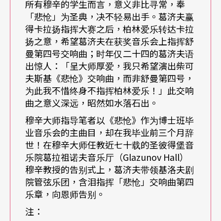
所有穆辛的学生而言，意义非比寻常，奉
样的音乐总监基洛夫剧院上上下下对他岂只是尊
「悲怆」为圣典，决不轻易出手。葛济夫赢
敬、佩服？他们对葛济夫是「完全的效忠」，再累
得卡拉扬指挥大赛之后，柏林爱乐转达卡拉
也愿意在他领导下同为剧院的未来与荣誉并肩奋战
扬之意，希望葛济夫在获奖音乐会上指挥舒
曼第四号交响曲；时年仅二十四的葛济夫语
（注3）。全体艺术家（注4）全力付出系于一基本
出惊人：「呈大师厚爱，我只希望演出柴可
信念──马林斯基剧院中付出最多、为剧院无怨无
夫斯基《悲怆》交响曲，而非舒曼第四号，
为此我不惜终身不指挥柏林爱乐！」此交响
悔透支生命的是Maestro本人，音乐总监葛济夫。
曲之意义深远，昭然如水落石出。
穆辛大师指导笔者以《悲怆》作为博士班毕
业音乐会的主曲目，却在我毕业前三个月辞
世！在穆辛大师任教近七十载的圣彼得堡音
文字｜倪婉瑜 俄国国立圣彼得堡音乐院指挥博士
乐院葛拉祖诺夫音乐厅（Glazunov Hall）
穆辛教授的告别式上，葛济夫带领基洛夫剧
院管弦乐团，含泪指挥「悲怆」交响曲第四
乐章，向恩师告别。
注：