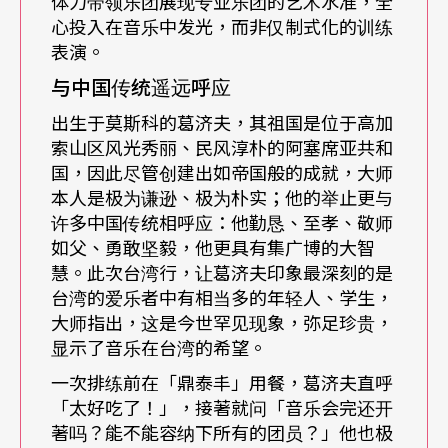
体力带领乐团展现专业乐团的艺术水准，全
位于帝俄时期首都圣彼得堡的马林斯基剧院除了首
心投入在音乐中发光，而非仅制式化的训练
演无数俄罗斯作曲家名作，包括交响乐、歌剧、舞
表演。
剧之外，白辽士、华格纳和马勒都曾亲临剧院，威
与中国传统遥远呼应
尔第甚至为此剧院谱写歌剧《命运之力》。在苏联
出生于莫斯科的葛济夫，其祖国是位于高加
索山区风光秀丽、民风淳朴的阿塞席亚共和
时期歌剧院改名基洛夫剧院直至一九九二年还名
国，因此尽管创建出如帝国般的成就，大师
「马林斯基剧院」（但国外演出仍保留基洛夫一
本人是极为谦逊、极为朴实；他的举止更与
名）。泰米卡诺夫在任期中为剧院创造了成功的剧
许多中国传统相呼应：他勤恳、至孝、敬师
如父、勇敢坚毅，他更具有集广博的大智
目如：《黑桃皇后》
Queen of Spade
、《奥涅金》
慧。此次台湾行，让葛济夫印象最深刻的是
Evgeny Onegin
、《战争与和平》
War and Peace
等
台湾的爱乐者中有相当多的年轻人、学生，
大师指出，这是今世罕见现象，弥足珍贵，
等，为剧院立下高专业的基石；葛济夫接棒后，他
显示了音乐在台湾的希望。
除了承续剧院的伟大传统外，以独到的眼光经营剧
一次排练前在「鼎泰丰」用餐，葛济夫直呼
院，侧重国际交流，邀请了包括指挥家朱里尼、萧
「太好吃了！」，接著就问「音乐会完还开
著吗？能不能容纳下所有的团员？」他也极
提来指挥圣彼得爱乐、声乐家多明哥、加卡米尼、