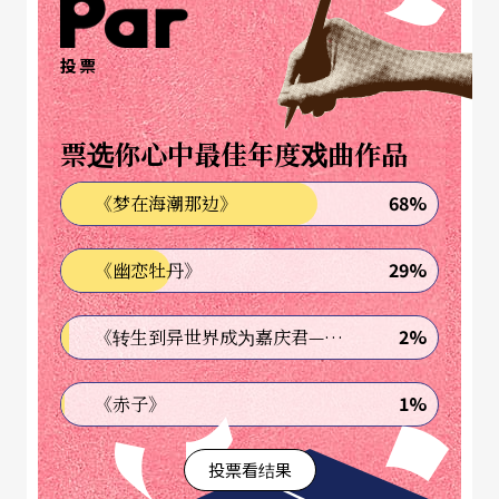
事，因其丝毫不含糊，大手笔延聘高专业水准之国
际制作群，加上全剧院精华，是血汗与心力交织的
投票
成果展现；其演出门票公定价最高额为美金一百至
一百五十美金，以俄国的收入水准，却仍能卖到一
票选你心中最佳年度戏曲作品
票难求。
68%
《梦在海潮那边》
政治色彩？他们从不坐等政府补助
29%
《幽恋牡丹》
此次大师访台，传媒津津乐道的，却是影射葛济夫
2%
《转生到异世界成为嘉庆君—发现我的祖先是诈骗集团!?》
的政治色彩，为音乐家平添许多奇异花絮，建宣传
奇功；但在俄国音乐界，这种为葛济夫宣传的方式
1%
《赤子》
却从未出现，因为葛济夫的马林斯基剧院与泰米卡
投票看结果
诺夫所带领的圣彼得堡爱乐乃是全俄国人的骄傲，