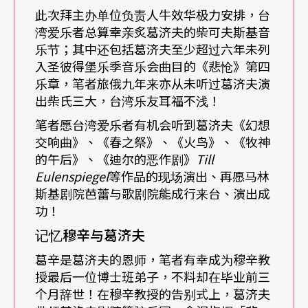
此次拜主办单位负责人牛效华极力安排，台
年英皇太后百岁诞辰，英国皇家科芬园剧院以基洛
湾爱乐者总算幸亲炙葛济夫的柴可夫斯基音
夫剧院的威尔第系列歌剧以及芭蕾巡演为其祝寿。
乐节；其中还包括葛济夫至少超过六年未列
入圣彼得堡乐季音乐会曲目的《悲怆》第四
十多年耐力与坚持，葛济夫做到「马林斯基」不再
乐章，笔者旅俄九年来亦从未听过葛济夫演
只是芭蕾的代名词，更在唱片史上为俄国歌剧（注
出柴氏三大，台湾乐友耳福不浅！
1）立碑，真正成为当今世界上最著名的歌剧院之
笔者愿台湾爱乐者有机会听到葛济夫《幻想
交响曲》、《春之祭》、《火鸟》、《牧神
一。
的午后》、《迪尔的恶作剧》
Till
Eulenspiegel
等作品的现场演出、再愿马林
速度的性格特征
斯基剧院芭蕾与歌剧院能成行来台、演出成
功！
以「铁腕」二字形容葛济夫的统驭风格差可拟之但
记忆穆辛与葛济夫
不尽然，全世界的艺术家都不可能用「法规」加以
葛辛是葛济夫的恩师，笔者有幸成为穆辛教
约束，但数千人的剧院，近中远程同时进行的多
授最后一位博士班弟子，不料却在毕业前三
个月辞世！在穆辛教授的告别式上，葛济夫
「范畴」、交错国内外不同频率的计划，若无基本