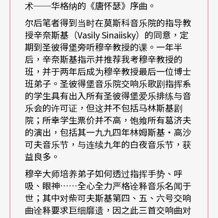
术──华格纳的《唐怀瑟》序曲。
院的承诺、文化的传承与交流，还关系著俄国的命
尔后笔者得到当时在莫斯科音乐院的指导教
运。诚如俄国总统普亭（Vladimir Putin）亲言，我
授辛奈斯基（Vasily Sinaiisky）的同意，定
将随著任期的结束消失群众间，但葛济夫的名字却
期到圣彼得堡旁听穆辛教授的课。一年半
后，辛奈斯基指示并推荐我考穆辛教授的
将永存人心。
班，并于两年后成为穆辛教授最后一位博士
班弟子。圣彼得堡音乐院交响乐歌剧指挥系
靠在巨人的肩膀
的学生具有出入所有圣彼得堡爱乐排练与音
乐会的许可证，但这并不包括马林斯基剧
葛济夫的巨人形象建立在其丰盈的艺术成就上，也
院；所幸学生票价并不高，饱飨所有葛济夫
的演出，包括其一九九四年林姆斯基‧高沙
在他对剧院的「保证」；他的团员完全专任，无须
可夫音乐节，与连续九年的白夜音乐节，获
兼职找第二份薪水；他尊重国家的制度，但若出现
益良多。
极高天分的优异年轻男声乐家，他也会向政府申请
穆辛大师培养弟子如何透过指挥手势、呼
吸、眼神……全心全力严格诠释音乐名闻于
免其兵役。葛济夫带团赏罚分明，他所考虑的是保
世；其中对柴可夫斯基第四、五、六号交响
证团员的生活无虞，而非汰换新手机（注2）。有这
曲诠释要求巨细靡遗，因之此三首交响曲对