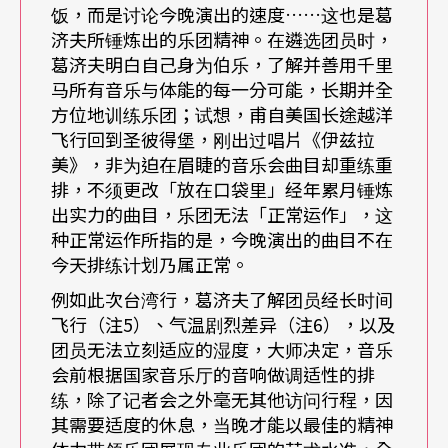
饭，而是讨论今晚演出的速度……这也是葛
文化上的，经济上的、国际文化交流上的……这些
济夫所锤炼出的乐团精神。在遴选团员时，
无形的影响力与成就加上有形的来自国内外大大小
葛济夫明白自己身为伯乐，了解并善用千里
小数不清的奖项、荣誉头衔，在在都已经使葛济夫
马所有音乐与体能的每一分可能，长期并全
方位地训练乐团；试想，甫自美国长途越洋
成为俄国最重要的的代表人物之一。笔者曾经问大
飞行回到圣彼得堡，刚出过唱片《伊兹拉
师的胞姊，拉丽莎‧葛济华（Larissa Gergieva，世
美》，非为迫在眉睫的音乐会曲目却重练重
排，不须更改「放在口袋里」经年累月锤炼
界上著名的声乐伴奏家，俄罗斯声乐权威），葛济
出实力的曲目，乐团无法「正常运作」，这
夫大师的成功关键所在，她说：「除了他艺术上的
种正常运作所指的是，今晚演出的曲目不在
今天排练计划乃属正常。
成就，从年轻时候起，葛济夫就能洞悉自己未来十
例如此次台湾行，葛济夫了解团员经长时间
年的蓝图，并加以实现，这是非常少人能有的特
飞行（注5）、气温剧烈差异（注6），以及
质。」
团员无法立刻适应的湿度，大师决定，音乐
会前根据国家音乐厅的音响做调适性的排
马林斯基剧院：为俄国歌剧立碑
练，除了记者会之外毫无其他访问行程，因
其需要适度的休息，当晚才能以最佳的精神