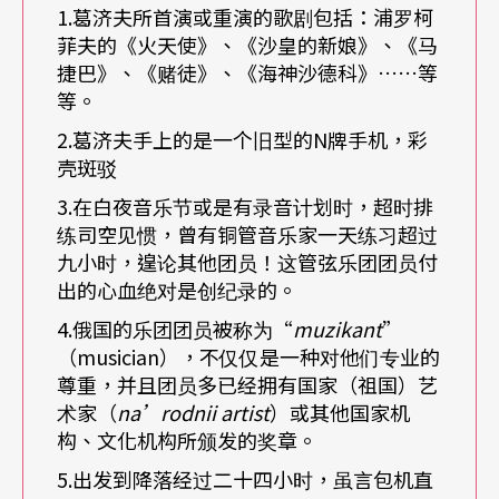
1.葛济夫所首演或重演的歌剧包括：浦罗柯
菲夫的《火天使》、《沙皇的新娘》、《马
捷巴》、《赌徒》、《海神沙德科》……等
等。
2.葛济夫手上的是一个旧型的N牌手机，彩
壳斑驳
3.在白夜音乐节或是有录音计划时，超时排
练司空见惯，曾有铜管音乐家一天练习超过
九小时，遑论其他团员！这管弦乐团团员付
出的心血绝对是创纪录的。
4.俄国的乐团团员被称为“
muzikant
”
（musician），不仅仅是一种对他们专业的
尊重，并且团员多已经拥有国家（祖国）艺
术家（
na
’rodnii artist
）或其他国家机
构、文化机构所颁发的奖章。
5.出发到降落经过二十四小时，虽言包机直