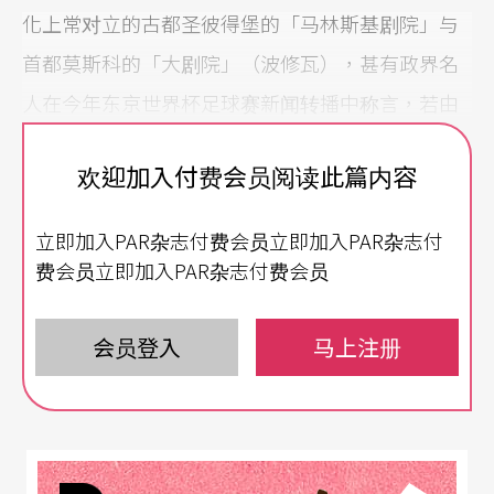
化上常对立的古都圣彼得堡的「马林斯基剧院」与
首都莫斯科的「大剧院」（波修瓦），甚有政界名
人在今年东京世界杯足球赛新闻转播中称言，若由
葛济夫带领俄罗斯国家足球队，即不至于在八强晋
欢迎加入付费会员阅读此篇内容
级赛失利之云云，足见其在俄国地位之举足轻重。
苏联解体，戈巴契夫个人签署允许共和国独立，然
立即加入PAR杂志付费会员立即加入PAR杂志付
所有苏联时期的外债却由俄罗斯单独承担，俄罗斯
费会员立即加入PAR杂志付费会员
政府国库窘境可见一斑；再加上二十世纪末全球经
济低气压徘徊不去，马林斯基剧院在葛济夫领导下
会员登入
马上注册
全然不受影响，保持年度首演芭蕾舞剧以及至少三
部歌剧制作的高度工作量。
葛济夫的「首演之夜」永远是全圣彼得堡的焦点盛