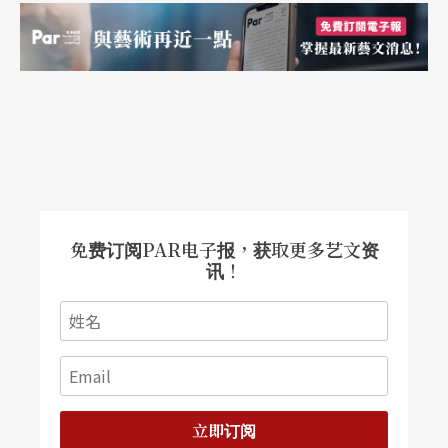
其中包含所有类型的音乐，古典；爵士，当然还有
流行与歌舞剧等等。
在本系刚开创的时候，的确在器材上的支援有很大
的困难度存在，我还记得我是在二○○六年进入学
校开始任教，第一次看到学校的器材的时候，有点
傻眼，心里直想，这样的器材要如何训练出一个可
免费订阅PAR电子报，获取更多艺文资
以进入音乐产业工作的学生？不过学生的韧性与冲
讯！
劲，让我看到了希望，虽然器材与空间无法满足所
有的需求，但他们还是很努力地从有限的器材里去
找到自己的路，这点让我非常的欣慰。
在大家辛苦的申请经费与努力之下，现在系上的器
立即订阅