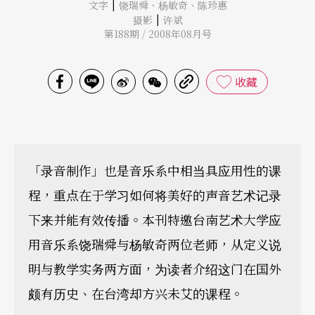
|
文字
饶瑞舜
、
杨敏奇
、
陈珍惠
|
摄影
许斌
第188期 / 2008年08月号
收藏
「录音制作」也是音乐系中相当具应用性的课
程，重点在于学习如何将美好的声音艺术记录
下来并能有效传播。本刊特邀台南艺术大学应
用音乐系饶瑞舜与杨敏奇两位老师，从定义说
明与教学实务两方面，为读者介绍这门在国外
颇有历史、在台湾却方兴未艾的课程。