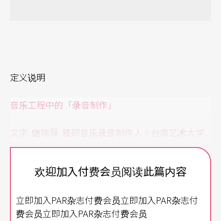
定义说明
音乐工程中的「录音制作」
文字
饶瑞舜
雅砌音乐录音制作人、
台南艺术大学
应用音乐系专任讲师
欢迎加入付费会员阅读此篇内容
在台湾现今的音乐相关科系当中，与音乐工程相关
的系组屈指可数，其中又大多以电脑音乐创作为导
立即加入PAR杂志付费会员立即加入PAR杂志付
向；又或是以通俗音乐为方向，运用MIDI为工具从
费会员立即加入PAR杂志付费会员