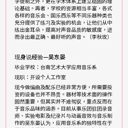
学徒制之外，更在学术体系上建立稳固的理
论基础。再者，学校的资源相当丰富，各式
音响环境，来判断所使用麦克风的适当种类及方
各样的音乐会、国乐西乐等不同乐器种类也
式。此外也包括在戏剧、电影及电视里，依情节需
充分提供了练习及实验的机会，让他们从中
练出金耳朵，提高对声音品质的敏感度，进
要来制造适当的「空间音响气氛」。因而他必须具
而录出最正确、最好听的声音。（李秋玫）
有多轨录音技术及混音的能力，以及各种相关的数
位技术、数位录音及数位剪辑的知识。
现身说经验—
吴东晏
教学内容音乐性与技术性并重
毕业学校：台南艺术大学应用音乐系
现职：开设个人工作室
为达到以上的需求，在教学的课程设计上，必须以
现今做编曲及配乐已经非常方便，所需要投
音乐性及技术性问题之间的相互关系为前提，同时
资的设备也并不昂贵。器材等技术面的操作
固然重要，但其实并不难驾驭，重点反而在
提供音乐及技术上所该有的学习科目。以此为前
于音乐品味的涵养。目前从事乐团驻团录音
提，可将学习的课程区分为下列三大部分：一、音
师、实验电影及纪录片与动画音效与音乐制
作的吴东晏认为，应用音乐系的独特性在于
乐方面：关于音乐理论及实用科目的教育。二、自