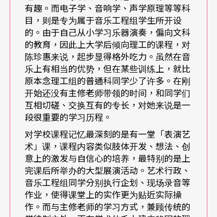
有趣。而电子学、音响学、声学原理等等科
容，甚至跨领域包含音乐元素在内的艺术表演形式
目，则是专为属于音乐工程组学生所开设
及应用（例如戏剧、影视、电玩等），都已经逐渐
的。由于自己从小学习乐器演奏，偏向文科
的教育，因此上大学后倾向理工的课程，对
融合各种不同风格，使得古典音乐不再是音乐制作
陈珍惠来说，起步显得格外吃力。虽然在音
的唯一内容，而「（音乐）艺术制作总监」也就更
乐上有相当的优势，但在某些训练上，就比
原本念理工组的普通科同学少了许多。在刚
能符合Tonmeister这项工作的职业名称。
开始还没有主修老师带领的时间，和同学们
互相切磋、交换互有的专长，对她来说是一
艺术制作总监的主要工作，是针对音乐现场实况转
段很重要的学习历程。
播或音乐录音制作而言，不论在音乐性或技术性方
对学校课程记忆最深刻的是有一堂「表演艺
面提供最佳的工作成果。为了达到在表演诠释的问
术」课，课程内容类似肢体开发、想法、创
意上的激发与自信心的培养，最特别的是上
题方面具有足够的知识，以期能完全实现表演者及
完课后所举办的大型展演活动。艺术行政、
作曲家在录音时的需求，因此他必须在演艺风格的
音乐工程组同学分别执行企划、现场录音等
作业，使得课堂上的实作更为贴近实际操
掌握上具有正确的判断能力。另一方面，为了达到
作。而与主修老师的学习方式，兼顾传统的
一个理想的录音成果，他必须针对各种不同的空间