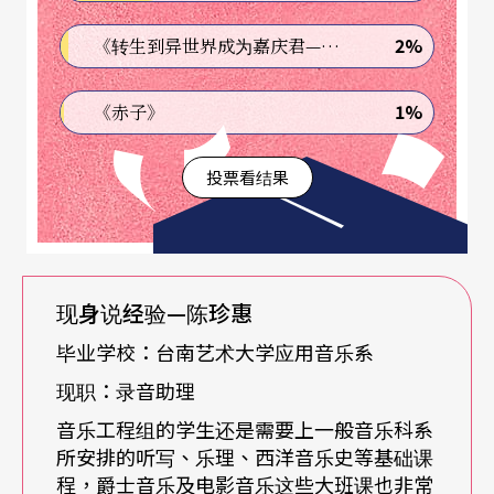
介绍录音制作之前，得先介绍一个特殊的专有名
2%
《转生到异世界成为嘉庆君—发现我的祖先是诈骗集团!?》
词： Tonmeister。德文Tonmeister一词专指在音乐
和唱片工业当中，从事录制及传播工作的职业。而
1%
《赤子》
德国在二次世界大战之后，有鉴于音乐和唱片工业
的蓬勃发展，首先在西北德的德特摩音乐学院成立
投票看结果
了Tonmeister的相关科系（笔者即毕业于此），期
许培养出在音乐性及科技性双强项的专业人才。之
所以将其设置在音乐学院当中，目的在于就读于音
现身说经验—
陈珍惠
乐学院里的演艺学生们，正好是录音系学生在学习
毕业学校：台南艺术大学应用音乐系
过程当中相互合作支援的最大优势。由于初期是以
现职：录音助理
古典音乐为学习的主要内容，因此Tonmeister这项
音乐工程组的学生还是需要上一般音乐科系
专门的职业很自然地被解释为「古典音乐录音制作
所安排的听写、乐理、西洋音乐史等基础课
程，爵士音乐及电影音乐这些大班课也非常
人」；然而因应时代转变的需求，许多音乐的内