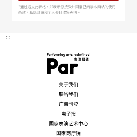
材慢慢的已经到位了，学生在使用上也更加地小心
*通过递交此表格，即表示您接受并同意已阅读本网站的使用
与爱惜，毕竟器材不便宜，要维修又要通过层层关
条款，私隐政策和个人资料收集声明。
卡，我觉得复杂的报修过程其实是不错的，因为会
让学生更小心使用他们。
:::
我们对于学生在录音上面的训练方式可分为几个部
分：
PAR 表演艺术杂志
1.
前置的准备与了解
关于我们
联络我们
一个录音专案，不管大小都会由几个元素来组成，
广告刊登
音乐家，器材与录音混音师，在前置作业上需要做
电子报
到全面沟通与理解，才不会发生窘况。
国家表演艺术中心
国家两厅院