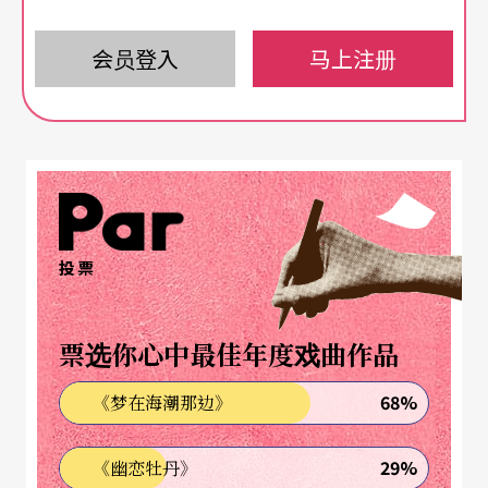
事编曲创作为目的的。其实，不论是以「音乐工程
会员登入
马上注册
（Music Engineering）」或是「音乐科技（Music T
echnology）」为名的科系，在国外早已行之有
年，而其发展方向却也都大同小异，不外乎是将
「音乐艺术（musical Arts）」与「科技（Technol
ogy）」相结合，运用科技媒介来表现音乐艺术及将
音乐艺术作适当的保存记录与传播。其中，关于
投票
「录音制作（Recording Production）」这项特别
专门的系组，应该可以说是相关科系当中历史最悠
票选你心中最佳年度戏曲作品
久的其中之一了，也是本文所要介绍的重点系组。
68%
《梦在海潮那边》
从古典到多元的「艺术制作总监」
29%
《幽恋牡丹》