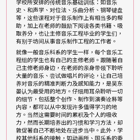
学校所安排的传统音乐基础训练：如音乐
然科学方面：数学、电学及其他依需求而定的相关
史、和声学、对位法、乐曲分析、钢琴键盘
科目。三、工程技术方面：录音室技术相关器材的
等，这些课程对于音乐制作上有相当多的帮
助，加上在老师的鼓励下阅读各类书籍、吸
基本知识及运用。其中学生在面对艺术家时所碰到
取养分，也让主修音乐工程毕业的学生们，
的沟通问题，是每一个音乐制作所会面临到的基础
有别于坊间从事音乐制作工程的工作者。
课题。举凡灵敏度、引导能力、交涉手腕等等，都
就像一般音乐科系的学生一样，每个音乐工
程组的学生也有自己的主修老师。跟随著自
属于专业能力及工作品质的重要部分。因此学生必
己主修老师身边，在老师的亲身带领下聆听
须在录音制作的学习过程当中，同时提出关于演艺
大量的音乐、尝试做唱片的评论，让自己培
养对音乐的精准判断力及感知能力，是吴东
方式、作品忠实度、美学、音乐性及声音等各方面
晏认为最受用的地方。仔细用耳朵聆听一切
的评论。当然对于日渐重要的多媒体技术，也要多
的细节，包括整个创作、制作到演奏诠释等
内容，都可以从中发现许多值得学习的地
所涉猎。而当中一项重要的前提是关于特殊的听力
方。当然这需要时间的累积及个人的吸收
训练，期使将其从主观的评论提升至客观的层面。
力，然而长期培养出的习惯和学习方法，却
敦促著自己不断地处在进步当中。此外，学
目前设立在台南艺术大学应用音乐学系里的音乐工
校其他科系的接触，如动画所、国乐系的委