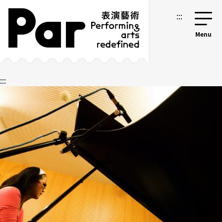
跳到主要内容区块
网站导览
:::
:::