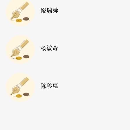
备，进而能培养出更多在音乐艺术制作方面的优秀
饶瑞舜
人才。
教学实务
杨敏奇
跟著实务走 培育音乐制作种子
文字 杨敏奇
雅砌音乐录音制作人、
国立台南艺术大
陈珍惠
学应用音乐系兼任讲师
国立台南艺术大学应用音乐系工程组在课程导向
上，慢慢导入以录音、混音与母带后制为主，也就
是以技术来协助完成同学间的作品或是演出记录，