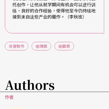
托创作，让他从就学期间有机会可以进行训
程组，便是依据以上的教育方向，将课程逐步规划
练，良好的合作经验，使得他至今仍持续地
为音乐性与技术性并重的两大主干：其中音乐性相
接到来自这些产业的邀作。（李秋玫）
关的课程，除了拥有一般音乐科系所具有的基础课
程外（如和声、对位、曲式、音乐史等），并针对
不同音乐类型，增设爵士、电影音乐、流行编曲等
录音制作
饶瑞舜
杨敏奇
相关课程；技术性相关课程，则除了基础的数学、
电学及音乐声学外，还包含数位录音实务、唱片评
论等专业课程。此外，学校里拥有一般西方及中国
音乐科系，更是音乐工程组的学生在学习上能够与
Authors
其他学生相互支援的一大优势。经由这套教育计
划，期许让初次踏入音乐工程组的学生，开始为他
作者
在艺术及技术领域之间成为一位重要的媒介作准