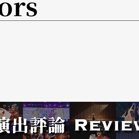
ors
一女主角。然而让这部片在影史上留下特殊地位
李维与丹佐．华盛顿，以及凯特．贝琴萨刚出道时
思，同时保留了莎剧舞台演员讲话时的韵律与腔
的冤家，在他们朋友的撮合下，让他们各自相信对
事有了完美的结局。
将故事背景移到现代，电视的男女主播，两人虽然
连，让节目很难进行下去。在电视台员工的设法撮
高台阔论男主角对她的倾心；另一方面也让男主角
喜欢他；让他们从互相看缺点到互相看彼此的优