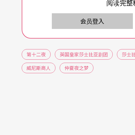
阅读完整
欲，这也是这出戏的另一个剧名
What you will
的事件都不需要合理的解释，来为这出戏压轴
会员登入
由《水瓶座女孩》女星亚曼达．拜恩主演的《
现代校园版，她女扮男装乔装双胞胎哥哥，住
友，同时也担任他的狗头军师，帮他追他喜欢
第十二夜
英国皇家莎士比亚剧团
莎士
伤的恋情等到她双胞胎哥哥回来后就获得解套
威尼斯商人
仲夏夜之梦
的结局。
透过这部充满青春校园YA爱情运动喜剧片，成
莎士比亚的戏剧不再是束之高阁的巨著，不再
装的笑料与为难，爱情失意中的绝处逢生，尽
个成功的改编，归功于莎士比亚的宜古宜今。