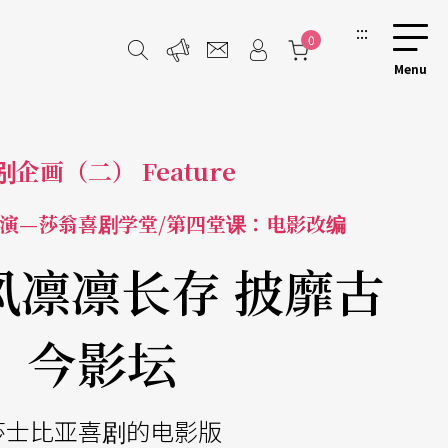
:::
0
别企画（二） Feature
演—莎翁喜剧学堂/第四堂课：电影改编
风凛凛长存 披靡古
今影坛
莎士比亚喜剧的电影版