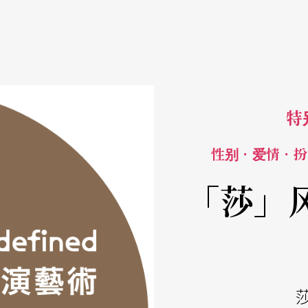
特
性别．爱情．扮
「莎」