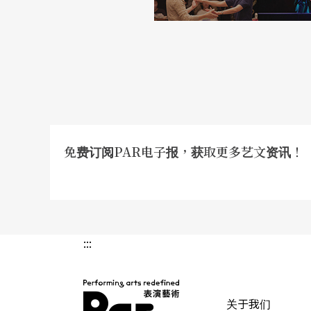
艾尔．帕西诺vs.《
威尼斯商人》
艾尔．帕西诺曾经导演过一部与莎士比亚有关
如何导《理查三世》的舞台剧，而《威尼斯商
○○四年拍摄的这部同名电影，他在片中饰演
尼斯商人」，犹太商人放高利贷，威尼斯商人
免费订阅PAR电子报，获取更多艺文资讯！
商人为了帮助朋友约瑟夫．范恩斯成婚，向犹
则要他身上的一磅肉。
而在婚礼进行到一半时，这一磅肉掀起了故事
:::
尔．帕西诺则咄咄逼人，非要割那一磅肉不可
律师，以机智要求帕西诺割一磅肉但不能流出
关于我们