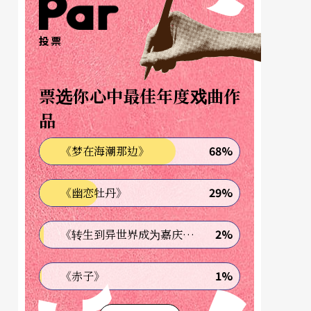
投票
票选你心中最佳年度戏曲作
品
68%
《梦在海潮那边》
29%
《幽恋牡丹》
2%
《转生到异世界成为嘉庆君—发现我的祖先是诈骗集团!?》
1%
《赤子》