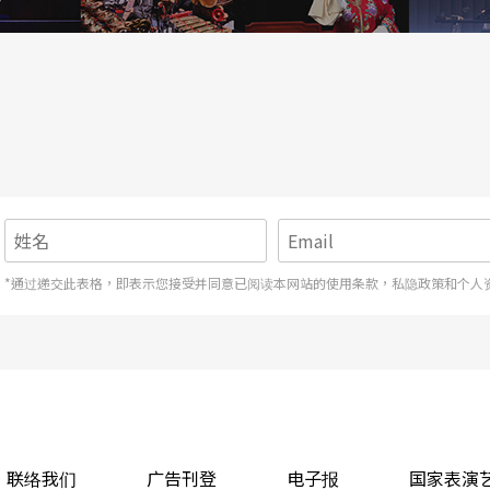
的电影《寻找查理》，以纪录片的方式，拍摄他是
人》的复杂剧情也吸引了艾尔．帕西诺，参与了二
坏心的犹太商人，而杰瑞米．艾朗饰演善良的「威
热心助人不收利息，本来彼此就看不顺眼，威尼斯
太商人借钱，犹太人不要他的利息，若还不出钱，
*通过递交此表格，即表示您接受并同意已阅读本网站的使用条款，私隐政策和个人
的高潮与悬疑。范恩斯赶回威尼斯营救杰瑞米，艾
；而新婚妻子却悄悄女扮男装也赶来威尼斯，巧扮
一滴血，成功救了威尼斯商人。
联络我们
广告刊登
电子报
国家表演