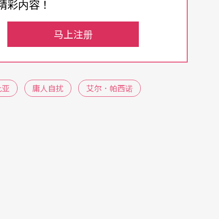
精彩内容！
，也暗示著一个脱离现实的嘉年华世界，任何离奇
的女扮男装缓颊。
马上注册
足球尤物》
She's the Man
，改编《第十二夜》成
进足球校队的男生宿舍，却发现爱上他哥哥的室
的女生，没想到那个女生喜欢的却是「她」。这悲
比亚
庸人自扰
艾尔．帕西诺
，两个女追男都获得成功，成为皆大欢喜功德圆满
功地让许多年轻人与莎士比亚有了第一次的接触，
是难懂的诗句，轻松融入我们生活的周遭，女扮男
管是部娱乐片，却让年轻人开始拥抱莎士比亚，这