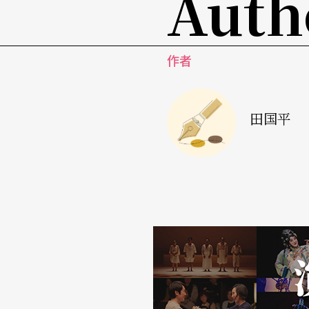
Auth
第一男主角，艾玛．汤普逊夫唱妇随地担任第
的，却是第一次跑来英国演莎士比亚的基努．
作者
的清纯可人。由RSC出面改编的电影，颇有巧
调。
田国平
这个故事描述一对个性十分不合又爱斗嘴互亏
方会跟自己斗嘴其实是因为喜欢自己，而让故
BBC在二○○五年也出了一部《捕风捉影》，
各有各的收视率，两人一起主持却总是斗嘴连
合下，趁女主角在厕所时，女生们在洗手间内
「不小心」偷听到同事的耳语，说女主角多么
点……。