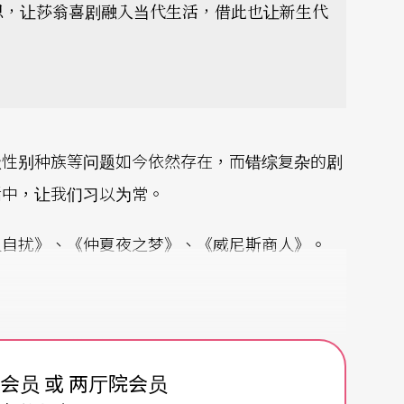
思，让莎翁喜剧融入当代生活，借此也让新生代
级性别种族等问题如今依然存在，而错综复杂的剧
活中，让我们习以为常。
人自扰》、《仲夏夜之梦》、《威尼斯商人》。
近两周的假期，第十二夜是从十二月廿六日算起的
一夜，通常的习俗总是大吃大喝玩个痛快，随心所
费会员 或 两厅院会员