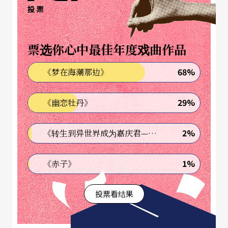
步进入莎剧演出及制作的领域，三年之后因缘际
投票
会，我接掌了这个已有二十几年历史并已演完全部
卅八出莎剧的剧团，成为它的艺术及行政总监，前
票选你心中最佳年度戏曲作品
后一共做了十整年。
68%
《梦在海潮那边》
我那《第十二夜》的演员团中，后来居然出了一位
29%
《幽恋牡丹》
明星。十年前好莱坞卖座名片《终极警探第三集》
D
ie Hard 3
中饰演坏蛋头子的Bill Sayer，就是那个占
2%
《转生到异世界成为嘉庆君—发现我的祖先是诈骗集团!?》
领机场坠毁客机的家伙，在我戏里扮演一个次要角
色Fabian，也同时主演那年的《哈姆雷特》。
1%
《赤子》
词藻华美具音乐性，女扮男装趣味洋溢
投票看结果
我说《第十二夜》是莎翁最好的喜剧，专家内行恐