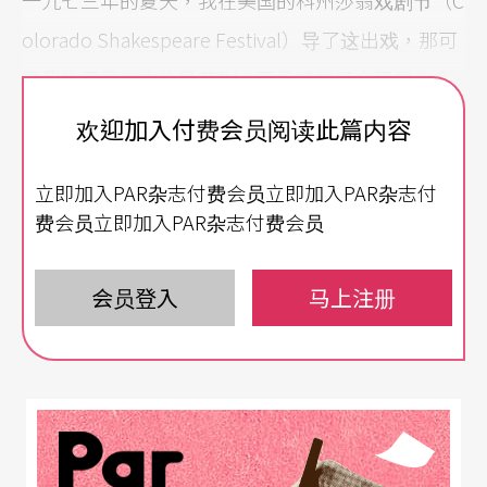
一九七三年的夏天，我在美国的科州莎翁戏剧节（C
olorado Shakespeare Festival）导了这出戏，那可
是我生平第一次执导莎剧，而导戏的场合又是一个
历史悠久、水准颇高的莎剧节，心中的紧张可想而
欢迎加入付费会员阅读此篇内容
知。可是演出结果非常好，十四场公开演出全部售
立即加入PAR杂志付费会员立即加入PAR杂志付
謦，上座率高达103%，那多出来的3%乃是站票。
费会员立即加入PAR杂志付费会员
每晚看到千余座的户外剧场坐得密密麻麻，后面还
站著数十位站票观众，我这莎剧新手的暗喜，也就
会员登入
马上注册
不用提了。莎剧节结束后，丹佛市的公共电视台还
请此剧演员多留一星期，在摄影棚里将全剧拍成两
小时半的电视版本公开放映，更是难得的经验。
这出戏的成功，使我这个在海外打拼的华裔导演逐