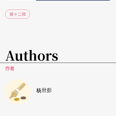
怕很少有人反对。它的词藻极端华美，也兼具音乐
性，因为剧中有几首十分可爱的插曲。它的角色精
第十二夜
采，男女主角及正反派角色都有极好的场景。它的
剧情虽像其他喜剧般略欠深度，但对一般观众而言
却非常有趣，趣味之一，就是女主角薇奥拉（Viol
Authors
a）的女扮男装。
剧情主线之一就是一对孪生兄妹因暴风雨翻船而落
作者
水失散，最后都飘泊到一个小国伊利里亚（Illyri
a）。妹妹改扮成男士，做了当地奥西诺（Orsino）
杨世彭
爵士的跟班。奥西诺爱慕美女奥莉维亚（Olivia），
追求不遂之下，让薇奥拉代他前往小姐处朗诵诗词
赠献珠宝，不料小姐反而喜欢这位英俊不凡的「少