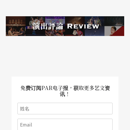
年」。同时，薇奥拉也暗中爱慕她的主人。后来相
貌跟薇奥拉完全一样的哥哥也到了伊利里亚，也遇
见了奥莉维亚，当然也一见倾心，与奥莉维亚立即
成婚。剧终时，薇奥拉告诉大家她是女孩，向奥西
诺吐露暗恋，最后两人也结为夫妇。
这种孪生兄弟或兄妹的错认故事，其实不是莎翁的
首创，早在罗马喜剧
Menaechimi
里已经出现，但在
莎翁的笔下，却更清新可爱，而薇奥拉这个双性角
免费订阅PAR电子报，获取更多艺文资
讯！
色，更是明星演员展示演技的最好「载具」。这类
行内人所称的“breeches roles”，也就是「穿紧
身裤的角色」，更是所有年轻美貌的明星演员必演
的角色。过去两百年的英国戏剧史上，不少知名女