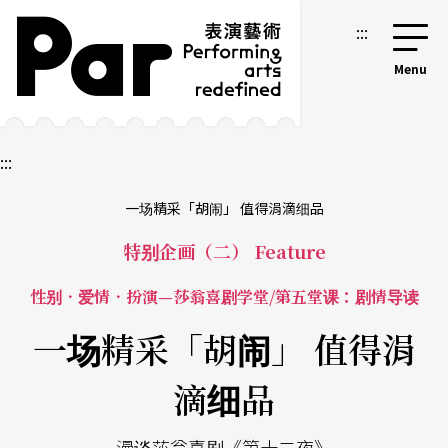
跳到主要内容区块
网站导览
:::
:::
一场精采「胡闹」 值得涓滴细品
特别企画（二） Feature
性别．爱情．扮演—莎翁喜剧学堂/第五堂课：剧情导读
一场精采「胡闹」 值得涓
滴细品
漫谈莎翁喜剧《第十二夜》