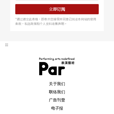
星以饰演薇奥拉著称，包括经典电影《飘》的女主
立即订阅
角费雯丽，她在一九五五年兼演薇奥拉及她孪生哥
*通过递交此表格，即表示您接受并同意已阅读本网站的使用
哥赛巴斯丁（Sebastian），地点是莎翁故乡的「莎
条款，私隐政策和个人资料收集声明。
士比亚纪念剧场」，导演是莎剧名演员John Gielgu
d，而饰演剧中反派男主角的不是别人，而是她丈夫
:::
劳伦斯．奥利佛（Laurence Olivier）勋爵，也是上
世纪最负盛名的莎剧明星。
马伏里奥（Malvolio）这个角色，往往是这出戏中
PAR 表演艺术杂志
最值得看的焦点。这位不苟言笑、故作正经的清教
关于我们
联络我们
徒，在莎翁的生花妙笔之下真是精采绝伦，与莫里
广告刊登
哀名剧《伪君子》
Tartuffe
里的同名主角一样可厌又
电子报
可笑，也是戏剧史上众多名演员最爱扮的角色。他