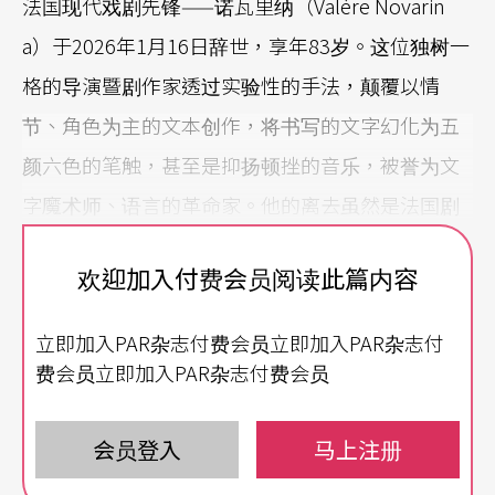
法国现代戏剧先锋——诺瓦里纳（Valère Novarin
a）于2026年1月16日辞世，享年83岁。这位独树一
格的导演暨剧作家透过实验性的手法，颠覆以情
节、角色为主的文本创作，将书写的文字幻化为五
颜六色的笔触，甚至是抑扬顿挫的音乐，被誉为文
字魔术师、语言的革命家。他的离去虽然是法国剧
场界的损失，但他留下的丰饶遗产，将持续在当代
欢迎加入付费会员阅读此篇内容
剧场抵抗语言贫乏的浪潮中，发出强而有力的回
响。
立即加入PAR杂志付费会员立即加入PAR杂志付
费会员立即加入PAR杂志付费会员
话语流动的盛宴
创作能量丰沛的诺瓦里纳共累计了50多部剧作及理
会员登入
马上注册
论，可说是法国现代舞台上最激进的创作者之一。