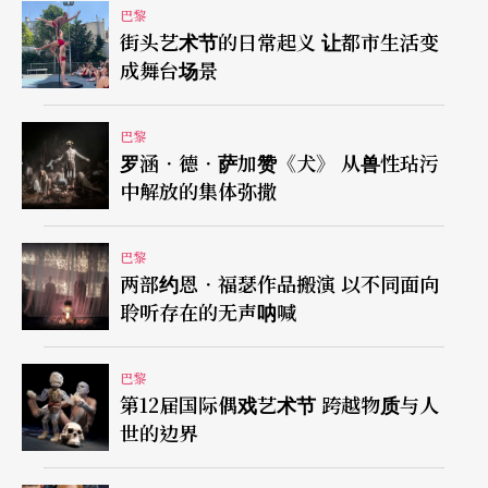
巴黎
街头艺术节的日常起义 让都市生活变
成舞台场景
巴黎
罗涵．德．萨加赞《犬》 从兽性玷污
中解放的集体弥撒
巴黎
两部约恩．福瑟作品搬演 以不同面向
聆听存在的无声呐喊
巴黎
第12届国际偶戏艺术节 跨越物质与人
世的边界