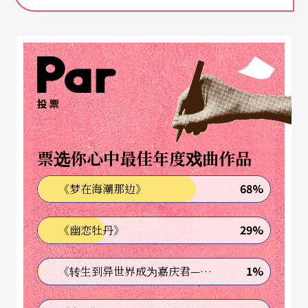
对他来说，文字并非传递讯息的媒介，而是驱动生
命的燃料。不同于荒谬剧场常见的语言匮乏与失
效，诺瓦里纳企图用书写创造出一种充满流动性及
饱满能量的「话语剧场」（théâtre de paroles）。
投票
他将作曲的概念融入剧本创作中，在字里行间探索
迸发旋律、营造几何运动的可能。他的剧作没有复
票选你心中最佳年度戏曲作品
杂的舞台指示，更摒弃了传统的因果逻辑，反而运
68%
《梦在海潮那边》
用精简的空间，让文字脱离符号，化身为主要的角
色，它们可以行走、跌倒、跳舞与呼喊，宛如一场
29%
《幽恋牡丹》
欢腾又热闹的原始庆典。在这种融合理性与感性的
实验场之中，观众必须用全新的感知面对熟悉的语
1%
《转生到异世界成为嘉庆君—发现我的祖先是诈骗集团!?》
言，彻底翻转聆听和观看的方式。