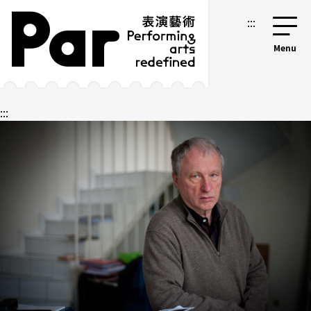
跳到主要内容区块
网站导览
:::
:::