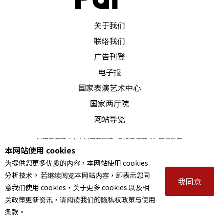
PAR 表演艺术杂志
关于我们
联络我们
广告刊登
电子报
国家表演艺术中心
国家两厅院
网站导览
国家表演艺术中心国家两厅院《PAR表演艺术》版权所有
本网站使用 cookies
©
2022
Performing arts redefined. All Rights Reserved
为提供您更多优质的内容，本网站使用 cookies
统一编号 Tax Id number 00973926
分析技术。 若继续阅览本网站内容，即表示您同
本站所提供相关演出资讯，如有异动应以主办单位公告为准。
我同意
意我们使用 cookies，关于更多 cookies 以及相
服务条款
｜
隐私权声明
｜
著作权声明
关政策更新资讯，请阅读我们的隐私权政策与使用
条款。