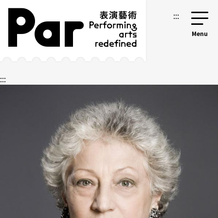
跳到主要内容区块
网站导览
:::
:::