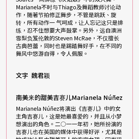
看著他们长大，演出像是《胡桃钳》中孩童的角
Marianela不时与Thiago及舞蹈教师讨论动
色，往往能在看著他们时立即看出他们的天赋。等
作，随著节拍修正舞步，不管是跳跃、旋
转，所有动作一 气呵成，让人忘记这只是排
到他们十六岁，有的人直接就进了皇家芭蕾舞团，
练，忍不住想要大声鼓掌。另外，远自澳洲
一路平顺，有些则没那么顺利。每个人都是独特
雪梨负笈伦敦的Steven McRae，不仅擅长
古典芭蕾，同时也是踢踏舞好手，在不同的
的，而各自人生也有所不同。
舞风中悠游自得，令人佩服。
文字
魏君颖
Q
：可否请您为我们介绍将去台湾演出的《狂想
曲》
Rhapsody
、《色饱和度》
Chroma
与
DGV
（
DG
南美来的甜美吉赛儿Marianela Núñez
V:Dance à grande vitesse
）？
Marianela Núñez将演出《吉赛儿》中的女
主角吉赛儿，这是她最喜爱的，并且从小梦
A
：
○六年我们一口气在一档节目中推出两部新作，
想演出的角色。二○一一年初，她所扮演的
吉赛儿也在英国的媒体中获得好评，尤其是
分别是《色饱和度》和
DGV
，演出相当成功。这两