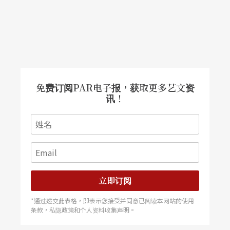
舞团有时也会与一些年轻人合作，例如Liam Scarlet
和Johnson Watkins。他们还在芭蕾学校时的编舞作
品，就让我很欣赏他们的天赋。而这两位现在也有
作品搬上（歌剧院的）主要舞台演出，作品都非常
优秀。我希望多鼓励皇家芭蕾的成员，我们有阿胥
免费订阅PAR电子报，获取更多艺文资
讯！
顿、麦可米伦留下的优秀传统，虽然大可不必从外
面找编舞家，但我们选择如此。当这两位总监逝世
之后，我们面临的问题是：要去哪里找新作品呢？
一些具实验的作品会在歌剧院的两个studio theatre
演出，这两个黑盒子剧场可以在没有布景的情况
立即订阅
下，以较低的成本实验新作品，让年轻人增加经
*通过递交此表格，即表示您接受并同意已阅读本网站的使用
条款，私隐政策和个人资料收集声明。
验，同时也评估他们是否准备好登上主要舞台，或