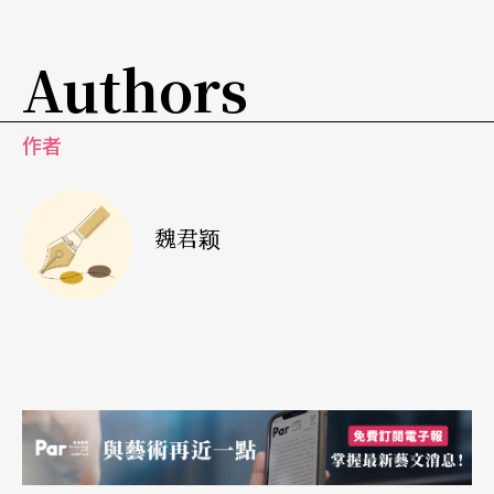
尝试，具冒险心，同时必须仔细地去审视及评估。
我会观察编舞家能带给舞团的收获。这有点像你吃
Authors
到美食，同样的食物，在这个国家吃与你的家乡
吃，味道不见得都相同。编舞家也是一样，有时候
作者
某些作品在德国看会很受当地观众欢迎，却因为某
些重点、风格，让它不见得适合伦敦。此外，我也
魏君颖
不认为每个人什么都得会，我喜欢每个团体有各自
的特性。有些作品更适合其他地方。就像我们会到
世界各地欣赏绘画、雕塑，其他团体的总监也会到
伦敦来看作品，他们会说：「这作品太棒了！我喜
欢！但它不适合我的舞团。」我认为，有些事情走
到哪里都行得通，有的就只适合某些地方。