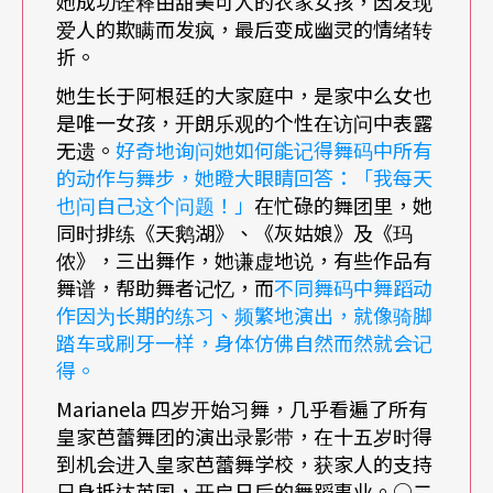
她成功诠释由甜美可人的农家女孩，因发现
出舞作在首演得到的回响，是我担任艺术总监期间
爱人的欺瞒而发疯，最后变成幽灵的情绪转
少见的。而我认为，台北的观众对舞蹈节目并不陌
折。
她生长于阿根廷的大家庭中，是家中么女也
生，尤其当地也有优秀的现代舞舞团，由舞团呈献
是唯一女孩，开朗乐观的个性在访问中表露
这两支作品会是好选择。
无遗。
好奇地询问她如何能记得舞码中所有
的动作与舞步，她瞪大眼睛回答：「我每天
《色饱和度》偏向现代舞的风格，是编舞家韦恩．
也问自己这个问题！」
在忙碌的舞团里，她
同时排练《天鹅湖》、《灰姑娘》及《玛
麦奎格（Wayne McGregor）首次有委托编作（com
侬》，三出舞作，她谦虚地说，有些作品有
mission score）的大型作品，又搭配相当棒的舞台
舞谱，帮助舞者记忆，而
不同舞码中舞蹈动
作因为长期的练习、频繁地演出，就像骑脚
设计，为他自己及舞团都树立了新的标准。他本人
踏车或刷牙一样，身体仿佛自然而然就会记
也在那之后受邀成为驻团编舞家。这是最具现代舞
得。
风格的作品，也是我们首先呈现的作品。接下来的
Marianela 四岁开始习舞，几乎看遍了所有
《狂想曲》则带我们回到佛德瑞克．阿胥顿的年
皇家芭蕾舞团的演出录影带，在十五岁时得
到机会进入皇家芭蕾舞学校，获家人的支持
代，这是他为了庆祝伊莉莎白王太后八十岁诞辰所
只身抵达英国，开启日后的舞蹈事业。○二