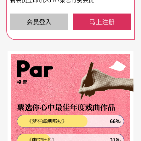
Q
：可否请您谈谈最初成为舞者及进入皇家芭蕾舞
学校的经过？
会员登入
马上注册
A
：
当你成为舞者的那天，就会了解到，你的人生其
实经常决定在别人手里，你能做的，只有认真努
力。但是你必须找到对的时间、在对的地方。
我生在南非，四岁开始跳舞，当我十四岁回到英国
投票
时，不晓得可以在哪里发展我的事业。事实上，我
第一次报考皇家芭蕾舞学校时并未成功，等了几个
票选你心中最佳年度戏曲作品
月，又试了一次，第二次才非常幸运地考上了。我
猜想，可能是因为第一次我并没有跳得很好，或是
66%
《梦在海潮那边》
第二次的考官换人了。如果当时我没重考，我的人
31%
《幽恋牡丹》