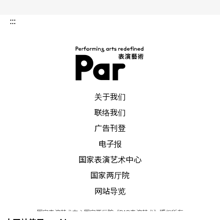
是应该再等几年，让他们在小舞台累积多些经验。
:::
当我选择编舞家的时候，并不能保证一定会成功，
但你必须大胆地去挑战限制，且不能超过太多。有
时候（编舞家与舞团）的结合并不好。这是从事艺
术创作时常发生的，如果你想冒险，当然也可能失
PAR 表演艺术杂志
关于我们
败，这没有公式可循。我享受这些风险，同时也承
联络我们
担它。
广告刊登
电子报
国家表演艺术中心
Q
：当舞团挑选新进舞者的时候，是如何决定的？
国家两厅院
网站导览
您看重的特质是什么？
国家表演艺术中心国家两厅院《PAR表演艺术》版权所有
A
：
这也是没有公式可循的，我会把每个人当成独特