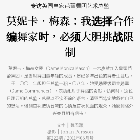
专访英国皇家芭蕾舞团艺术总监
莫妮卡．梅森：我选择合作
编舞家时，必须大胆挑战限
制
莫妮卡．梅森女爵（Dame Monica Mason）十六岁就加入皇家芭
蕾舞团，是当时舞团最年轻的成员，历经多年出色的舞者生涯后，
于二○○二年起担任总监一职。○八年，她受勋爵级司令勋章
（Dame Commander），表扬她对于舞蹈的贡献。访问时，这位
日理万机的总监，总是以不疾不徐的语气，清楚而笃定地叙述自己
的想法。谈到首次造访台湾的心情及首次见面的观众，她感到格外
兴奋且相当期待。
|
文字
魏君颖
|
摄影
Johan Persson
第222期 / 2011年06月号