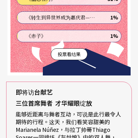
生会有很大的不同。
1%
《转生到异世界成为嘉庆君—发现我的祖先是诈骗集团!?》
身为总监，我常常为舞团探索、发掘新事物，同时
也为舞者的人生负责。有时舞者走进办公室，问
1%
《赤子》
我：「我可以跳这个角色吗？」我没答应，另一位
舞者问我，我说可以；这对我来说是很大的权力，
投票看结果
不过这并不是我最享受的部分。最让我兴奋的是：
我给予某个人机会，看著这个机会被充分利用，当
然不是每个人都成功，但绝大多数人都很努力尝
即将访台献艺
试。你没办法要求他们做他们真的做不到的事情。
三位首席舞者
才华耀眼绽放
有时看到年轻舞者相当努力，却被其他人抢去机
能够近距离与舞者互动，可说是此行最令人
会，落后的人却常有更高的才能。我们常从皇家芭
期待的行程。这天，我们看笑容甜美的
蕾舞学校挑选舞者，从他们十岁、十一岁的时候就
Marianela Núñez，与拉丁帅哥Thiago
Soares一同排练《灰姑娘》中的双人舞，