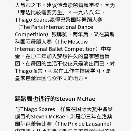
人慧眼之下，建议他改读芭蕾舞学校，因为
「那边比较需要男生」。一九八八 年，
Thiago Soares赢得巴黎国际舞蹈大赛
Q
：对于比较熟悉古典芭蕾的观众而言，您会建议
（The Paris International Dance
他们如何欣赏现代芭蕾呢？
Competition）银牌奖，两年后，又在莫斯
科国际舞蹈大赛（The Moscow
International Ballet Competition）中夺
A
：
我们这次也有准备《吉赛儿》作为古典芭蕾的舞
金，在○二年加入梦想许久的皇家芭蕾舞
码，如果观众比较喜欢《吉赛儿》，当然也很棒！
团。在舞团的生活不仅仅只是演出而已，对
Thiago而言，可以在工作中持续学习，是
不过我认为我们需要更具冒险性。过去舞团在各地
皇家芭蕾舞团与众不同的地方。
演出《色饱和度》的经验，例如麦奎格曾经在加拿
大演出这部作品，观众的反应都相当热烈，而音乐
踢踏舞也很行的Steven McRae
也相当令人兴奋。我想如果观众想要看看皇家芭蕾
与Thiago Soares一样曾在国际大奖中备受
舞团不同的风格，那他们会很喜欢《狂想曲》；而
瞩目的Steven McRae，则是○三年在洛桑
国际芭蕾舞比赛（The Prix de Lausanne）
第一支作品《色饱和度》或许会有些震撼，因为它
中获奖，从此开启了他与皇家芭蕾舞团的缘