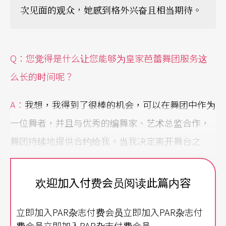
次见面的观众，她感到格外兴奋且相当期待。
Q
：您觉得是什么让您能够为皇家芭蕾舞团服务这
么长的时间呢？
A
：
我想，我得到了很棒的机会，可以在舞团中作为
一位舞者，并且与优秀的编舞家、艺术总监合作，
舞团持续地提供合约给我。当我决定离开舞台之
后，麦克米伦（Kenneth MacMillan）邀请我担任他
的助理，这也是我留在舞团工作的契机。
欢迎加入付费会员阅读此篇内容
立即加入PAR杂志付费会员立即加入PAR杂志付
费会员立即加入PAR杂志付费会员