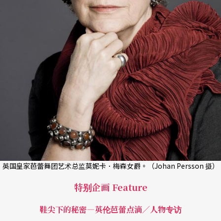
英国皇家芭蕾舞团艺术总监莫妮卡．梅森女爵。（Johan Persson 摄）
特别企画 Feature
鞋尖下的秘密―英伦芭蕾点滴／人物专访