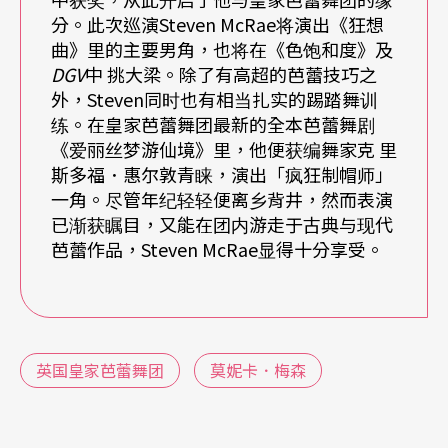
已经跨越了古典芭蕾，这也正是我们在努力的方
分。此次巡演Steven McRae将演出《狂想
向。我相信，也企图尽最大可能地来挑战舞者的潜
曲》里的主要男角，也将在《色饱和度》及
DGV
中 挑大梁。除了有高超的芭蕾技巧之
能。当然麦奎格相当尊敬我们的古典舞码，与舞团
外，Steven同时也有相当扎实的踢踏舞训
一同工作时，他也尽力地去发掘更多。像硬鞋舞者
练。在皇家芭蕾舞团最新的全本芭蕾舞剧
《爱丽丝梦游仙境》里，他便获编舞家克 里
的舞蹈动作就与他先前合作过穿软鞋的舞者不同，
斯多福．惠尔敦青睐，演出「疯狂制帽师」
这对麦奎格来说也是绝佳的经验，他现在也发展了
一角。尽管年纪轻轻便离乡背井，然而表演
已渐获瞩目，又能在团内游走于古典与现代
相当多运用硬鞋技巧的舞码。
芭蕾作品，Steven McRae显得十分享受。
Q
：舞团经常推出新作，请问合作的编舞家是如何
英国皇家芭蕾舞团
莫妮卡．梅森
被挑选的？
A
：
这其实都是我的选择。对我而言，最重要的是去