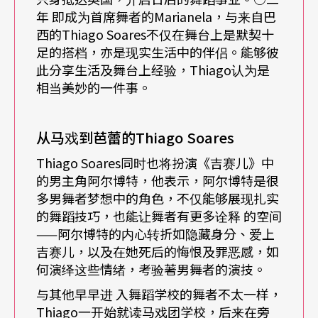
作，与优秀的俄国舞者巴瑞辛尼可夫（Mikhail Bary
年 即成为首席舞者的Marianela，与来自巴
西的Thiago Soares不仅在舞台上是默契十
shnikov）与蕾丝莉．克莉儿（Lesley Collier）合
足的搭档，亦是现实生活中的伴侣。能够彼
作，并且混合了英式与俄式两派的风格。我想拉赫
此分享生活及舞台上经验，Thiago认为是
相当美妙的一件事。
玛尼诺夫的音乐是大家熟悉的，对也容易欣赏。最
后，
DGV
的风格较介于《狂想曲》与《色饱和度》
从马戏到芭蕾的Thiago Soares
之间，克里斯多福．惠尔敦（Christopher Wheeldo
Thiago Soares同时也将扮演《吉赛儿》中
n）是个道地的皇家芭蕾人，他在皇家芭蕾舞学校接
的男主角阿尔博特，他表示，阿尔博特是很
受舞蹈教育，很年轻的时候就进入了纽约市立芭蕾
多男舞者梦想中的角色，不仅能够展现扎实
的舞蹈技巧，也能让舞者有更多诠释 的空间
舞团，后来成为该团驻团编舞家。他的作品融合了
——阿尔博特的内心转折如隐藏身分、爱上
英式与美式，创造了他自己的风格。以
DGV
为例，
吉赛儿，以及在她死后的悔恨及罪恶感，如
可以看到他作品中的力道与速度。这套节目可以让
何演绎这些情绪，考验著男舞者的演技。
与其他早早进 入舞蹈学校的舞者不太一样，
台北的观众看到舞团不同的编舞风格。
Thiago一开始就读马戏团学校，后来在旁