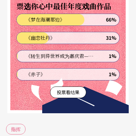
票选你心中最佳年度戏曲作品
66%
《梦在海潮那边》
31%
《幽恋牡丹》
1%
《转生到异世界成为嘉庆君—发现我的祖先是诈骗集团!?》
1%
《赤子》
投票看结果
指挥