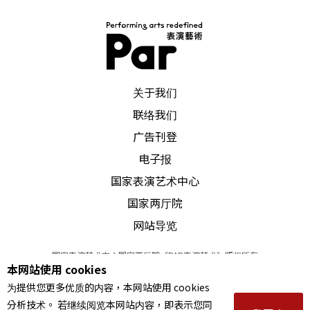
PAR 表演艺术杂志
关于我们
联络我们
广告刊登
电子报
国家表演艺术中心
国家两厅院
网站导览
国家表演艺术中心国家两厅院《PAR表演艺术》版权所有
本网站使用 cookies
©
2022
Performing arts redefined. All Rights Reserved
为提供您更多优质的内容，本网站使用 cookies
统一编号 Tax Id number 00973926
分析技术。 若继续阅览本网站内容，即表示您同
本站所提供相关演出资讯，如有异动应以主办单位公告为准。