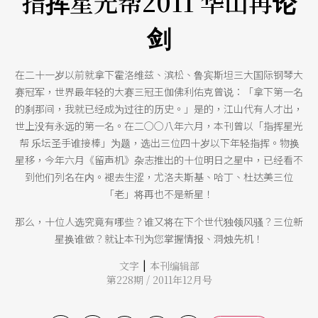
指挥星光帮2011 华山再论
剑
在二十一岁以前就拿下霍洛维兹、滨松、鲁宾斯坦三大国际钢琴大
赛冠军，世界最年轻的大赛三冠王伽佛利佑克曾说：「拿下第一名
的刹那间，我就已经成为过往的历史。」是的，江山代有人才出，
世上没有永远的第一名。在二○○八年六月，本刊曾以「指挥星光
帮 乐坛圣手谁接棒」为题，选出三位四十岁以下年轻指挥。物换
星移，今年六月《留声机》杂志推出的十位明日之星中，已经看不
到他们列名在内。褪去生涩，尤洛夫斯基、哈丁、杜达美三位
「老」将再也不是新星！
那么，十位人选究竟有哪些？谁又将在下个世代独领风骚？三位新
星换谁做？就让本刊为您掌握情报、洞烛先机！
|
文字
本刊编辑部
第228期 / 2011年12月号