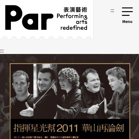
跳到主要内容区块
网站导览
:::
:::