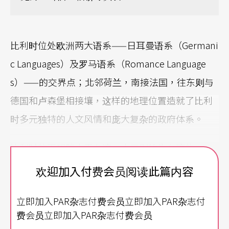
比利时位处欧洲两大语系——日耳曼语系（Germani
c Languages）及罗马语系（Romance Language
s）——的交界点；北邻荷兰，南接法国，往东则与
德国和卢森堡相接壤，这样的地理位置造就了比利
时多元独特的人文风情和庞大复杂的政府体系。
比利时的面积略小于台湾，人口则约为台湾的一
半，共有三种官方语言，包括北部的荷语、南部的
欢迎加入付费会员阅读此篇内容
法语和东部部分区域的德语，另外有极少数人口的
立即加入PAR杂志付费会员立即加入PAR杂志付
母语是卢森堡语。位在国土中央的首都布鲁塞尔是
费会员立即加入PAR杂志付费会员
法、荷双语区，然多数人仍以使用法语为主。