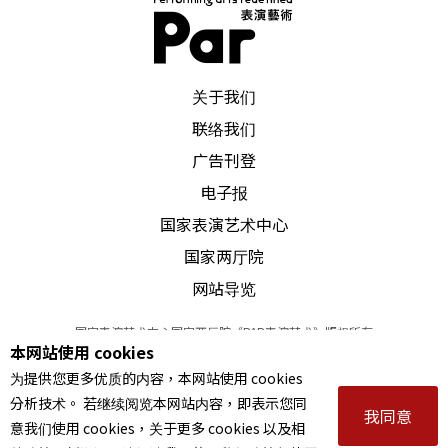
就是布鲁日（Bruges）了。布鲁日位在比国西北
部，是典型的欧洲中世纪古城，城内运河贯穿，风
PAR 表演艺术杂志
光景致，被誉为北方的威尼斯。由于运河河道可直
关于我们
联络我们
通达北海，布鲁日在中世纪后期曾是欧陆最重要的
广告刊登
商贸及金融重镇之一，许多当时的建筑，包括政府
电子报
机构、学校和教堂等，至今仍获得良好完善的维护
国家表演艺术中心
和保存；联合国教科文组织（UNESCO）也在二○
国家两厅院
○○年时，将布鲁日的整个古迹城区列入世界遗
网站导览
产。
国家表演艺术中心国家两厅院《PAR表演艺术》版权所有
本网站使用 cookies
©
2022
Performing arts redefined. All Rights Reserved
同样位在荷语区的安特卫普（Antwerp），是比利
为提供您更多优质的内容，本网站使用 cookies
统一编号 Tax Id number 00973926
时的第二大城。充满文艺时尚气息的安特卫普，同
分析技术。 若继续阅览本网站内容，即表示您同
本站所提供相关演出资讯，如有异动应以主办单位公告为准。
我同意
意我们使用 cookies，关于更多 cookies 以及相
服务条款
｜
隐私权声明
｜
著作权声明
时也是全球最重要的钻石交易中心之一。位在安特