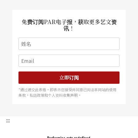
体健康有益，又能使心情好。
免费订阅PAR电子报，获取更多艺文资
外交官之城、古城与钻石之城
讯！
比国首都布鲁塞尔是欧盟主要机构及北约总部的所
在地，也是全世界外交官密度最高的地区，包括各
国驻比利时的使领馆、驻欧盟的代表团及驻北约的
代表团等，共有超过两百五十个驻外机构，坐落在
立即订阅
这座面积只有台北市60%的城市；再加上许多来自
*通过递交此表格，即表示您接受并同意已阅读本网站的使用
义大利、西班牙、葡萄牙、摩洛哥及土耳其等各国
条款，私隐政策和个人资料收集声明。
移民，以及每年上千万人次的观光客，造就了布鲁
塞尔多元又充满动态感的城市文化。
:::
除了布鲁塞尔，最受到游客喜爱的比利时城市应该