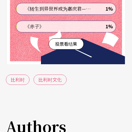
的典范，却某种程度保障了所有人民的平等及受教
1%
《转生到异世界成为嘉庆君—发现我的祖先是诈骗集团!?》
权。
1%
《赤子》
「共同的语言」就是对食物的爱好
投票看结果
若要说比利时人有「共同的语言」，应该就是他们
对食物的爱好，其中最受欢迎也最为著名的包括薯
条、松饼、淡菜、啤酒和巧克力。在比利时，家家
比利时
比利时文化
户户都会自制薯条，街上也有许多专卖薯条的小
店。比利时薯条较一般薯条要来的粗厚结实、而且
外酥内软，秘诀就在于「新鲜厚切」及「两次油
炸」——第一次先将薯条炸松软，等到要吃之前再下
Authors
一次油锅把外皮炸酥。值得一提的是，当地人吃薯