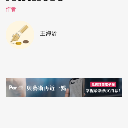
条沾的不是蕃茄酱，而是美乃滋；他们用餐时常把
作者
薯条作为主食，搭配著菜和肉一起吃，有些餐馆甚
至会免费供应无限量的炸薯条。
王海龄
另外值得一提的是令比利时人感到骄傲的「比利时
巧克力」，这个名称并不是任何一个巧克力生产者
可以随意使用的；为了确保比国巧克力的品质，比
利时皇家巧克力协会在二○○八年特地订定了有关
巧克力成分及制作流程的规范，除了规定原料产地
及可可豆等级外，还严格禁止添加氢化植物油，只
有符合这些标准的巧克力，才能在包装上标示「比
利时巧克力」。当地人对可可含量较高的黑巧克力
特别喜爱，尤其是80%以上的黑巧克力，据说对身