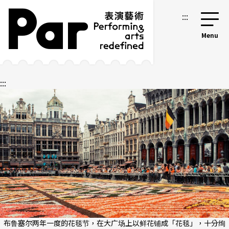
跳到主要内容区块
网站导览
:::
:::
布鲁塞尔两年一度的花毯节，在大广场上以鲜花铺成「花毯」，十分绚