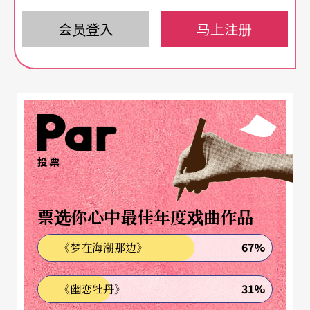
在这样的先天条件之下，多数比利时人对于语言及
会员登入
马上注册
文化的认同感远大于他们对于国家的认同感，也因
此，比利时在联邦政府之下除了设有三个行政区政
府（首都区、瓦隆区及弗拉芒区），又另外设置了
与行政区政府平行的三个语言区政府（荷语区、法
语区及德语区）负责教育和文化相关的事务。举例
投票
来说，在首都布鲁塞尔（法、荷双语区），有关社
会福利的事务是由联邦政府管辖，每天搭乘的地
票选你心中最佳年度戏曲作品
铁、巴士等大众运输则由首都区政府负责管理，至
67%
《梦在海潮那边》
于学校和图书馆，如果是以法语教学为主，就属法
语区政府掌管，若是荷语为主，则由荷语区政府负
31%
《幽恋牡丹》
责。这样复杂的运作模式，或许并非最佳政府效能