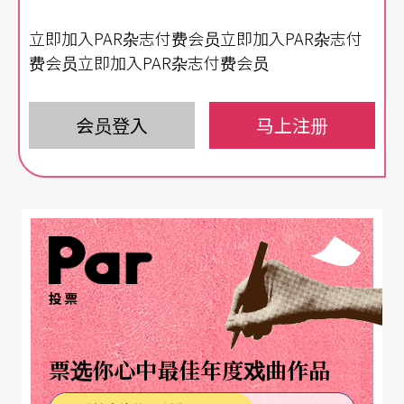
格勒布契与玉三郞的对话 12 第一期
立即加入PAR杂志付费会员立即加入PAR杂志付
Nesta McDonald／林为正译／弗金与「现代舞」
费会员立即加入PAR杂志付费会员
91 第一期
会员登入
马上注册
C. Fronteddu／郭昭澄译／巴黎歌剧院芭蕾舞团 9
第三期
康沛风（Matthias Kron）／奥地利的文化政策 97
第六期
投票
索可洛夫／司格林译／括了浪漫芭蕾一个耳光─巴
黎歌剧院芭蕾舞团《吉赛儿》 120 第六期
票选你心中最佳年度戏曲作品
三岛由纪夫／李立亨译／《沙德侯爵夫人》写作笔