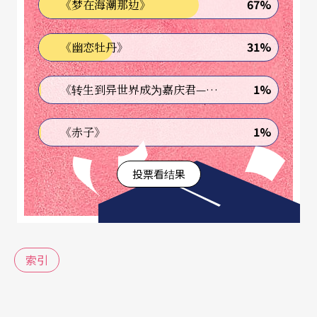
67%
《梦在海潮那边》
记 9 第十期
31%
《幽恋牡丹》
【二划】
1%
《转生到异世界成为嘉庆君—发现我的祖先是诈骗集团!?》
丁琮铃／葛拉斯与黄哲伦的歌剧《旅程》 105 第
二期
1%
《赤子》
丁长勤／义大利歌剧源起 36 第五期
投票看结果
丁洪哲／在北京看《原野》 131 第七期
【四划】
索引
壬维诘／弄假成真的游戏──评《救国株式会社》
92 试刊号