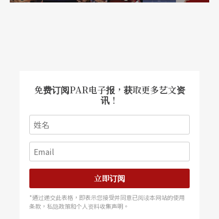
王曙芳／底细•蔡琴•爵士乐 111 第一期
王曙芳／奇柯瑞亚爵士乐团台北演奏会 106 第三
期
王士仪／《春香传》 25 第二期
免费订阅PAR电子报，获取更多艺文资
讯！
王立德／长靑的指挥家萧堤 63 第二期
王立德／德国大师汪德 65 第二期
王立德／在「柴可夫斯基年」听莫斯科爱乐 12
立即订阅
第八期
*通过递交此表格，即表示您接受并同意已阅读本网站的使用
王立德／加冕的乐声──荷兰皇家音乐会堂管弦乐
条款，私隐政策和个人资料收集声明。