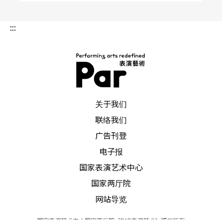
团 10 第十一期
:::
王安祈／《无限江山》 93 第二期
王安祈／「演」出戏剧史──从北京京剧团到当代
传奇 102 第十一期
PAR 表演艺术杂志
关于我们
王瑞裕／带动文化立镇的汐止艺术节 116 第二期
联络我们
王友辉／一九九二年实验剧展汇评 70 第四期
广告刊登
电子报
王友辉／中国儿童戏剧年表 34 第六期
国家表演艺术中心
国家两厅院
王秋桂／贵州安顺地戏来台巡演 50 第六期
网站导览
王振蕙／法国「小宛然木偶剧团」 106 第六期
国家表演艺术中心国家两厅院《PAR表演艺术》版权所有