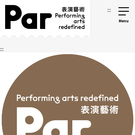
跳到主要内容区块
网站导览
:::
:::