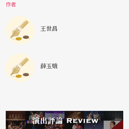
王墨林／《阿诗玛》的民族美学 79 第二期
作者
王墨林／一九九二年实验剧展汇评 70 第四期
王世昌
王墨林／剧场新人类的诞生──「发条橘子」的两
出戏 109 第四期
王墨林／歌舞中的政治图像 74 第五期
薛玉娥
王墨林／蜷川的现代剧场之路 66 第六期
王墨林／《雷雨》《米蒂亚》与无措的观众 108
第八期
王墨林／两岸三地前卫戏剧会谈 60 第十一期