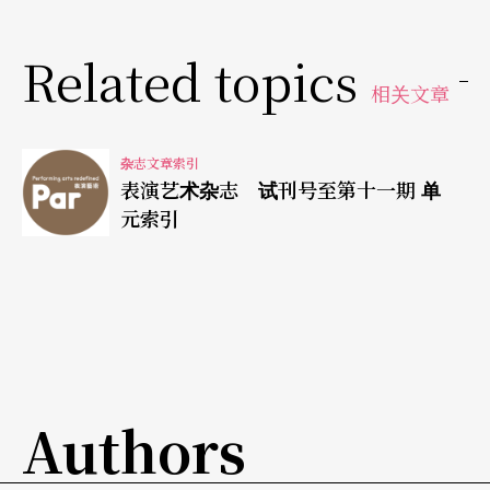
壬维诘／从《无鸟国》谈儿童剧的创作与演出 61
Related topics
第一期
相关文章
壬维诘／台湾渥克《肥皀剧》 112 第四期
杂志文章索引
表演艺术杂志 试刊号至第十一期 单
王墨林／玉三郞之美 8 第一期
元索引
王墨林／歌舞伎「女形」身体论 21 第一期
王墨林／玉三郞与歌舞伎──女装的拟态文化 24
第一期
Authors
王墨林／东京剧场的风景线上 47 第一期