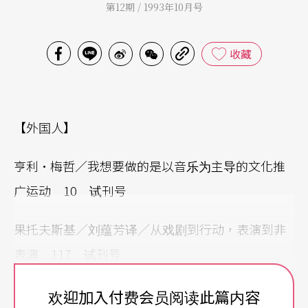
第12期 / 1993年10月号
收藏
【外国人】
亨利•梅哲／我想要做的是以音乐为主导的文化推
广运动 10 试刊号
果托夫斯基／刘蕴芳译／从戏剧到行动，表演到非
表演 117 试刊号
鲁福尼译／芭蕾之星与歌舞伎之星的交会─ Y.格瑞
欢迎加入付费会员阅读此篇内容