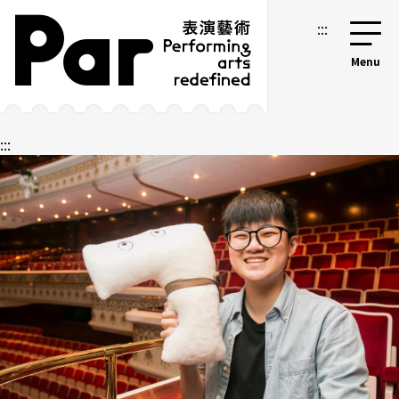
跳到主要内容区块
网站导览
:::
:::