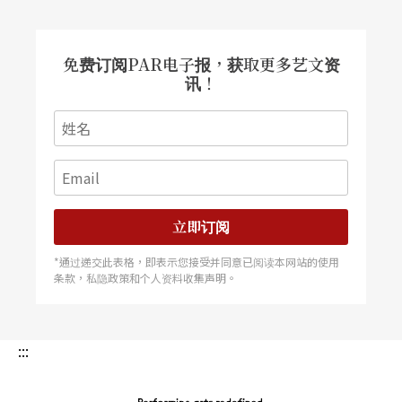
号交响曲》，能够听到现场版，真的是死而无憾
了。」她当时就坐在音乐厅中最喜欢的位置，三楼
免费订阅PAR电子报，获取更多艺文资
的包厢，「那场最便宜的是4,000，最贵是12,000，
讯！
我买不下去，后来是一位音乐界前辈把票让给我，
她对我说：『身为艺术创作者，应该把美让更多人
知道。』」她牢记前辈好意，像接了棒，也学著前
辈务实地分享艺术的价值，「现在若听到学弟妹想
立即订阅
看戏但没钱，而我知道这个作品错过太可惜，我也
*通过递交此表格，即表示您接受并同意已阅读本网站的使用
会尽量在能力之内请他们去看。」
条款，私隐政策和个人资料收集声明。
小档案
:::
今年贵庚：
20.5岁。