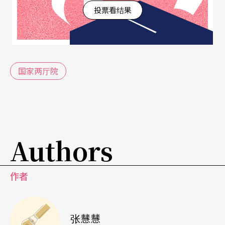
投票看结果
她，将热情放在剧场，也勤跑戏剧院「学习」，
「虽然不知道当时读音乐班的我现在会怎么样，但
我现在拥有的也不差。」高中进了校刊社，采访与
剧场的「现场」吸引著她，不只考验肾上腺素的即
国家两厅院
时反应，她也喜欢和人接触的幕后工作，「人生好
短，要做一些不一样的事。我当下想做什么，就会
赶快去做。」
Authors
她大量看戏的起点是二○一七年TIFA荷兰阿姆斯特
丹剧团《源泉》，「艾茵．兰德（Ayn Rand，《源
作者
泉》原著作者）把男主角夸张化了，但你知道自己
生活中也会遇到这种人，我也觉得我像他。」她在
张慧慧
剧场感受到共鸣，也感觉高处的座位更能贴近导演