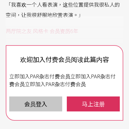
「我喜欢一个人看表演，这些位置提供我很私人的
空间，让我很舒服地欣赏表演。」
两厅院之友 风格卡 会员资历6年
采访前一天，台艺大电影系双主修戏剧系的大二生K
aren也坐在一样的位置，观赏《水中之书》。那是
欢迎加入付费会员阅读此篇内容
戏剧院二楼个人座，可以让她尽情伸直双腿与脖
立即加入PAR杂志付费会员立即加入PAR杂志付
子，观看舞台全景与一楼观众席，「我喜欢一个人
费会员立即加入PAR杂志付费会员
看表演，这些位置提供我很私人的空间，让我很舒
服地欣赏表演。」这些爱座她平均一个月会坐上三
会员登入
马上注册
次，「打工钱全贡献给两厅院了！」
她进贡的时间很早。小二开始参加乐团、读音乐班