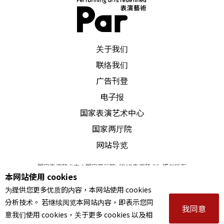
观剧资历：
确切已不可考，开始大量看是2012年之
后。
PAR 表演艺术杂志
关于我们
第一名的演出：
荷兰阿姆斯特丹剧团《源泉》。
联络我们
广告刊登
两厅院是：
音乐厅是心灵的放松，戏剧院是灵感的
电子报
泉源，但无论何者，都是在艺术的世界中寻找一个
国家表演艺术中心
共鸣。
国家两厅院
网站导览
国家表演艺术中心国家两厅院《PAR表演艺术》版权所有
本网站使用 cookies
©
2022
Performing arts redefined. All Rights Reserved
为提供您更多优质的内容，本网站使用 cookies
统一编号 Tax Id number 00973926
分析技术。 若继续阅览本网站内容，即表示您同
本站所提供相关演出资讯，如有异动应以主办单位公告为准。
我同意
意我们使用 cookies，关于更多 cookies 以及相
服务条款
｜
隐私权声明
｜
著作权声明