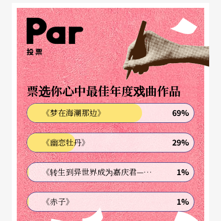
到国中毕业，此前她勤跑音乐厅，总是坐在三楼以
上的包厢，第一次在两厅院看的演出已不可考，她
翻出仔细收整的票根纪录，首页是二○一二年台北
投票
市立交响乐团的「狂响十年」，那年她国一，两年
后是她音乐生涯的「巅峰」，「我国三时以NTSO青
票选你心中最佳年度戏曲作品
少年管弦乐团的团员身分，是第一次、也是唯一一
69%
《梦在海潮那边》
次，站在国家音乐厅的舞台上演出！自此之后，两
厅院对我来说又更加有一股神圣感，因为我深知站
29%
《幽恋牡丹》
上这个舞台有多么不容易，能够持续在这个舞台上
创作更是一件多么难能可贵的事情。」
1%
《转生到异世界成为嘉庆君—发现我的祖先是诈骗集团!?》
从小二到国三，音乐是她生命的核心，但高中音乐
1%
《赤子》
班撕榜的前一晚，Karen急煞车，转了弯。现在的