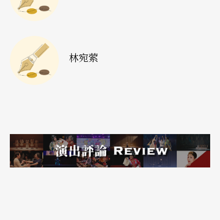
场面调度的思考。
此外，综观空间全景还有一个实用的隐形好处是：
林宛萦
能看见喜欢的艺术家，也能马上冲下楼堵人。音乐
班学小号的她，曾在二○一七两厅院夏日爵士派对
的演出，从音乐厅三楼包厢看见二楼隔天要演出的
小号手阿图罗．山多瓦（Arturo Sandoval），「哇
喔，那身影超熟悉的。」她快乐地秀出手机存著的
合影，「当然马上冲下去找他拍照啊！」
「我没有放弃音乐，只是现在已经不是第一选项
了，但当我低潮，我还是会去听音乐。我最感动的
一场音乐会是二○一六年柏林爱乐的贝多芬《第九