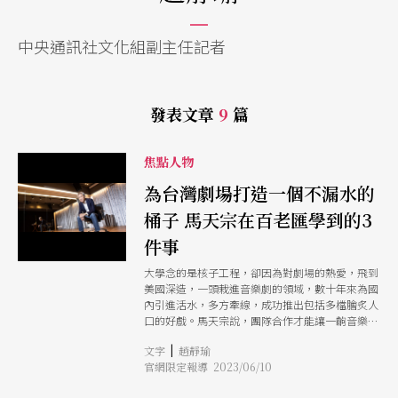
中央通訊社文化組副主任記者
發表文章
9
篇
焦點人物
為台灣劇場打造一個不漏水的
桶子 馬天宗在百老匯學到的3
件事
大學念的是核子工程，卻因為對劇場的熱愛，飛到
美國深造，一頭栽進音樂劇的領域，數十年來為國
內引進活水，多方牽線，成功推出包括多檔膾炙人
口的好戲。馬天宗說，團隊合作才能讓一齣音樂劇
有機會達到完美。
|
文字
趙靜瑜
官網限定報導 2023/06/10