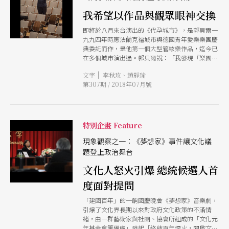
讓人愛不忍釋。 她說舒伯特的音樂就像是「清澈
我希望以作品與觀眾眼神交換
的小溪」，有時旁邊有著死神與少女手牽手在散
步；荀貝格的音樂像是一位穿著老式西裝的紳士，
即將於八月來台演出的《代孕城市》，是郭貝爾一
但他說的每一句話都讓人驚奇。是的，她像個嚮
九九四年時應法蘭克福城市與德國青年愛樂樂團慶
導，用她滿滿的想像力帶著我們穿越重重門檻，自
典委託而作，是他第一個大型管絃樂作品，迄今已
然進入古典音樂神奇的世界，認識人生，體會美。
在多個城市演出過。郭貝爾說：「我發現『樂團』
《PAR》是老朋友，翻之閱之樂之，為我多年的新
及『城市』兩者之間，有些時候是非常類似的，就
聞工作帶來許多硬知識；《PAR》也是新朋友，常
|
文字
李秋玫、趙靜瑜
像不同演奏群相互抗衡、在不同美學層次中相互碰
常給我極度不可思議的奇想世界。 謝謝ZOE跟
第307期 / 2018年07月號
撞一樣，以不同經驗尋找可能性並且與觀眾交
《PAR》，我們得以看見那些表演藝術的重量。
流。」
特別企畫 Feature
現象觀察之一：《夢想家》事件讓文化議
題登上政治舞台
文化人怒火引爆 總統候選人首
度面對提問
「建國百年」的一齣國慶晚會《夢想家》音樂劇，
引爆了文化界長期以來對政府文化政策的不滿情
緒，由一群藝術家與社團、協會所組成的「文化元
年基金會籌備處」發起「終結百年煙火，開啟文化