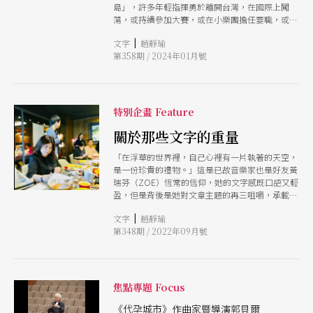
島」，許多年輕指揮勇於離開台灣，在國際上闖
蕩，或持續參加大賽，或在小樂團擔任要職，或在
大型樂團擔任助理指揮，都能勇敢前行，找到立足
|
文字
趙靜瑜
的第一座堡壘。 指揮一字排開，林勤超曾於2016
第358期 / 2024年01月號
到2018年擔任德國邁寧根劇院首席駐院指揮，2018
到2022年則擔任德國雷根斯堡劇院暨雷根斯堡愛樂
樂團音樂總監。去年9月重返邁寧根劇院，繼續與
熟悉的樂團團員一起工作。吳曜宇是繼指揮家呂紹
嘉之後，唯二拿下法國貝桑頌指揮大賽首獎的台灣
特別企畫 Feature
音樂家，也拿下香港國際指揮大賽銀牌，去年剛卸
任NSO國家交響樂團協同指揮，於去年12月上任高
關於那些文字的重量
雄市交響團樂團駐團指揮。
「在浮華的世界裡，自己心裡有一片執著的天空，
是一份珍貴的禮物。」這是已故音樂家也是好友黃
瑞芬（ZOE）恆常的信仰，她的文字感既口語又輕
盈，但是背後是她對文章主題的再三咀嚼，承載的
是她對這個世界的極度眷戀。 ZOE是台灣唯一得
|
文字
趙靜瑜
過比利時伊莉莎白國際聲樂大賽銅牌獎得主，演唱
第348期 / 2022年09月號
機會減少之後，她以文字取代聲音，書寫她對藝
術、經典、人文的品味。每一個篇章都是一個個精
巧優雅的音樂盒，或有小小芭蕾舞者在旋轉，或是
小鋼琴閃著金光，那些文字背後的世界，是ZOE對
美的堅持。 ZOE驟逝之後，《PAR》的編輯群們很
焦點專題 Focus
快地整理集結ZOE曾經在雜誌中發表的25篇文章，
就像是25個造型不同，材質不同的音樂盒，每個都
《代孕城市》作曲家暨導演郭貝爾