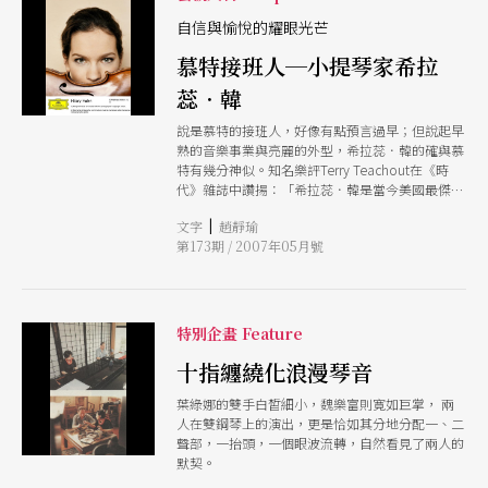
自信與愉悅的耀眼光芒
慕特接班人─小提琴家希拉
蕊．韓
說是慕特的接班人，好像有點預言過早；但說起早
熟的音樂事業與亮麗的外型，希拉蕊．韓的確與慕
特有幾分神似。知名樂評Terry Teachout在《時
代》雜誌中讚揚：「希拉蕊．韓是當今美國最傑出
的新生代古典音樂演奏家」的確，希拉蕊．韓的演
|
文字
趙靜瑜
奏有著細微的音色變化，纖細的音樂特質，演奏中
第173期 / 2007年05月號
彷彿有著一股神秘感，有時候聆賞音樂時的感動，
往往來自一種說不出的氛圍，希拉蕊．韓身上似乎
正具備這種藝術特質。
特別企畫 Feature
十指纏繞化浪漫琴音
葉綠娜的雙手白皙細小，魏樂富則寛如巨掌， 兩
人在雙鋼琴上的演出，更是恰如其分地分配一、二
聲部，一抬頭，一個眼波流轉，自然看見了兩人的
默契。