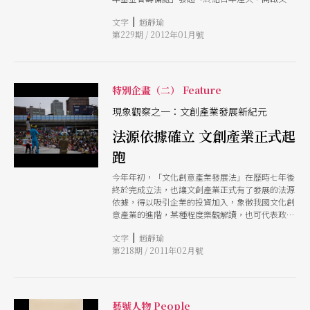
元年：藝文界對台灣文化政策的九大要求」連署活
|
文字
趙靜瑜
動，在面對輿論及即將到來的總統大選雙重壓力之
第229期 / 2012年01月號
下，文建會主委辭職下台，三黨總統候選人也破天
荒接受文化界提問，文化議題終於登上政治舞台，
但這只是開端，文化人的監督仍須持續！
特別企畫（二） Feature
現象觀察之一：文創產業發展新紀元
法源依據確立 文創產業正式起
跑
今年年初，「文化創意產業發展法」在歷時七年後
終於完成立法，也讓文創產業正式有了發展的法源
依據，得以吸引企業的投資加入，象徵我國文化創
意產業的進階，某種程度樂觀解讀，也可代表政府
對於藝術文化的重視。
|
文字
趙靜瑜
第218期 / 2011年02月號
藝號人物 People