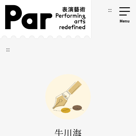
跳到主要內容區塊
網站導覽
:::
:::
牛川海