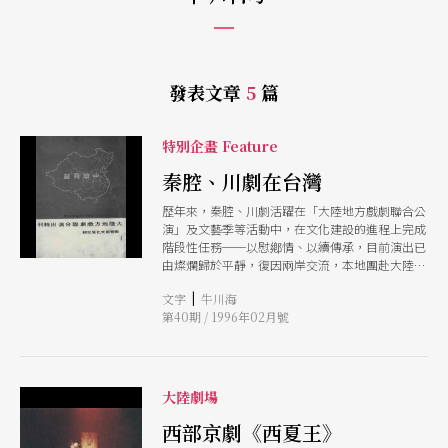
發表文章
5
篇
特別企畫 Feature
秦腔、川劇在台灣
歷年來，秦腔、川劇活躍在「大陸地方戲劇聯合公
演」及文藝季等活動中，在文化建設的進程上完成
階段性任務──以慰鄕情、以續傳承，目前演出已
由燦爛歸於平靜，復因兩岸交流，本地團赴大陸聯
演或大陸劇團來訪，再度開啓表演新頁。
|
文字
牛川海
第40期 / 1996年02月號
大陸劇場
西部京劇《西夏王》