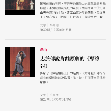
隨著劇情的發展，李元昊的花臉由志高氣昻的鮮艷
臉譜，漸變成血氣衰退的素臉；而寧令哥的俊扮則
由天眞無邪的本臉，終至血氣迸發的花臉。強亦弱
來，弱亦強；《西夏王》敷演了一齣殺皇后、奪子
妻、子弑父的性格悲劇。
|
文字
牛川海
第30期 / 1995年04月號
戲曲
忠於傳說背離原劇的《孽緣
報》
拆解了《伊底帕斯王》的結構，《孽緣報》卻恰恰
病在劇幅鬆散以及爲唱、唸、做、打而使出的混身
解數。
|
文字
牛川海
第27期 / 1995年01月號