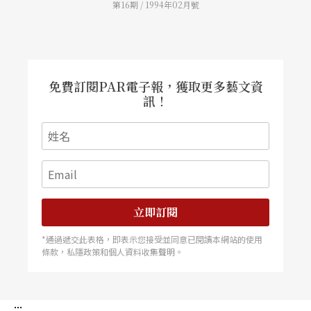
第16期 / 1994年02月號
劇界組織規模最大，結合層面最廣的戲劇工作者群
衆團體，現任主席是曹禺，會址設在北京，在各省
市、自治區都設有分會，會員有七千餘人，分別來
自二百六十個劇種的近二千多個職業劇團，他們均
爲戲劇活動中有一定成就的劇作家、導演、演員、
舞台美術家、戲劇音樂家、戲劇評論家、戲劇敎育
家以及戲劇領導家、戲劇活動家。 這次由中國戲
免費訂閱PAR電子報，獲取更多藝文資
劇家協會會員所組成的「大陸地區戲劇家訪問團」
訊！
計有十四名成員，除隨團行政人員一名，文字記者
三名外，其餘十名均爲戲劇各領域著有成就的專家
學者。茲介紹如下： 劉厚生 中國戲劇家協會副
主席、中國戲曲學會副會長、《中國戲曲誌》編委
會副主任、中國崑劇硏究會副會長、京劇振興指導
委員會委員、國際劇協（ITI）中國中心秘書長。四
十年代在重慶、成都、上海、台北等地多個話劇團
體中擔任劇務、演員、導演、領導人，後又參加越
劇導演工作；五十年代在上海市文化局擔任戲曲行
立即訂閱
政工作，後調任上海京劇院負責人、又任上海戲劇
家協會副主席、《上海戲劇》副主編、中國戲劇家
*通過遞交此表格，即表示您接受並同意已閱讀本網站的使用
協會《戲劇報》主編，主要從事戲曲改革工作及評
條款，私隱政策和個人資料收集聲明。
論。至今所撰戲曲評論文章約四百篇，主要有：
〈論名演員的修養〉、〈推陳出新十題〉、〈劇種
論略〉、〈論京劇藝家。 <
:::