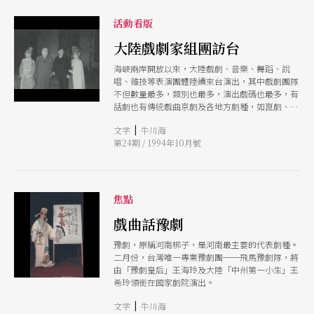
活動看版
大陸戲劇家組團訪台
海峽兩岸開放以來，大陸戲劇、音樂、舞蹈、說
唱、雜技等表演團體陸續來台演出，其中戲劇團隊
不但數量最多，類別也最多，演出戲碼也最多，有
話劇也有傳統戲曲京劇及各地方劇種，如崑劇、河
北梆子、川劇、越劇、閩劇、黃梅戲等不下一、二
|
文字
牛川海
十團，演出更近百場。至於兩岸雙方戲劇團隊在編
第24期 / 1994年10月號
劇、導演、演員等各方面合作演出，更是有增無
減。 此間戲劇學者本著同一傳統文化，以個人身
份參與各種戲劇學術會議，訪問大陸戲劇學者，收
集硏究資料等活動也同時展開。團體參觀訪問如崑
曲之旅、戲曲之旅等參觀戲曲文物、觀賞演出、兩
焦點
岸學者座談等交流活動也是不絕於途，大陸戲劇學
者受邀來台參與學術會議者也陸續增加。 爲因應
戲曲話豫劇
兩岸戲劇活動的交流發展態勢，由中華戲劇學會主
豫劇，原稱河南梆子，是河南最主要的代表劇種。
辦，財團法人海峽交流基金會協辦，陸委會及敎育
二月份，台灣唯一專業豫劇團──飛馬豫劇隊，將
部贊助，透過大陸「中國戲劇家協會」邀請大陸地
由「豫劇皇后」王海玲及大陸「中州第一小生」王
區著名學者專家組成「大陸地區戲劇家訪問團」，
希玲領銜在國家劇院演出。
將於十月十八日展開爲期十二天的活動行程。
「中華戲劇學會」是由此間戲劇學者、專家所組成
|
文字
牛川海
的民間學術團體，「中國戲劇家協會」則是大陸戲