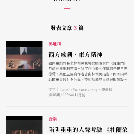
發表文章
3
篇
奧地利
西方歌劇、東方精神
國內舞蹈界長老林懷民執導歌劇處女作《羅生門》
月前在奧地利首演。除了作曲者久保摩耶子是日裔
德籍，其他主要合作者皆由林懷民指定，即國內熟
悉的舞台設計李名覺、技術指導林克華與服裝設計
葉錦添。如此由東方人主導的歌劇，在西方人眼裡
|
文字
Laszlo Varvasovszky、陳澄和
又留下什麼印象？
第48期 / 1996年11月號
音樂
陷阱重重的人聲考驗 《杜蘭朶