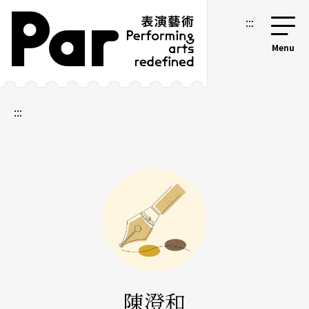
跳到主要內容區塊
網站導覽
:::
:::
陳澄和