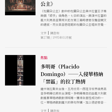
公主》
《杜蘭朶公主》劇中的杜蘭朶公主與卡拉富王子是
兩個「殺手」級角色，七日的演出，飾演卡拉富的
義大利男高音賈柯米尼在第三幕時便發生聲音開叉
的遺憾，而女高音芭塔妮的杜蘭朶公主唱來亦覺如
屢薄冰
|
文字
陳澄和
第27期 / 1995年01月號
焦點
多明哥（Placido
Domingo）──入侵華格納
「禁區」的拉丁熱情
繼卡瑞拉斯來台後，五月份另一西班牙世界級男高
音多明哥也將來台演唱。多明哥是目前由義大利歌
劇進軍華格納歌劇領域唯一獲得全面性成功的一
位。華格納歌劇龐大的樂句架構，加上德語發音，
一向使唱慣義大利歌劇者卻步。卡瑞拉斯就曾坦白
|
文字
陳澄和
表示，華格納歌劇是他個人演唱的「limit」（限