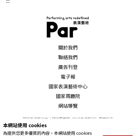
:::
PAR 表演藝術雜誌
關於我們
聯絡我們
廣告刊登
電子報
國家表演藝術中心
國家兩廳院
網站導覽
國家表演藝術中心國家兩廳院《PAR表演藝術》版權所有
本網站使用 cookies
©
2022
Performing arts redefined. All Rights Reserved
為提供您更多優質的內容，本網站使用 cookies
統一編號 Tax Id number 00973926