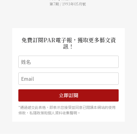
第7期 / 1993年05月號
制），因此，多明哥雖然被一般媒體封稱僅次於帕
華洛帝，居世界三大男高音的第二位，但就其游走
義大利及華格納歌劇兩個領域的能耐，可說是獨領
「三大」之風騷。在多明哥來華之際，我們除就多
明哥個人的評價爲讀者做客觀介紹外，也詳盡分析
了華格納歌劇的創作理念與背景。
免費訂閱PAR電子報，獲取更多藝文資
訊！
立即訂閱
*通過遞交此表格，即表示您接受並同意已閱讀本網站的使用
條款，私隱政策和個人資料收集聲明。