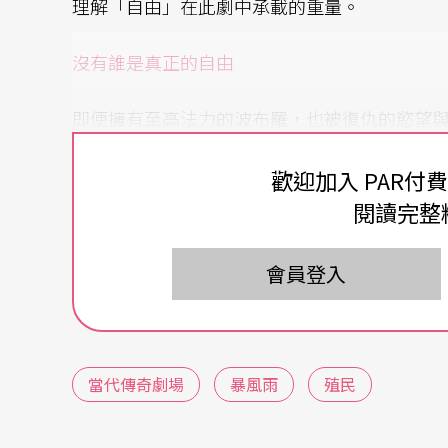
理解「自由」在此劇中承載的重量。
沒有誰是真正的自由
即便擁有至高法力的波布羅，也被復仇的慾望
遭到奴役；而來到島上的浮世國眾人，看似擁有
歡迎加入 PAR付
種受到限制的狀態，使《暴風雨》不僅是充滿
閱讀完整
讓觀眾在觀看角色行動的同時，也啟發對於自
會員登入
當代傳奇劇場
暴風雨
殖民