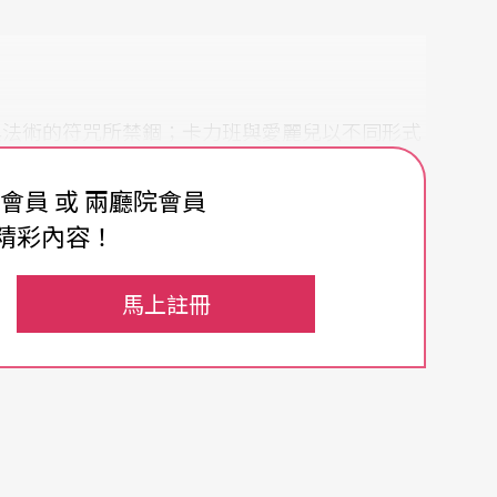
與法術的符咒所禁錮；卡力班與愛麗兒以不同形式
身分與權 力，卻同樣被暴風雨與法術所挾持。這
費會員 或 兩廳院會員
奇幻色彩的戲劇，也是折射所處時代風貌的鏡子，
精彩內容！
由、權力、支配之間錯綜複雜的關係。
馬上註冊