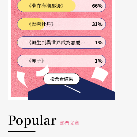
66%
《夢在海潮那邊》
31%
《幽戀牡丹》
1%
《轉生到異世界成為嘉慶君—發現我的祖先是詐騙集團!?》
1%
《赤子》
投票看結果
Popular
熱門文章