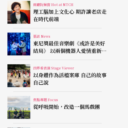
兩廳院櫥窗 Hot at NTCH
理工腦加上文化心 期許讓老店走
在時代前端
藝訊 News
東尼獎最佳音樂劇《或許是美好
結局》 以兩個機器人愛情重新凝
視有限人生
四界看表演 Stage Viewer
以身體作為活檔案庫 自己的故事
自己說
焦點專題 Focus
從呼吸開始，改造一個馬戲團