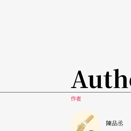
Auth
作者
陳品丞