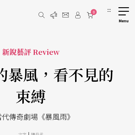
:::
0
新銳藝評 Review
的暴風，看不見的
束縛
當代傳奇劇場《暴風雨》
|
文字
陳品丞