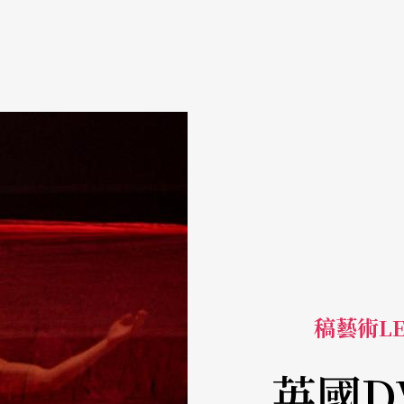
稿藝術LE
英國D