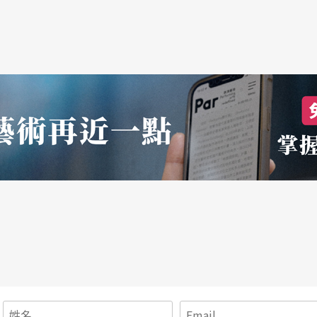
其是寶玉跟黛玉兩人。對沒有看過《紅樓夢》的人
及寶玉跟紅衣女子之間的詭異關係。
對比詮釋。她所代表的應該是元春─由她帶給賈府
。上半場末了前，侍女帶滿歡樂與喜訊；下半場頭
象創造，我也非常喜歡。白衣女子脫去披風，僅著
黑衣男子就像催命陰司，不斷地斬斷她與寶玉之間
結婚以及黛玉病亡的情節，編舞家也做了非常好的
情，正如他所處的萬劫不復的深淵之境。紅紗這時
人生的滾滾紅塵。
現，在白布所覆蓋的舞台中雙手合十朝天跪拜。他