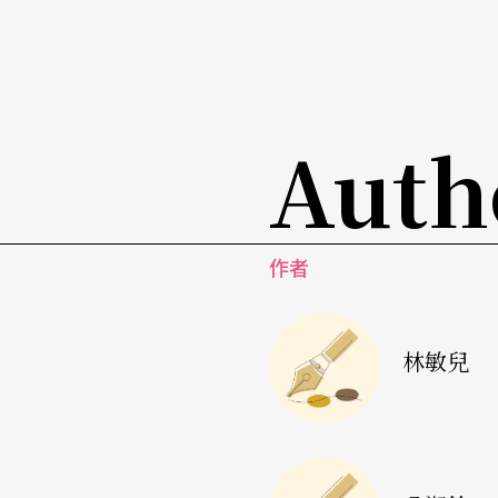
漢城（首爾）
Just for show
觀後感
第一次看DV8有太多的期待，想像力隨著它強力
Auth
e藝術節總監Seonghee 所說：｢從此夢想完
開頭的兩分鐘我處在極興奮狀態，舞台上影像
影像中揮灑開來，乾淨俐落，動作語彙並不創
作者
更多，因為夢想必須實現！舞台前大大的紅色布
穿著晚禮服主持起今晚這個show中show，同
林敏兒
老實說，在開始後的十分鐘，我的精神開始渙
的訊息，不然現技本身是無趣的。隨著一幕幕
國觀眾的熱烈反應感到有些不可思議，大多時