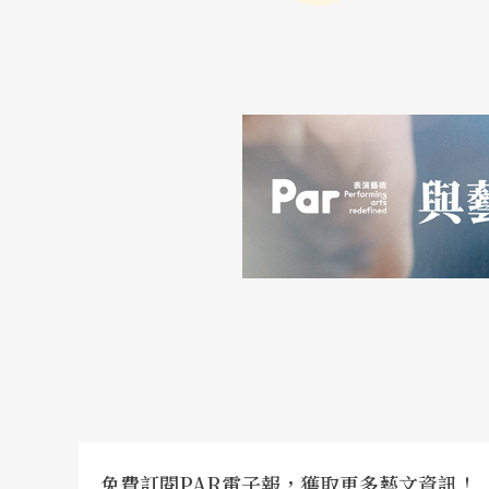
不錯，充分烘托出三人間的愛恨糾葛關係，尤
來說，應該也可以看出白衣女子的生死痛欲、
整個作品中我非常欣賞上下半場中黃衣女子的
的最盛時期，但也由她的死亡代表賈府的衰敗
帶黑紗的侍女也帶來哀傷與死亡的訊息。
而秋冬段落中白衣女子與寶玉、寶釵之間的意
肉色舞衣在黑衣男子間做垂死的掙扎，而那些
僅有的可能。而寶玉在父母的主持之下與寶釵
詮釋。寶玉裹著婚禮的紅色披紗痛苦不已的神
代表的是與寶釵的婚姻、是世俗的牽絆、更是
最末，一片白布覆蓋整個舞台，出家的寶玉出
免費訂閱PAR電子報，獲取更多藝文資訊！