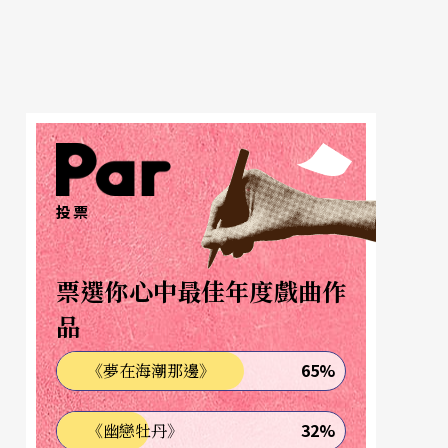
投票
票選你心中最佳年度戲曲作
品
65%
《夢在海潮那邊》
32%
《幽戀牡丹》