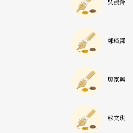
吳淑鈴
兒。也許導演太注重影像安排，忽略了人的重
體的運用，也失去了必要性。
比利時布魯塞爾
蘇文琪
舞者
鄭瑾酈
雲門舞集
《
紅樓夢
》
舞台與文本成功詮釋
廖家興
這個作品簡單地說分為序、春、夏、秋、冬、
象與具現的轉換間似乎不是很流暢。但下半場
縮的詮釋：不但有非常濃郁的故事性，又有相
蘇文琪
而且下半場的音樂與動作設計（黑衣男子們）