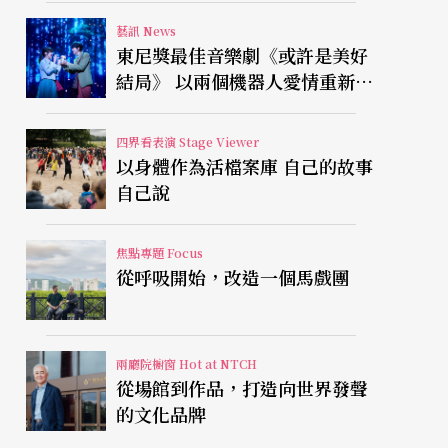
藝訊 News
東尼獎最佳音樂劇《或許是美好
結局》 以兩個機器人愛情重新凝
視有限人生
四界看表演 Stage Viewer
以身體作為活檔案庫 自己的故事
自己說
焦點專題 Focus
從呼吸開始，改造一個馬戲團
兩廳院櫥窗 Hot at NTCH
從場館到作品，打造向世界發聲
的文化品牌