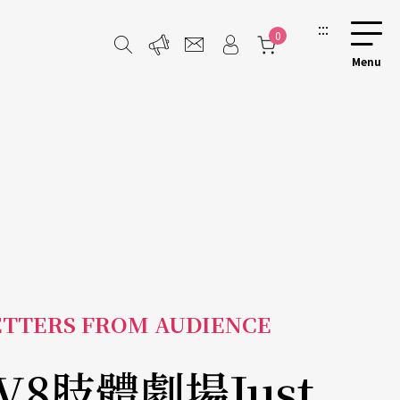
:::
0
TTERS FROM AUDIENCE
V8肢體劇場Just