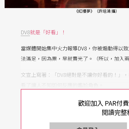
《紅樓夢》（許培鴻 攝）
DV8
就是「好看」！
當媒體開始集中火力報導DV8，你被煽動得以
法滿足，因為票，早就賣光了。（所以，加入
文宣上寫著：「DV8絕對是不讓你好看的！」
看了讓人不知如何反應的尷尬角色。
這是一場一開始就令人驚嘆、大呼不可思議的
歡迎加入 PAR付
閱讀完整
了！一開場的3D光影秀就動感十足、十分嗆辣
OOM-IN ZOOM-OUT，又令人興奮！最