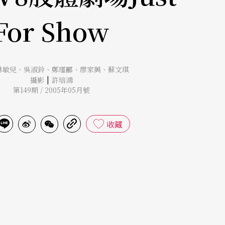
For Show
林敏兒
、
吳淑鈴
、
鄭瑾酈
、
廖家興
、
蘇文琪
|
攝影
許培鴻
第149期 / 2005年05月號
收藏