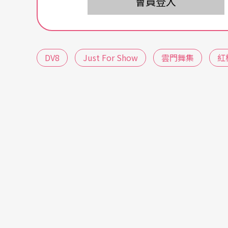
會員登入
式的舞台上，形成有如凝固凍結的記憶或是一
Just for show
是一個讓第一次接觸DV8的人會愛
DV8
Just For Show
雲門舞集
紅
桃園市
林敏兒
房地產廣告從業人員
藝術與生活這麼近
演出前看了一些DV8的報導，並且看了公共電
h
，原本以為自己會非常不喜歡他的作品，沒想到看
趣。
我並不是十分了解
Just For Show
，
但整晚對這
神入化！一個完美的多媒體結合是需要多麼精
者與多媒體共同在舞台上呈現。