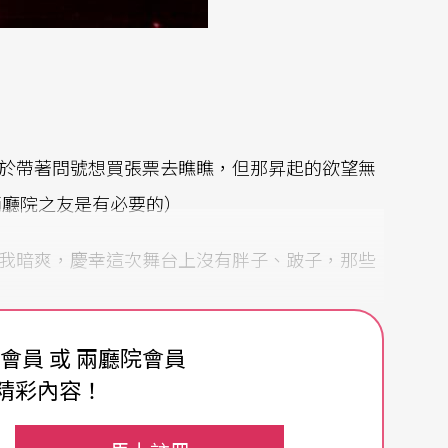
致於帶著問號想買張票去瞧瞧，但那昇起的欲望無
兩廳院之友是有必要的）
，我暗爽，慶幸這次舞台上沒有胖子、跛子，那些
演出！最過癮的是影像的處理，太令人目眩神迷
費會員 或 兩廳院會員
精彩內容！
，接下來，人物不斷穿梭在虛實之間，在景深裡Z
讓人感觸深刻的是——當動作靜止、燈光漸漸隱滅，鏡框