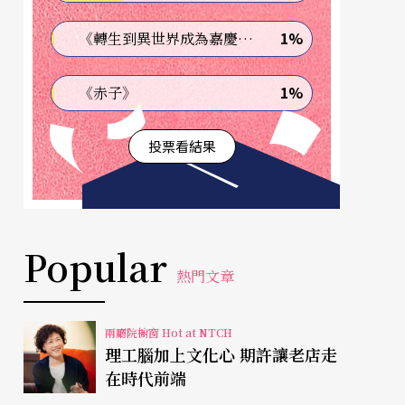
1%
《轉生到異世界成為嘉慶君—發現我的祖先是詐騙集團!?》
1%
《赤子》
投票看結果
Popular
熱門文章
兩廳院櫥窗 Hot at NTCH
理工腦加上文化心 期許讓老店走
在時代前端