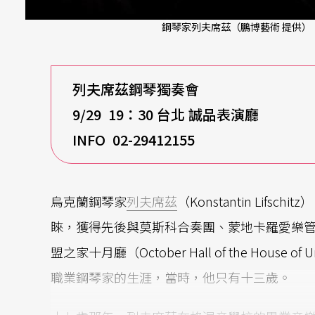
鋼琴家列夫席茲（鵬博藝術 提供）
列夫席茲鋼琴獨奏會
9/29 19
：30 台北 誠品表演廳
INFO 02-29412155
烏克蘭鋼琴家
列夫席茲
（Konstantin Lifsch
睞，獲得先後與莫斯科合奏團、蒙地卡羅愛樂
盟之家十月廳（October Hall of the Hou
職業鋼琴家的生涯，當時，他只有十三歲。