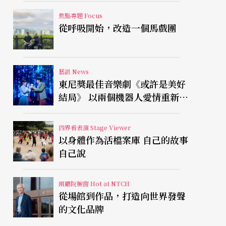
焦點專題 Focus
從呼吸開始，改造一個馬戲團
藝訊 News
東尼獎最佳音樂劇《或許是美好
結局》 以兩個機器人愛情重新凝
視有限人生
四界看表演 Stage Viewer
以身體作為活檔案庫 自己的故事
自己說
兩廳院櫥窗 Hot at NTCH
從場館到作品，打造向世界發聲
的文化品牌