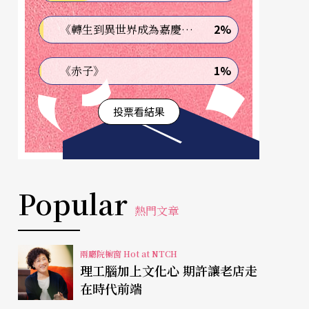
2%
《轉生到異世界成為嘉慶君—發現我的祖先是詐騙集團!?》
1%
《赤子》
投票看結果
Popular
熱門文章
兩廳院櫥窗 Hot at NTCH
理工腦加上文化心 期許讓老店走
在時代前端