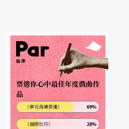
投票
票選你心中最佳年度戲曲作
品
69%
《夢在海潮那邊》
28%
《幽戀牡丹》