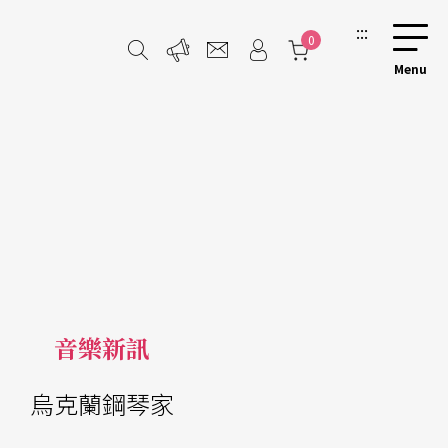
:::
0
音樂新訊
烏克蘭鋼琴家