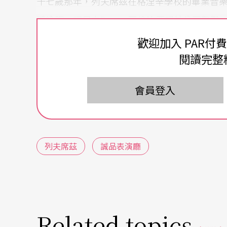
十七歲那年，列夫席茲在格涅辛學校的畢業音
感詮釋，讓日本Denon哥倫比亞唱片公司驚
輯不但入圍當年的葛萊美獎，《紐約時報》的樂評羅斯
歡迎加入 PAR付
「這是繼顧爾德之後，最具影響力的《郭德堡
閱讀完整
列夫席茲也以首次錄音專輯（巴赫的《法國組
會員登入
集）於德國「回聲」古典錄音大獎，獲得「最佳
o、VAI等唱片品牌錄過音，他在Denon發
績。這次來台，除了台北演出巴赫、德布西、
列夫席茲
誠品表演廳
立台灣交響樂團攜手演出貝多芬《皇帝》鋼琴
Related topics