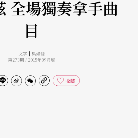
茲 全場獨奏拿手曲
目
|
文字
吳如斐
第273期 / 2015年09月號
收藏