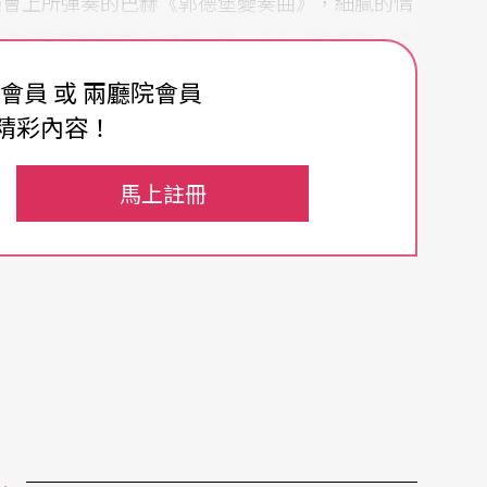
樂會上所彈奏的巴赫《郭德堡變奏曲》，細膩的情
豔，將該場演奏錄製成唱片，於一九九六年發行。專
史坦（Edward Rothstein）更將其譽為：
費會員 或 兩廳院會員
變奏曲》鋼琴詮釋。」值得一提的是，在前一年，
精彩內容！
曲》、舒曼的《蝴蝶》、梅特涅與史克里亞賓作品
馬上註冊
年度青年音樂家」的殊榮。列夫席茲先後為Orfe
行超過廿張的唱片，也皆在國際上享有相當優異的成
庫普蘭、拉摩、梅湘等人的作品，也將於台中與國
協奏曲。