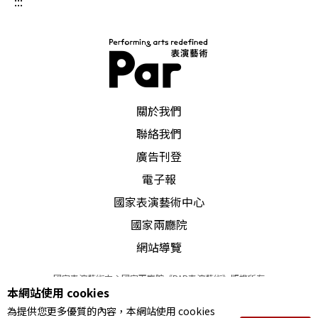
:::
PAR 表演藝術雜誌
關於我們
聯絡我們
廣告刊登
電子報
國家表演藝術中心
國家兩廳院
網站導覽
國家表演藝術中心國家兩廳院《PAR表演藝術》版權所有
本網站使用 cookies
©
2022
Performing arts redefined. All Rights Reserved
為提供您更多優質的內容，本網站使用 cookies
統一編號 Tax Id number 00973926