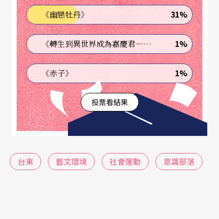
31%
《幽戀牡丹》
1%
《轉生到異世界成為嘉慶君—發現我的祖先是詐騙集團!?》
1%
《赤子》
投票看結果
台東
藝文環境
社會運動
意識部落