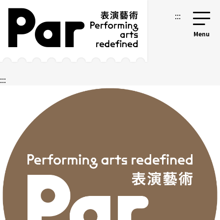
跳到主要內容區塊
網站導覽
:::
:::