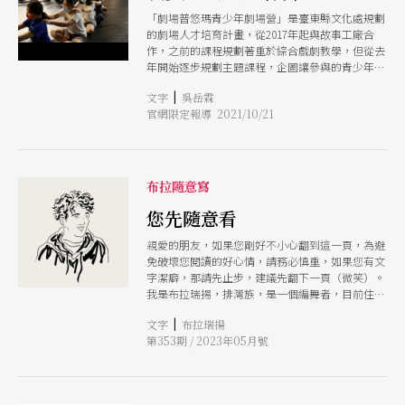
「劇場普悠瑪青少年劇場營」是臺東縣文化處規劃
的劇場人才培育計畫，從2017年起與故事工廠合
作，之前的課程規劃著重於綜合戲劇教學，但從去
年開始逐步規劃主題課程，企圖讓參與的青少年們
更了解劇場的多元與分工，邀請多面向的師資，為
|
文字
吳岳霖
台東的青少年打開踏進劇場創作的第一道門
官網限定報導 2021/10/21
布拉隨意寫
您先隨意看
親愛的朋友，如果您剛好不小心翻到這一頁，為避
免破壞您閱讀的好心情，請務必慎重，如果您有文
字潔癖，那請先止步，建議先翻下一頁（微笑）。
我是布拉瑞揚，排灣族，是一個編舞者，目前住在
台灣最美國度台東。那裡有一個很可愛的舞團叫布
|
文字
布拉瑞揚
拉瑞揚舞團（BDC），我們在這裡生活、創作、分
第353期 / 2023年05月號
享著。我會接受《PAR》邀請寫專欄，可能剛好那
日台東天空正藍，在台11線吹著海風，有香醇咖啡
相伴，這樣的美好，怎不跟人分享。隔日天氣轉
陰，才反應過來每兩個月交出一篇文，確餒？編舞