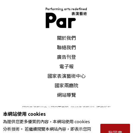
PAR 表演藝術雜誌
關於我們
聯絡我們
廣告刊登
電子報
國家表演藝術中心
國家兩廳院
網站導覽
國家表演藝術中心國家兩廳院《PAR表演藝術》版權所有
本網站使用 cookies
©
2022
Performing arts redefined. All Rights Reserved
為提供您更多優質的內容，本網站使用 cookies
統一編號 Tax Id number 00973926
分析技術。 若繼續閱覽本網站內容，即表示您同
本站所提供相關演出資訊，如有異動應以主辦單位公告為準。
我同意