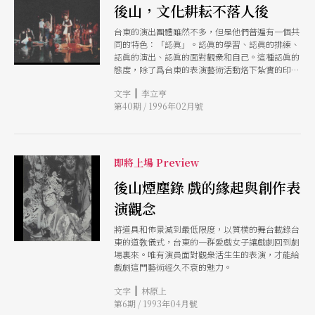
後山，文化耕耘不落人後
台東的演出團體雖然不多，但是他們普遍有一個共
同的特色：「認眞」。認眞的學習、認眞的排練、
認眞的演出、認眞的面對觀衆和自己。這種認眞的
態度，除了爲台東的表演藝術活動烙下紮實的印記
以外，同時也爲未來的台東藝術活動奠定下良好的
|
文字
李立亨
基礎。
第40期 / 1996年02月號
即將上場 Preview
後山煙塵錄 戲的緣起與創作表
演觀念
將道具和佈景減到最低限度，以質樸的舞台載錄台
東的道敎儀式，台東的一群愛戲女子讓戲劇回到劇
場裏來。唯有演員面對觀衆活生生的表演，才能給
戲劇這門藝術經久不衰的魅力。
|
文字
林原上
第6期 / 1993年04月號