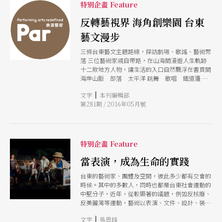
還不夠炸腦嗎？！好在獲得《PAR》總編許可，寫
特別企畫 Feature
什麼都好，舞團大小事，部落巡演，原住民相關知
識，以輕鬆的方式分享我們在台東的生活。 舞團
反轉藝視界 海角創樂園 台東
正在《我．我們》的演出階段，是神經最經繃、最
藝文漫步
焦慮的時刻，演後的宵夜總能舒緩緊張心情，我和
歌手阿爆、畫家磊勒丹一起，聊到職業舞團在台灣
三條台東藝文主題路線，探訪劇場、歌謠、藝術聚
的現況，聊起舞者的辛苦。可能很多人不知道BDC
落 三位藝術家親自帶路，在山海間漫遊人生軌跡
是一個全職舞團，舞者領薪水，週休特休，還有年
十二款地方人物，讓生活的入口自然飄浮在書頁間
終獎金可以發紅包孝敬家人。這讓我想起有一次到
海岸山脈 部落 太平洋 跳舞 歌唱 鐵道邊 有
台北演出，遇到一位非常優秀的北藝大畢業學生，
人說：藝術即生活 有更多的人說：我們先是人，
「拉哥，我真的好羨慕你的舞者，他們可以跟你工
|
文字
本刊編輯部
才是藝術家
作，還有薪水可以領。我們為了生活，除了接案找
第281期 / 2016年05月號
演出機會，還要教課，不然就是接演唱會賺錢。」
聽完頓時有些感慨，不知道怎麼安慰他，想著還有
很多人跟他一樣。 舞者為了要跳舞，過得多不容
易，而BDC舞者可能不知道自己是幸福的。創團以
特別企畫 Feature
來，舞團舞者大多非科班生，剛進團還在訓練階
段，對劇場仍陌生的時候，他們就登上國家戲劇
當表演，成為生命的實踐
院、臺中國家歌劇院、衛武營的舞台，這對很多年
輕表演者來說並不常見。有些舞者可能跳了一輩子
台東的藝術家、團體及空間，彼此多少都有交會的
的舞都不一定有機會登上國家級舞台。雖說這不是
時候。其中的多數人，同時也都是台東社會運動的
非要不可，但對從國小念到大學的科班生來說，上
中堅分子，近年，從較顯著的議題，例如反核廢、
國家級的舞台也算是一個目標、一種榮耀吧。但
反美麗灣等運動，藝術以表演、文件、設計、裝置
BDC這群可愛的舞者，沒有經歷過從小競爭的過
顯現，藝術家不只用音樂、行為藝術、繪畫創作，
程，也沒嚐過為爭取上台所面對的現實，第一次演
|
文字
吳思鋒
甚至用走路實踐社會行為。從部落的視角，文化、