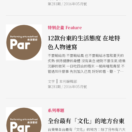
出就上國家級舞台，心中少了興奮感，當然也就沒
第281期 / 2016年05月號
經濟與社會本來就是一體，是「現代」切割、分類
有大小舞台之分，面對偌大的舞台是天不怕地不怕
了它們。而對他們來說，他們先是人，才是藝術
的，可能到部落巡演，在族人面前演出還緊張一
家。
些。 除了創作、演出，憂心的還有票房。我應該
是全台灣最常使用社群平台的編舞者吧？把臉書跟
特別企畫 Feature
IG用得淋漓盡致，鋪天蓋地分享演出資訊，連我的
母親阿嬌也被我拖下水，只要有機會，無論成效於
12款台東的生活態度 在地特
否，就是轟炸式宣傳，能多賣一張都好。甚至在排
練當
色人物速寫
不要輸給雨 不要輸給風 也不要輸給冰雪和夏天的
炙熱 保持健康的身體 沒有貪念 絕對不要生氣 總是
沉靜的微笑 一日吃四合的糙米 一點味噌和青菜 不
管遇到什麼事 先別加入己見 好好的看、聽、了解
而後謹記在心不要忘記 在原野松林的樹蔭中 有我
|
文字
本刊編輯部
棲身的小小的茅草屋 ──宮澤賢治《不怕風雨》
第281期 / 2016年05月號
雨ニモマケズ 台東當然不只藝術，老實說，藝術
之外的真實生活更動人。 我們讓十二個人成為進
入台東的入口， 他們做著相異的工作，但都有相
似的，不畏風雨的特質。 他們的入口漂浮在台東
市區、在台11線、漂浮在都蘭、在鸞山、在知本
系列專題
有些理解是唯有實際抵達才能夠獲得，走吧，一起
穿過入口，去台東。
全台最有「文化」的地方台東
台東是全台最有「文化」的地方：除了分布有六大