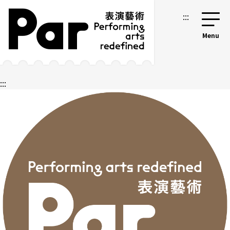
跳到主要內容區塊
網站導覽
:::
:::