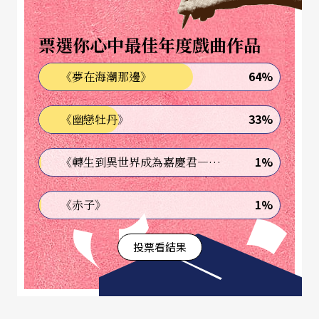
票選你心中最佳年度戲曲作品
64%
《夢在海潮那邊》
33%
《幽戀牡丹》
1%
《轉生到異世界成為嘉慶君—發現我的祖先是詐騙集團!?》
1%
《赤子》
投票看結果