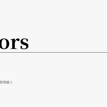
ors
節策展人