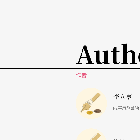
Auth
作者
李立亨
兩岸資深藝術