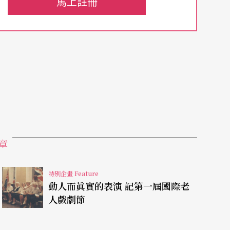
馬上註冊
年舉辦歐陸老人國際會議之便，建立起「歐陸懷舊
etwork）。總共有十一個國家十八個老人劇團、活動中心參
遇有國際性活動時，網路中的會員團體則成了最基
（本刊編輯 李立亨）
章
特別企畫 Feature
動人而眞實的表演 記第一屆國際老
人戲劇節