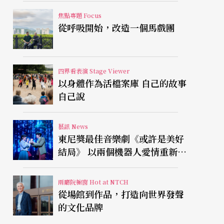
焦點專題 Focus
從呼吸開始，改造一個馬戲團
四界看表演 Stage Viewer
以身體作為活檔案庫 自己的故事
自己說
藝訊 News
東尼獎最佳音樂劇《或許是美好
結局》 以兩個機器人愛情重新凝
視有限人生
兩廳院櫥窗 Hot at NTCH
從場館到作品，打造向世界發聲
的文化品牌