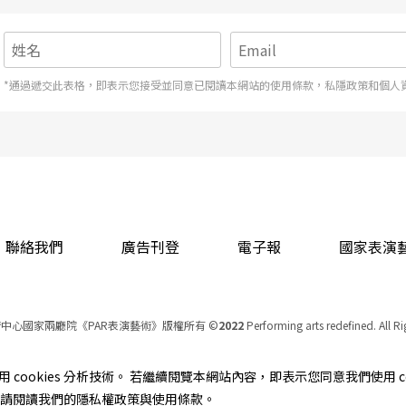
*通過遞交此表格，即表示您接受並同意已閱讀本網站的使用條款，私隱政策和個人
聯絡我們
廣告刊登
電子報
國家表演
中心國家兩廳院《PAR表演藝術》版權所有
©
2022
Performing arts redefined. All R
統一編號 Tax Id number 00973926
本站所提供相關演出資訊，如有異動應以主辦單位公告為準。
cookies 分析技術。 若繼續閱覽本網站內容，即表示您同意我們使用 co
服務條款
｜
隱私權聲明
｜
著作權聲明
資訊，請閱讀我們的隱私權政策與使用條款。