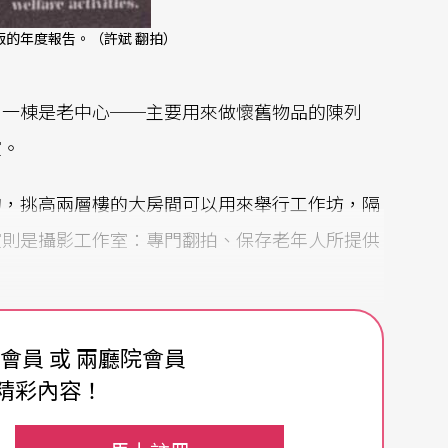
的年度報吿。（許斌 翻拍）
。一棟是老中心──主要用來做懷舊物品的陳列
室。
的，挑高兩層樓的大房間可以用來舉行工作坊，隔
室則是攝影工作室：專門翻拍、保存老年人所提供
演）、老人業餘劇團之外，它本身還出版雜誌《懷
費會員 或 兩廳院會員
歷史，及他們親身經歷過或聽來的故事。同時中心本身還
精彩內容！
作坊。