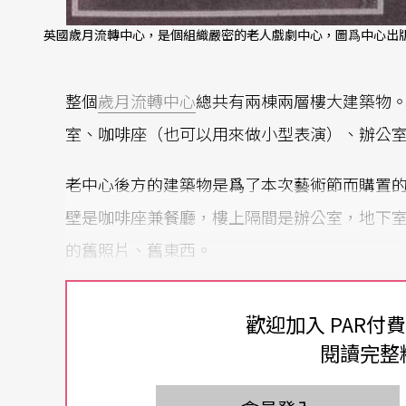
英國歲月流轉中心，是個組織嚴密的老人戲劇中心，圖爲中心出版
整個
歲月流轉中心
總共有兩棟兩層樓大建築物
室、咖啡座（也可以用來做小型表演）、辦公
老中心後方的建築物是爲了本次藝術節而購置
壁是咖啡座兼餐廳，樓上隔間是辦公室，地下
的舊照片、舊東西。
歲月流轉中心除了擁有職業劇團（專做巡迴表
歡迎加入 PAR付
舊》季刊Reminis-cences、老人的口述
閱讀完整
爲社區老人舉行五十歲以上老人才能參加的工