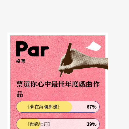
投票
票選你心中最佳年度戲曲作
品
67%
《夢在海潮那邊》
29%
《幽戀牡丹》