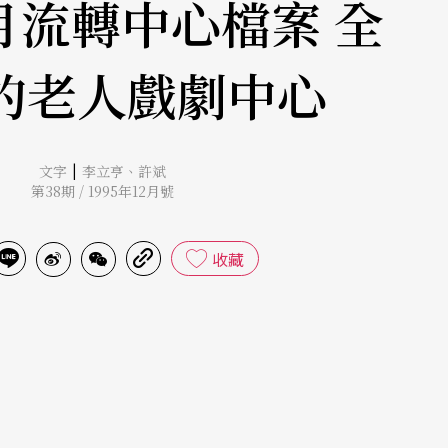
月流轉中心檔案 全
的老人戲劇中心
|
文字
李立亨
、
許斌
第38期 / 1995年12月號
收藏