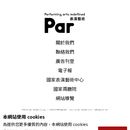
PAR 表演藝術雜誌
關於我們
聯絡我們
廣告刊登
電子報
國家表演藝術中心
國家兩廳院
網站導覽
國家表演藝術中心國家兩廳院《PAR表演藝術》版權所有
本網站使用 cookies
©
2022
Performing arts redefined. All Rights Reserved
為提供您更多優質的內容，本網站使用 cookies
統一編號 Tax Id number 00973926