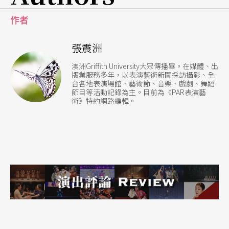
作者
張震洲
澳洲Griffith University大眾傳播畢。在媒體、出
版業服務多年，以表演藝術新聞採訪攝影、全
台各地表演場館、藝術節、音樂、戲劇、舞蹈
節目等活動記錄為主。目前為《PAR表演藝
術》特約網路編輯。