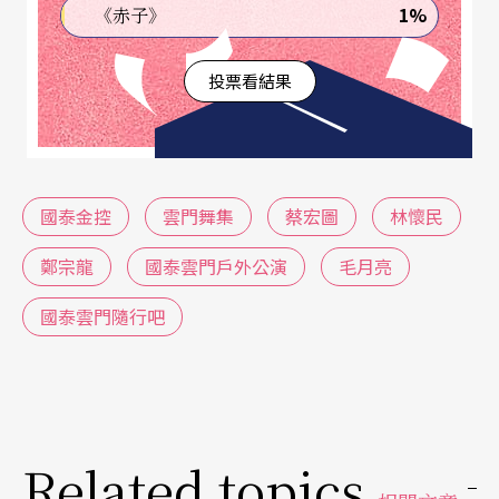
1%
《赤子》
投票看結果
國泰金控
雲門舞集
蔡宏圖
林懷民
鄭宗龍
國泰雲門戶外公演
毛月亮
國泰雲門隨行吧
Related topics