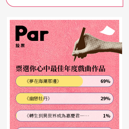
投票
票選你心中最佳年度戲曲作品
69%
《夢在海潮那邊》
29%
《幽戀牡丹》
1%
《轉生到異世界成為嘉慶君—發現我的祖先是詐騙集團!?》