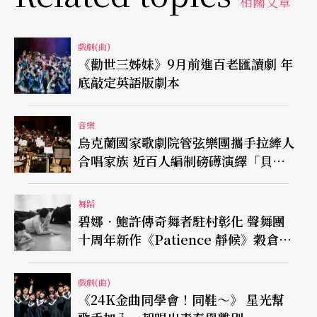
相關文章
戲劇(曲)
《勸世三姊妹》9月前進百老匯讀劇 年
底敲定英語版劇本
音樂
烏克蘭國家歌劇院管弦樂團攜手拉縴人
合唱家族 近百人編制磅礡演繹「貝
九」
舞蹈
碧娜．鮑許傳奇舞者駐村彰化 聲舞團
十周年新作《Patience 靜候》穀倉登
場
戲劇(曲)
《24K金曲同學會！同鞋～》 星光幫