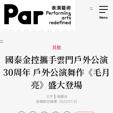
跳到主要內容區塊
網站導覽
:::
:::
其他
國泰金控攜手雲門戶外公演
30周年 戶外公演舞作《毛月
亮》盛大登場
|
文字
張震洲
官網限定報導 2025/07/15