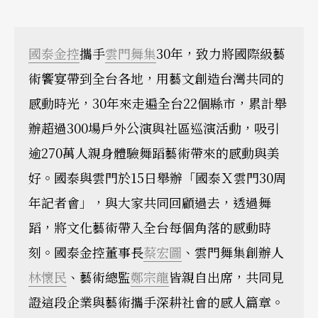
國泰金控
攜手
雲門舞集
30年，致力將國際級藝
術饗宴帶到全台各地，用藝文創造台灣共同的
感動時光，30年來走遍全台22個縣市，累計舉
辦超過300場戶外公演與社區巡演活動，吸引
逾270萬人親身體驗舞蹈藝術帶來的感動與美
好。國泰與雲門於15日舉辦「國泰Ｘ雲門30周
年記者會」，與大家共同回顧過去，透過舞
蹈，將文化藝術帶入全台每個角落的感動時
刻。國泰金控董事長
蔡宏圖
、雲門舞集創辦人
林懷民
、藝術總監
鄭宗龍
皆親自出席，共同見
證這段企業與藝術攜手深耕社會的感人篇章。