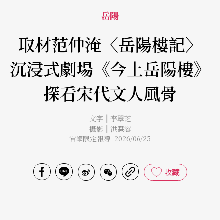
岳陽
取材范仲淹〈岳陽樓記〉
沉浸式劇場《今上岳陽樓》
探看宋代文人風骨
|
文字
李翠芝
|
攝影
洪慧容
官網限定報導 2026/06/25
收藏