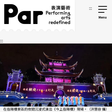
跳到主要內容區塊
網站導覽
:::
:::
在岳陽樓景區的夜間沉浸式演出《今上岳陽樓》現場。（洪慧容 攝）