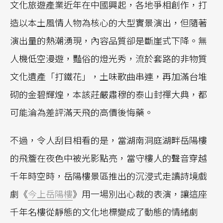
文化旅遊產業近年在中國興起，各地爭相創作，打
造以本土風情人物為核心的大型實景演出，但隨著
演出量的熱潮湧現，內容品質卻是斷崖式下降。無
人機低空漫遊，豔俗的燈光秀，流於套路的非物質
文化遺產「打鐵花」，土味歌曲串連，再加滿台堆
砌的金碧輝煌，本該莊嚴肅穆的泰山封禪大典，都
可能淪為差評滿天飛的高價後悔藥。
不過，令人刮目相看的是，當湖南洞庭湖畔岳陽樓
的飛簷在夜色中被光影點亮，當守樓人的聲音穿越
千年時空時，岳陽樓景區推出的沉浸式走讀詩境戲
劇《
今上岳陽樓
》用一場別出心裁的表演，讓這座
千年名樓從靜態的文化地標變成了動態的情緒劇