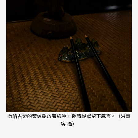
微暗古燈的案頭擺放著紙筆，邀請觀眾留下感言。（洪慧
容 攝）