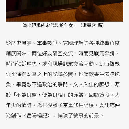
演出現場的宋代裝扮仕女。（洪慧容 攝）
從歷史風雲、軍事戰爭、家國理想等各種敘事角度
鋪展開來，兩位好友隔空交流，時而見戰馬奔騰，
時而傾訴理想，或和現場觀眾交流互動。此時觀眾
似乎懂得廟堂之上的詭譎多變，也喟歎書生滿腔抱
負，畢竟敵不過政治的爭鬥，文人入仕的願想，源
於「不為良醫，便為良相」的赤誠，回顧這段兩人
年少的情誼，為日後滕子京重修岳陽樓，委託范仲
淹創作〈岳陽樓記〉，鋪陳了敘事的前景。