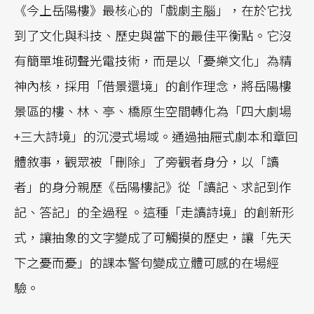
《今上岳陽樓》最核心的「戲劇主腦」，在於它找
到了文化與科技、歷史與當下的最佳平衡點。它沒
有簡單堆砌聲光電技術，而是以「憂樂文化」為精
神內核，採用「借景還境」的創作理念，將岳陽樓
景區的樓、林、亭、橋原生空間轉化為「四大劇場
+三大詩境」的沉浸式場域。通過抽屜式劇本和章回
體敘事，觀眾被「刪除」了旁觀者身分，以「讀
者」的身分親歷《岳陽樓記》從「讀記、求記到作
記、答記」的全過程 。這種「走讀詩境」的創新形
式，讓抽象的文字變成了可觸摸的歷史，讓「先天
下之憂而憂」的課本警句變成立體可感的在場經
驗。