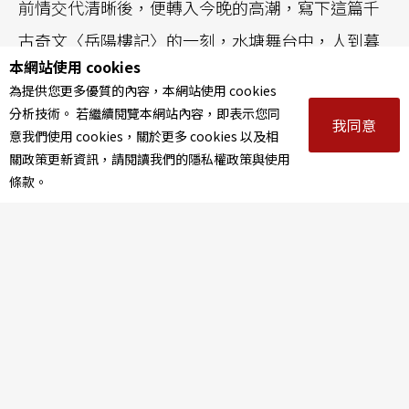
前情交代清晰後，便轉入今晚的高潮，寫下這篇千
古奇文〈岳陽樓記〉的一刻，水塘舞台中，人到暮
本網站使用 cookies
年伴孤燈，振筆疾書下，他對知己的託付，也在文
為提供您更多優質的內容，本網站使用 cookies
字中託付了自己的家國赤誠。觀眾席上擺放著這篇
分析技術。 若繼續閱覽本網站內容，即表示您同
我同意
意我們使用 cookies，關於更多 cookies 以及相
傳世名作〈岳陽樓記〉，頭頂上的燈光忽明忽暗，
關政策更新資訊，請閱讀我們的隱私權政策與使用
映照著范公的筆墨馨香，化作歷史的飛鴻，停落在
條款。
觀眾眼前。