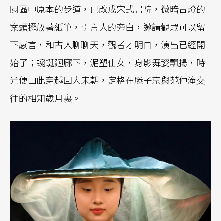
園區中原本的步道，已改成宋式書院，微暗古燈的
案頭擺放著紙筆，引言人的旁白，邀請觀眾可以留
下感言，和古人聊聊天，觀者才明白，演出已經開
始了；蜿蜒廻廊下，泥塑仕女，身影舞姿飄揚，時
光便由此穿越回大宋朝，定格在滕子京與范仲淹交
往的相知歲月裏。