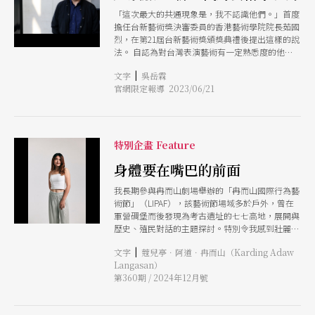
「這次最大的共通現象是，我不認識他們。」首度
擔任台新藝術獎決審委員的香港藝術學院院長茹國
烈，在第21屆台新藝術獎頒獎典禮後提出這樣的說
法。 自認為對台灣表演藝術有一定熟悉度的他，
除自我檢討可能是COVID-19疫情以來，有4年沒來
|
文字
吳岳霖
過台灣，更注意到這次入圍台新藝術獎決審的藝術
官網限定報導 2023/06/21
家，都不是同輩的朋友，甚至不只是下一代，還有
下下一代的年輕創作者。他認為：「我感覺是有一
個新的浪潮出來，不過這是個人看法，完全不科
學。」不過確實透過這份決審名單，以及茹國烈的
觀察，體現出至少兩個現象：一是，台新藝術獎的
特別企畫 Feature
當代性，另一則是台灣的創作現況與環境。
身體要在嘴巴的前面
我長期參與冉而山劇場舉辦的「冉而山國際行為藝
術節」（LIPAF），該藝術節場域多於戶外，曾在
軍營碉堡而後發現為考古遺址的七七高地，展開與
歷史、殖民對話的主題探討。特別令我感到壯麗的
是「Kahemekan花蓮行為藝術展演」（2023）
|
文字
蔻兒亭．阿道．冉而山（Karding Adaw
（註）在花蓮水璉牛山呼庭的海灘集體步行，行為
Langasan）
者於壯闊的山海之間創作。 相較黑盒子內的觀看
第360期 / 2024年12月號
模式，觀者的身體在行為現場成為行動的本身，一
起移動、行走，打開了觀者與行為者的關係，讓我
想要和觀者一起去刺探日常、萃取生活現象，並跨