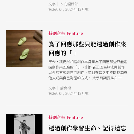
|
文字
本刊編輯部
徑。 我們邀請了9位來自不同背景的藝術新血，請
實是更自然、自在的思維方式。
第360期 / 2024年12月號
他們各自從自己的作品出發，來看看他們對藝術的
看法，以及他們如何在創作過程中摸索、實驗，嘗
試與當代社會對話。究竟，這群Z世代的藝術家希
望成為怎樣的創作者？他們的願景與行動，又將如
何塑造未來的藝術版圖？從這群年輕人的真實處境
特別企畫 Feature
與反思，讓我們一窺台灣表演藝術環境的變遷與挑
戰。
為了回應那些只能透過創作來
回應的「 」
至今，我仍然相信創作本身是為了回應那些只能透
過創作來回應的「 」，創作者正因為無法用創作
以外的方式表達而創作，並且在這之中不斷找尋與
他人或與自己對話的方式。 大學時期我是在一個
沒有藝術學院的學校裡渡過的，除了一些美學相關
|
文字
蕭育禮
的課程之外幾乎是靠學生自主去接觸以及籌辦活動
第360期 / 2024年12月號
使「藝術」發生。這裡的「藝術」對於現在的我會
理解為一群對創作擁有各種憧憬、想像，但對自己
沒那麼篤定的年輕創作者們所共同構築出的臨時庇
護所每個人都以自己的方式探索自己喜歡的東西，
彼此交流後創造出或許現在來看有那麼點「粗糙」
特別企畫 Feature
且真誠的作品。正因什麼都在摸索、也不知道該去
到哪，而慢慢捏出對於「藝術」的理解與認識。而
透過創作學習生命、記得遺忘
那些不可被抹滅的痕跡，有時是期望自己能被看