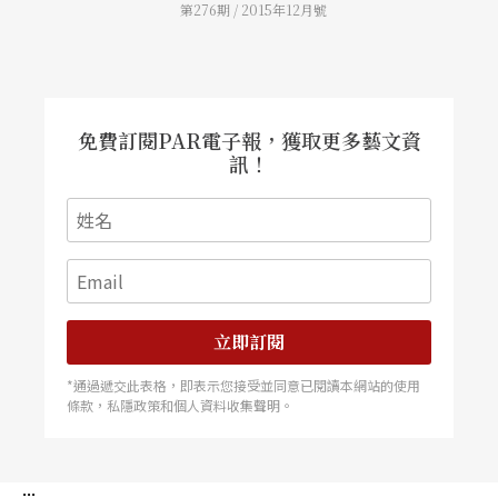
奏，內在的勁像是在荒野中等待動物閃現，又像是
第276期 / 2015年12月號
眼的票房成績，也讓他們有了生存下去的能量與可
《逝去的武林》李仲軒所言，腳下的細膩，要像在
能！
荷葉根莖上找到僅有的韌勁，在一根絲上借勁般沉
穩。
免費訂閱PAR電子報，獲取更多藝文資
訊！
立即訂閱
*通過遞交此表格，即表示您接受並同意已閱讀本網站的使用
條款，私隱政策和個人資料收集聲明。
:::