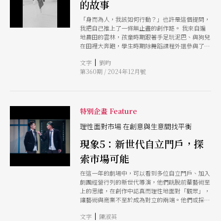
的故事
到，但有時出現那種連創作者也不知道為什麼但就
這樣做出來了作品，如野草從石縫鑽出一般。 在
「身而為人，我該如何行動？」也許是這個提問，
藝術大學念研究所時我所理解到的「藝術」又是另
我把自己推上了一條無止盡的創作路。 我來自遍
一個面向：更集體、系統性的「藝術」、不同媒材
地農田的雲林，孩童時期跟著手足玩泥巴、與狗兒
所展開出的「生態系」以及所謂「藝術」與「藝術
在田裡大奔跑，學生時期除舞蹈課程外還參與了競
家」的生產過程。如果說大學時期像是海綿一樣到
技直排輪、武術、田徑、游泳等運動，環境因素使
處吸收，那研究所就像蒸餾槽，每次每次的蒸餾如
|
文字
劉昀
我從小就熱愛大自然，也啟發了我對身體的想像與
同對自己不斷的提問：在有限的時空、物質與精神
第360期 / 2024年12月號
思考。 人類如何學會說話的？ 7年前的10月，18歲
下究竟什麼才是自己想做的？又有什麼是只有自己
的我剛從文華高中舞蹈班畢業，獨自抵達比利時，
能做的？就如同創作本身是為了回應那些只能透過
加入比利時終極舞團。歐洲前半年的生活慘不忍
創作來回應的「 」，或許這時的「 」也呼之欲出
睹，同事夾雜著各國的英文口音，沒半句聽懂，異
了。也是如此鼓勵自己應該把握這樣的狀態與環
地無法開口說話，我只剩下身體，只能用身體去揣
特別企畫 Feature
境，與其他人一起玩、一起嘗試各種可能性，也在
測大家在說什麼、理解導演Wim Vandekeybus希
種種機緣交會之下發展出《逆斷口》這件作品。
望什麼。我當時就像是一隻把全身感知打開探測的
理性面對市場 在創意與生意間找平衡
動物，這也讓我清晰感受身體的無限可能。異國的
現象5：新世代自立門戶，探
工作經驗，讓我更感受到身上流著的血液、性格與
歐洲人截然不同，多年來與不同編舞家、同事工
索市場可能
作， 我不斷問自己是誰，從哪裡來？ 2023年10
月，我和劉俊德在《嶼空對練》階段性的實踐，於
在這一年的劇場中，可以看到多位自立門戶、加入
牯嶺街2樓非典型劇場空間創作暨獨舞演出。作品
劇團經營行列的新世代導演，他們跳脫前輩藝術至
中，我以一塊木箱為界線，在木箱上揣摩有形與無
上的思維，在創作中認真而理性地面對「觀眾」，
形之間的每一個變化，以自幼習武所學的內家拳法
讓藝術與商業不至於成為對立的兩端。他們或採取
切入，透過鑽拳，一層層鑽出空間裡的縫隙，拳法
通俗形式與觀眾對話，或以多元議題開發觀眾可能
是順應著地形而生，帶有思考的拳法，潛在的節
|
文字
陳淑英
性，甚至切入次文化議題，找到劇場的新族群而亮