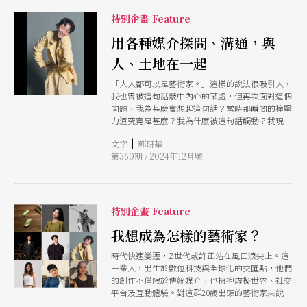
域連結社會學與人類學分析視角，共同挖掘人與自
然環境、文化議題等多面向之動態反思，激發更多
特別企畫 Feature
可能性。 除了行為者，我也擔任藝術行政。因台
灣藝文補助現況，行為藝術的小眾性質，容易陷入
用各種媒介探問、溝通，與
補助的非中心位置；行為藝術在表演藝術與視覺藝
人、土地在一起
術關係之間的劃界與不劃界為何，我認為三方領域
應共同繼續展開討論，如何思考當代台灣行為藝術
「人人都可以是藝術家。」這樣的說法很吸引人，
的脈動與發展，在藝文計畫的支持體系乃至當代藝
我也曾被這句話敲中內心的某處，但再次面對這個
術市場邏輯中，堅韌保有行為藝術抵抗及批判性，
問題，我為甚麼會想起這句話？當時那瞬間的撞擊
是需要面對並處理的課題。
力道究竟是甚麼？我為什麼被這句話觸動？我現在
是否也仍會被觸動？ 今年8月，我剛結束賴翠霜舞
|
文字
郭研華
創劇場所辦的第一屆舞蹈創作平台「獨自跳舞
第360期 / 2024年12月號
Solo Dance」，與以蒐集各式獨具風格的作品的
舞蹈平台不同，我們用4個多月的時間上課、累積
創作，與另外3位創作者（陳群翰、陳璽尹、蕭景
馨）和我們的創作陪伴（賴翠霜與齊藤伸一）在各
自創作獨舞的過程中彼此交流，在這之中能看見台
特別企畫 Feature
灣的表演藝術圈，充滿著不同專業背景的工作者，
用多元且流動的方式，彼此互相學習、合作。 與
我想成為怎樣的藝術家？
不同背景的創作者交流觀點，是在學院時比較少經
時代快速變遷，Z世代或許正站在風口浪尖上。這
驗的，並非是學校完全分割系所之間的交流，只是
一輩人，出生於數位科技與全球化的交匯點，他們
相對來說，業界充滿著不同脈絡的表演者，這些都
的創作不僅限於傳統媒介，也擁抱虛擬世界、社交
讓我親身感受到，跨領域在當代是隨時都存在的，
平台及互動體驗。對這群20歲出頭的藝術家來說，
且不單是形式、語言上的不同，它也會透過對話，
藝術不僅是表達自我的方式，更是探索世界的途
用更日常且幽微的方式影響著彼此。跨領域或許其